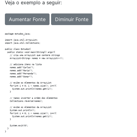
Veja o exemplo a seguir:
Aumentar Fonte
Diminuir Fonte
package estudos_java;

import java.util.ArrayList;

import java.util.Collections;

public class Estudos{

  public static void main(String[] args){

    // cria uma ArrayList que conterá strings

    ArrayList<String> nomes = new ArrayList<>();

    // adiciona itens na lista

    nomes.add("Carlos");

    nomes.add("Maria");

    nomes.add("Fernanda");

    nomes.add("Osmar");    

    // exibe os elementos da ArrayList

    for(int i = 0; i < nomes.size(); i++){

      System.out.println(nomes.get(i));

    }

    // Vamos inverter a ordem dos elementos

    Collections.reverse(nomes); 

    // exibe os elementos da ArrayList

    System.out.println();

    for(int i = 0; i < nomes.size(); i++){

      System.out.println(nomes.get(i));

    }

    System.exit(0);

  }
