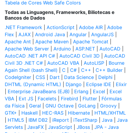
Tabela de Cores Web Safe Colors
Todas as Linguagens, Frameworks, Biliotecas e
Bancos de Dados
.NET Framework
|
ActionScript
|
Adobe AIR
|
Adobe
Flex
|
AJAX
|
Android Java
|
Angular
|
AngularJS
|
Apache Ant
|
Apache Maven
|
Apache Tomcat
|
Apache Web Server
|
Arduino
|
ASP.NET
|
AutoCAD
|
AutoCAD .NET API C#
|
AutoCAD Civil 3D
|
AutoCAD
Civil 3D .NET C#
|
AutoCAD VBA
|
AutoLISP
|
Bourne
Again Shell (bash Shell)
|
C
|
C#
|
C++
|
C++ Builder
|
CodeIgniter
|
CSS
|
Dart
|
Data Science
|
Delphi
|
DHTML (Dynamic HTML)
|
Django
|
Eclipse IDE
|
Elixir
|
Enterprise JavaBeans (EJB)
|
Erlang
|
Excel
|
Excel
VBA
|
Ext JS
|
Facelets
|
Firebird
|
Flutter
|
Fórmulas
da Física
|
Geral
|
GNU Octave
|
GoLang
|
Groovy
|
GTK+
|
Haskell
|
HEC-RAS
|
Hibernate
|
HTML/XHTML
|
HTML5
|
IBM DB2
|
iReport
|
iTextSharp
|
Java
|
Java
Servlets
|
JavaFX
|
JavaScript
|
JBoss
|
JPA - Java