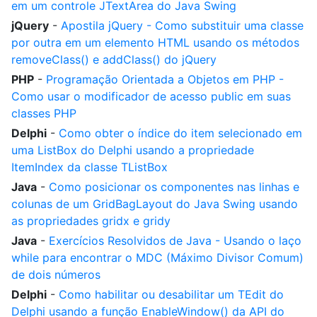
em um controle JTextArea do Java Swing
jQuery
-
Apostila jQuery - Como substituir uma classe
por outra em um elemento HTML usando os métodos
removeClass() e addClass() do jQuery
PHP
-
Programação Orientada a Objetos em PHP -
Como usar o modificador de acesso public em suas
classes PHP
Delphi
-
Como obter o índice do item selecionado em
uma ListBox do Delphi usando a propriedade
ItemIndex da classe TListBox
Java
-
Como posicionar os componentes nas linhas e
colunas de um GridBagLayout do Java Swing usando
as propriedades gridx e gridy
Java
-
Exercícios Resolvidos de Java - Usando o laço
while para encontrar o MDC (Máximo Divisor Comum)
de dois números
Delphi
-
Como habilitar ou desabilitar um TEdit do
Delphi usando a função EnableWindow() da API do