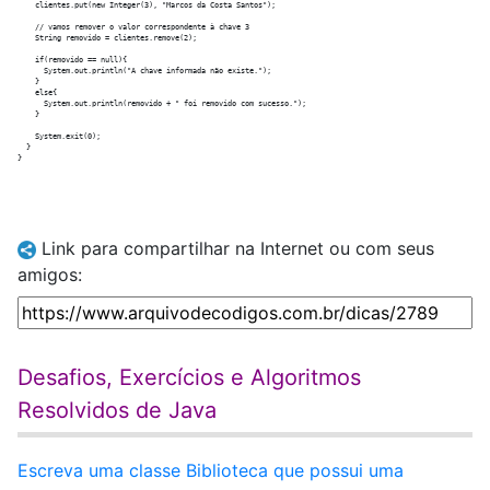
    clientes.put(new Integer(3), "Marcos da Costa Santos");

    // vamos remover o valor correspondente à chave 3

    String removido = clientes.remove(2);

    if(removido == null){

      System.out.println("A chave informada não existe.");

    }

    else{

      System.out.println(removido + " foi removido com sucesso.");

    }

    System.exit(0);

  }

Link para compartilhar na Internet ou com seus
amigos:
Desafios, Exercícios e Algoritmos
Resolvidos de Java
Escreva uma classe Biblioteca que possui uma