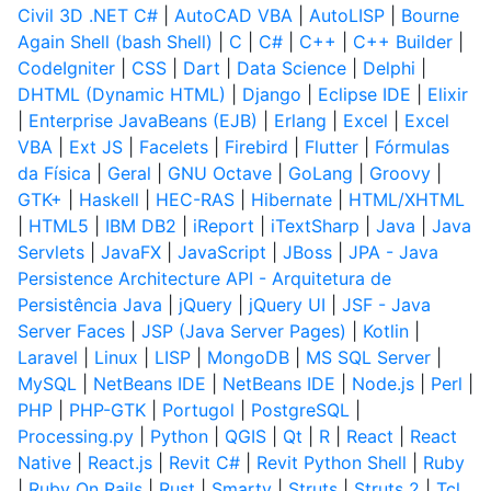
Civil 3D .NET C#
|
AutoCAD VBA
|
AutoLISP
|
Bourne
Again Shell (bash Shell)
|
C
|
C#
|
C++
|
C++ Builder
|
CodeIgniter
|
CSS
|
Dart
|
Data Science
|
Delphi
|
DHTML (Dynamic HTML)
|
Django
|
Eclipse IDE
|
Elixir
|
Enterprise JavaBeans (EJB)
|
Erlang
|
Excel
|
Excel
VBA
|
Ext JS
|
Facelets
|
Firebird
|
Flutter
|
Fórmulas
da Física
|
Geral
|
GNU Octave
|
GoLang
|
Groovy
|
GTK+
|
Haskell
|
HEC-RAS
|
Hibernate
|
HTML/XHTML
|
HTML5
|
IBM DB2
|
iReport
|
iTextSharp
|
Java
|
Java
Servlets
|
JavaFX
|
JavaScript
|
JBoss
|
JPA - Java
Persistence Architecture API - Arquitetura de
Persistência Java
|
jQuery
|
jQuery UI
|
JSF - Java
Server Faces
|
JSP (Java Server Pages)
|
Kotlin
|
Laravel
|
Linux
|
LISP
|
MongoDB
|
MS SQL Server
|
MySQL
|
NetBeans IDE
|
NetBeans IDE
|
Node.js
|
Perl
|
PHP
|
PHP-GTK
|
Portugol
|
PostgreSQL
|
Processing.py
|
Python
|
QGIS
|
Qt
|
R
|
React
|
React
Native
|
React.js
|
Revit C#
|
Revit Python Shell
|
Ruby
|
Ruby On Rails
|
Rust
|
Smarty
|
Struts
|
Struts 2
|
Tcl