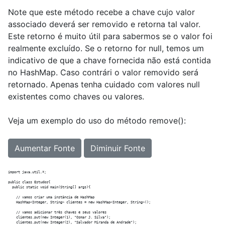
Note que este método recebe a chave cujo valor
associado deverá ser removido e retorna tal valor.
Este retorno é muito útil para sabermos se o valor foi
realmente excluído. Se o retorno for null, temos um
indicativo de que a chave fornecida não está contida
no HashMap. Caso contrári o valor removido será
retornado. Apenas tenha cuidado com valores null
existentes como chaves ou valores.
Veja um exemplo do uso do método remove():
Aumentar Fonte
Diminuir Fonte
import java.util.*;

public class Estudos{

  public static void main(String[] args){

    // vamos criar uma instância de HashMap

    HashMap<Integer, String> clientes = new HashMap<Integer, String>();

    // vamos adicionar três chaves e seus valores

    clientes.put(new Integer(1), "Osmar J. Silva");

    clientes.put(new Integer(2), "Salvador Miranda de Andrade");
