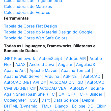
Calculadoras de Trigonometria
Calculadoras de Matrizes
Calculadoras de Vetores
Ferramentas
Tabela de Cores Flat Design
Tabela de Cores do Material Design do Google
Tabela de Cores Web Safe Colors
Todas as Linguagens, Frameworks, Biliotecas e
Bancos de Dados
.NET Framework
|
ActionScript
|
Adobe AIR
|
Adobe
Flex
|
AJAX
|
Android Java
|
Angular
|
AngularJS
|
Apache Ant
|
Apache Maven
|
Apache Tomcat
|
Apache Web Server
|
Arduino
|
ASP.NET
|
AutoCAD
|
AutoCAD .NET API C#
|
AutoCAD Civil 3D
|
AutoCAD
Civil 3D .NET C#
|
AutoCAD VBA
|
AutoLISP
|
Bourne
Again Shell (bash Shell)
|
C
|
C#
|
C++
|
C++ Builder
|
CodeIgniter
|
CSS
|
Dart
|
Data Science
|
Delphi
|
DHTML (Dynamic HTML)
|
Django
|
Eclipse IDE
|
Elixir