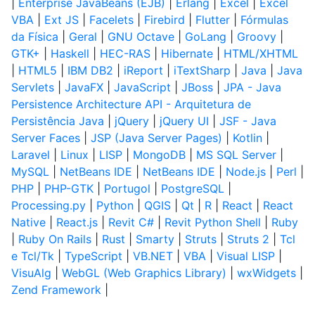
|
Enterprise JavaBeans (EJB)
|
Erlang
|
Excel
|
Excel
VBA
|
Ext JS
|
Facelets
|
Firebird
|
Flutter
|
Fórmulas
da Física
|
Geral
|
GNU Octave
|
GoLang
|
Groovy
|
GTK+
|
Haskell
|
HEC-RAS
|
Hibernate
|
HTML/XHTML
|
HTML5
|
IBM DB2
|
iReport
|
iTextSharp
|
Java
|
Java
Servlets
|
JavaFX
|
JavaScript
|
JBoss
|
JPA - Java
Persistence Architecture API - Arquitetura de
Persistência Java
|
jQuery
|
jQuery UI
|
JSF - Java
Server Faces
|
JSP (Java Server Pages)
|
Kotlin
|
Laravel
|
Linux
|
LISP
|
MongoDB
|
MS SQL Server
|
MySQL
|
NetBeans IDE
|
NetBeans IDE
|
Node.js
|
Perl
|
PHP
|
PHP-GTK
|
Portugol
|
PostgreSQL
|
Processing.py
|
Python
|
QGIS
|
Qt
|
R
|
React
|
React
Native
|
React.js
|
Revit C#
|
Revit Python Shell
|
Ruby
|
Ruby On Rails
|
Rust
|
Smarty
|
Struts
|
Struts 2
|
Tcl
e Tcl/Tk
|
TypeScript
|
VB.NET
|
VBA
|
Visual LISP
|
VisuAlg
|
WebGL (Web Graphics Library)
|
wxWidgets
|
Zend Framework
|