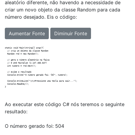
aleatório diferente, não havendo a necessidade de
criar um novo objeto da classe Random para cada
número desejado. Eis o código:
Aumentar Fonte
Diminuir Fonte
static void Main(string[] args){

  // cria um objeto da classe Random

  Random rnd = new Random();

  // gera o número aleatório na faixa

  // 0 até MaxValue (2.147.483.647)

  int numero = rnd.Next();

  // exibe o resultado

  Console.Write("O número gerado foi: {0}", numero);

  Console.WriteLine("\n\nPressione uma tecla para sair...");

  Console.ReadKey();

Ao executar este código C# nós teremos o seguinte
resultado:
O número gerado foi: 504