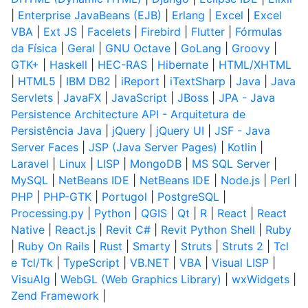
|
Enterprise JavaBeans (EJB)
|
Erlang
|
Excel
|
Excel
VBA
|
Ext JS
|
Facelets
|
Firebird
|
Flutter
|
Fórmulas
da Física
|
Geral
|
GNU Octave
|
GoLang
|
Groovy
|
GTK+
|
Haskell
|
HEC-RAS
|
Hibernate
|
HTML/XHTML
|
HTML5
|
IBM DB2
|
iReport
|
iTextSharp
|
Java
|
Java
Servlets
|
JavaFX
|
JavaScript
|
JBoss
|
JPA - Java
Persistence Architecture API - Arquitetura de
Persistência Java
|
jQuery
|
jQuery UI
|
JSF - Java
Server Faces
|
JSP (Java Server Pages)
|
Kotlin
|
Laravel
|
Linux
|
LISP
|
MongoDB
|
MS SQL Server
|
MySQL
|
NetBeans IDE
|
NetBeans IDE
|
Node.js
|
Perl
|
PHP
|
PHP-GTK
|
Portugol
|
PostgreSQL
|
Processing.py
|
Python
|
QGIS
|
Qt
|
R
|
React
|
React
Native
|
React.js
|
Revit C#
|
Revit Python Shell
|
Ruby
|
Ruby On Rails
|
Rust
|
Smarty
|
Struts
|
Struts 2
|
Tcl
e Tcl/Tk
|
TypeScript
|
VB.NET
|
VBA
|
Visual LISP
|
VisuAlg
|
WebGL (Web Graphics Library)
|
wxWidgets
|
Zend Framework
|