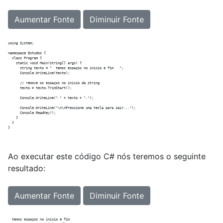
Aumentar Fonte
Diminuir Fonte
using System;

namespace Estudos {

  class Program {

    static void Main(string[] args) {

      string texto = "  temos espaços no início e fim   ";

      Console.WriteLine(texto);

      // remove os espaços no início da string

      texto = texto.TrimStart();

      Console.WriteLine("." + texto + ".");

      Console.WriteLine("\n\nPressione uma tecla para sair...");

      Console.ReadKey();

    }

  }

Ao executar este código C# nós teremos o seguinte
resultado:
Aumentar Fonte
Diminuir Fonte
  temos espaços no início e fim
