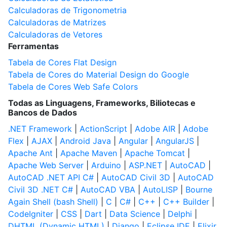
Calculadoras de Trigonometria
Calculadoras de Matrizes
Calculadoras de Vetores
Ferramentas
Tabela de Cores Flat Design
Tabela de Cores do Material Design do Google
Tabela de Cores Web Safe Colors
Todas as Linguagens, Frameworks, Biliotecas e
Bancos de Dados
.NET Framework
|
ActionScript
|
Adobe AIR
|
Adobe
Flex
|
AJAX
|
Android Java
|
Angular
|
AngularJS
|
Apache Ant
|
Apache Maven
|
Apache Tomcat
|
Apache Web Server
|
Arduino
|
ASP.NET
|
AutoCAD
|
AutoCAD .NET API C#
|
AutoCAD Civil 3D
|
AutoCAD
Civil 3D .NET C#
|
AutoCAD VBA
|
AutoLISP
|
Bourne
Again Shell (bash Shell)
|
C
|
C#
|
C++
|
C++ Builder
|
CodeIgniter
|
CSS
|
Dart
|
Data Science
|
Delphi
|
DHTML (Dynamic HTML)
|
Django
|
Eclipse IDE
|
Elixir