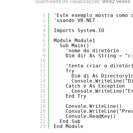
Quantidade de visualizações:
9942 vezes
1
'Este exemplo mostra como 
2
'usando VB.NET
3
4
Imports System.IO
5
6
Module Module1
7
Sub Main()
8
'nome do diretório
9
Dim dir As String = "c
10
11
'tenta criar o diretór
12
Try
13
Dim di As DirectoryI
14
Console.WriteLine("D
15
Catch e As Exception
16
Console.WriteLine("E
17
End Try
18
19
Console.WriteLine()
20
Console.WriteLine("Pre
21
Console.ReadKey()
22
End Sub
23
End Module