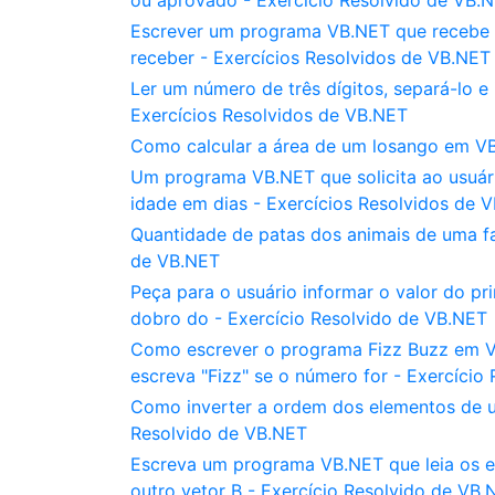
ou aprovado - Exercício Resolvido de VB.
Escrever um programa VB.NET que recebe o 
receber - Exercícios Resolvidos de VB.NET
Ler um número de três dígitos, separá-lo e
Exercícios Resolvidos de VB.NET
Como calcular a área de um losango em VB
Um programa VB.NET que solicita ao usuári
idade em dias - Exercícios Resolvidos de 
Quantidade de patas dos animais de uma f
de VB.NET
Peça para o usuário informar o valor do p
dobro do - Exercício Resolvido de VB.NET
Como escrever o programa Fizz Buzz em VB
escreva "Fizz" se o número for - Exercício
Como inverter a ordem dos elementos de u
Resolvido de VB.NET
Escreva um programa VB.NET que leia os e
outro vetor B - Exercício Resolvido de VB.