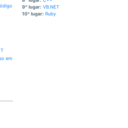
8º lugar:
C++
código
9º lugar:
VB.NET
10º lugar:
Ruby
m
ET
sso em