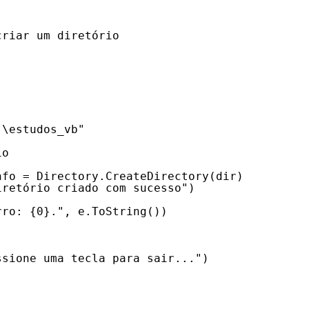
criar um diretório
:\estudos_vb"
io
nfo = Directory.CreateDirectory(dir)
iretório criado com sucesso")
rro: {0}.", e.ToString())
ssione uma tecla para sair...")