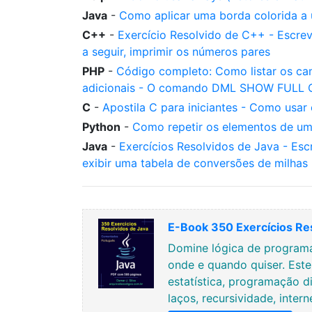
Java
-
Como aplicar uma borda colorida a
C++
-
Exercício Resolvido de C++ - Escre
a seguir, imprimir os números pares
PHP
-
Código completo: Como listar os ca
adicionais - O comando DML SHOW FULL
C
-
Apostila C para iniciantes - Como usar
Python
-
Como repetir os elementos de um
Java
-
Exercícios Resolvidos de Java - Esc
exibir uma tabela de conversões de milhas
E-Book 350 Exercícios Re
Domine lógica de programa
onde e quando quiser. Est
estatística, programação di
laços, recursividade, inter