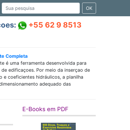
OK
çoes:
+55 62 9 8513
nte Completa
nte é uma ferramenta desenvolvida para
as de edificaçoes. Por meio da inserçao de
 coeficientes hidráulicos, a planilha
 e dimensionamento adequado das
E-Books em PDF