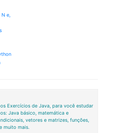
 N e,
s
ython
a
s Exercícios de Java, para você estudar
os: Java básico, matemática e
ndicionais, vetores e matrizes, funções,
 e muito mais.