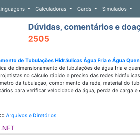
Linguagens
Calculadoras
Cards
Simulados
Dúvidas, comentários e doa
2505
amento de Tubulações Hidráulicas Água Fria e Água Que
ica de dimensionamento de tubulações de água fria e que
projetistas no cálculo rápido e preciso das redes hidráulic
etro da tubulaçao, comprimento da rede, material do tubo e
sários para verificar velocidade da água, perda de carga
:::
Arquivos e Diretórios
B.NET