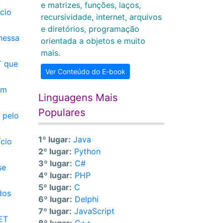
e matrizes, funções, laços,
cio
recursividade, internet, arquivos
e diretórios, programação
(nessa
orientada a objetos e muito
mais.
T que
Ver Conteúdo do E-book
um
Linguagens Mais
Populares
 pelo
1º lugar:
Java
ício
2º lugar:
Python
3º lugar:
C#
se
4º lugar:
PHP
5º lugar:
C
dos
6º lugar:
Delphi
7º lugar:
JavaScript
NET