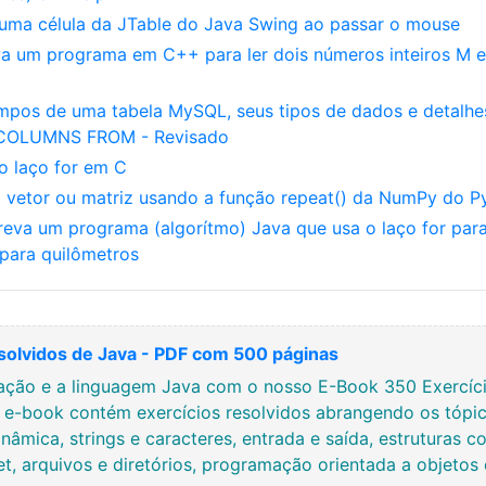
 uma célula da JTable do Java Swing ao passar o mouse
va um programa em C++ para ler dois números inteiros M e
mpos de uma tabela MySQL, seus tipos de dados e detalhe
 COLUMNS FROM - Revisado
 o laço for em C
 vetor ou matriz usando a função repeat() da NumPy do P
reva um programa (algorítmo) Java que usa o laço for par
 para quilômetros
solvidos de Java - PDF com 500 páginas
ção e a linguagem Java com o nosso E-Book 350 Exercício
e e-book contém exercícios resolvidos abrangendo os tópic
nâmica, strings e caracteres, entrada e saída, estruturas co
net, arquivos e diretórios, programação orientada a objetos