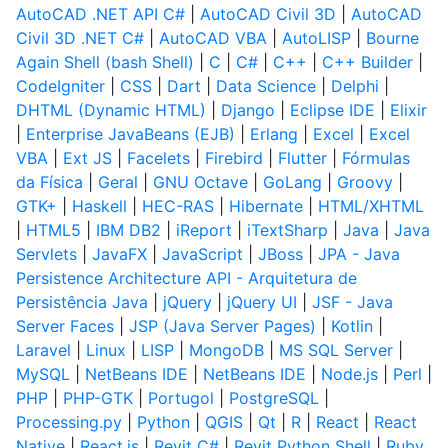
AutoCAD .NET API C#
|
AutoCAD Civil 3D
|
AutoCAD
Civil 3D .NET C#
|
AutoCAD VBA
|
AutoLISP
|
Bourne
Again Shell (bash Shell)
|
C
|
C#
|
C++
|
C++ Builder
|
CodeIgniter
|
CSS
|
Dart
|
Data Science
|
Delphi
|
DHTML (Dynamic HTML)
|
Django
|
Eclipse IDE
|
Elixir
|
Enterprise JavaBeans (EJB)
|
Erlang
|
Excel
|
Excel
VBA
|
Ext JS
|
Facelets
|
Firebird
|
Flutter
|
Fórmulas
da Física
|
Geral
|
GNU Octave
|
GoLang
|
Groovy
|
GTK+
|
Haskell
|
HEC-RAS
|
Hibernate
|
HTML/XHTML
|
HTML5
|
IBM DB2
|
iReport
|
iTextSharp
|
Java
|
Java
Servlets
|
JavaFX
|
JavaScript
|
JBoss
|
JPA - Java
Persistence Architecture API - Arquitetura de
Persistência Java
|
jQuery
|
jQuery UI
|
JSF - Java
Server Faces
|
JSP (Java Server Pages)
|
Kotlin
|
Laravel
|
Linux
|
LISP
|
MongoDB
|
MS SQL Server
|
MySQL
|
NetBeans IDE
|
NetBeans IDE
|
Node.js
|
Perl
|
PHP
|
PHP-GTK
|
Portugol
|
PostgreSQL
|
Processing.py
|
Python
|
QGIS
|
Qt
|
R
|
React
|
React
Native
|
React.js
|
Revit C#
|
Revit Python Shell
|
Ruby