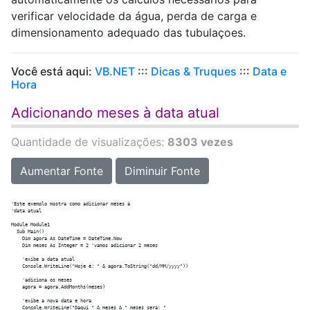
verificar velocidade da água, perda de carga e
dimensionamento adequado das tubulaçoes.
Você está aqui:
VB.NET
:::
Dicas & Truques
:::
Data e
Hora
Adicionando meses à data atual
Quantidade de visualizações:
8303 vezes
Aumentar Fonte
Diminuir Fonte
'Este exemplo mostra como adicionar meses à

'data atual

Module Module1

  Sub Main()

    Dim agora As DateTime = DateTime.Now

    Dim meses As Integer = 2 'vamos adicionar 2 meses

    'exibe a data atual

    Console.WriteLine("Hoje é: " & agora.ToString("dd/MM/yyyy"))

    'adiciona os meses

    agora = agora.AddMonths(meses)

    'exibe a nova data e hora

    Console.WriteLine("Daqui " & meses & " meses será: " _
