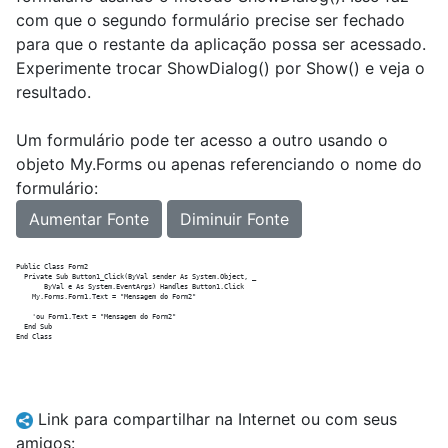
com que o segundo formulário precise ser fechado
para que o restante da aplicação possa ser acessado.
Experimente trocar ShowDialog() por Show() e veja o
resultado.
Um formulário pode ter acesso a outro usando o
objeto My.Forms ou apenas referenciando o nome do
formulário:
Aumentar Fonte
Diminuir Fonte
Public Class Form2

  Private Sub Button1_Click(ByVal sender As System.Object, _

       ByVal e As System.EventArgs) Handles Button1.Click

    My.Forms.Form1.Text = "Mensagem do Form2"

    'ou Form1.Text = "Mensagem do Form2"

  End Sub

Link para compartilhar na Internet ou com seus
amigos: