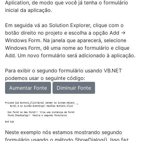
Aplication, de modo que você já tenha o formulário
inicial da aplicação.
Em seguida vá ao Solution Explorer, clique com o
botão direito no projeto e escolha a opção Add ->
Windows Form. Na janela que aparecerá, selecione
Windows Form, dê uma nome ao formulário e clique
Add. Um novo formulário será adicionado à aplicação.
Para exibir o segundo formulário usando VB.NET
podemos usar o seguinte código:
Aumentar Fonte
Diminuir Fonte
Private Sub Button1_Click(ByVal sender As System.Object, _

    ByVal e As System.EventArgs) Handles Button1.Click

  Dim form2 As New Form2() 'Cria uma instância de Form2

  form2.ShowDialog() 'Mostra o segundo formulário

Neste exemplo nós estamos mostrando segundo
formulário usando o método ShowDialog(). Isso faz