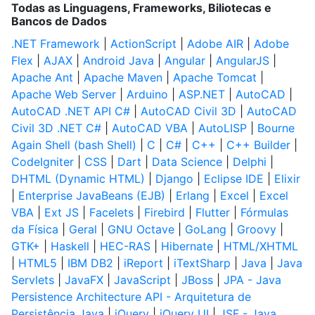
Todas as Linguagens, Frameworks, Biliotecas e
Bancos de Dados
.NET Framework
|
ActionScript
|
Adobe AIR
|
Adobe
Flex
|
AJAX
|
Android Java
|
Angular
|
AngularJS
|
Apache Ant
|
Apache Maven
|
Apache Tomcat
|
Apache Web Server
|
Arduino
|
ASP.NET
|
AutoCAD
|
AutoCAD .NET API C#
|
AutoCAD Civil 3D
|
AutoCAD
Civil 3D .NET C#
|
AutoCAD VBA
|
AutoLISP
|
Bourne
Again Shell (bash Shell)
|
C
|
C#
|
C++
|
C++ Builder
|
CodeIgniter
|
CSS
|
Dart
|
Data Science
|
Delphi
|
DHTML (Dynamic HTML)
|
Django
|
Eclipse IDE
|
Elixir
|
Enterprise JavaBeans (EJB)
|
Erlang
|
Excel
|
Excel
VBA
|
Ext JS
|
Facelets
|
Firebird
|
Flutter
|
Fórmulas
da Física
|
Geral
|
GNU Octave
|
GoLang
|
Groovy
|
GTK+
|
Haskell
|
HEC-RAS
|
Hibernate
|
HTML/XHTML
|
HTML5
|
IBM DB2
|
iReport
|
iTextSharp
|
Java
|
Java
Servlets
|
JavaFX
|
JavaScript
|
JBoss
|
JPA - Java
Persistence Architecture API - Arquitetura de
Persistência Java
|
jQuery
|
jQuery UI
|
JSF - Java