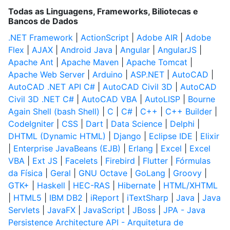
Todas as Linguagens, Frameworks, Biliotecas e
Bancos de Dados
.NET Framework
|
ActionScript
|
Adobe AIR
|
Adobe
Flex
|
AJAX
|
Android Java
|
Angular
|
AngularJS
|
Apache Ant
|
Apache Maven
|
Apache Tomcat
|
Apache Web Server
|
Arduino
|
ASP.NET
|
AutoCAD
|
AutoCAD .NET API C#
|
AutoCAD Civil 3D
|
AutoCAD
Civil 3D .NET C#
|
AutoCAD VBA
|
AutoLISP
|
Bourne
Again Shell (bash Shell)
|
C
|
C#
|
C++
|
C++ Builder
|
CodeIgniter
|
CSS
|
Dart
|
Data Science
|
Delphi
|
DHTML (Dynamic HTML)
|
Django
|
Eclipse IDE
|
Elixir
|
Enterprise JavaBeans (EJB)
|
Erlang
|
Excel
|
Excel
VBA
|
Ext JS
|
Facelets
|
Firebird
|
Flutter
|
Fórmulas
da Física
|
Geral
|
GNU Octave
|
GoLang
|
Groovy
|
GTK+
|
Haskell
|
HEC-RAS
|
Hibernate
|
HTML/XHTML
|
HTML5
|
IBM DB2
|
iReport
|
iTextSharp
|
Java
|
Java
Servlets
|
JavaFX
|
JavaScript
|
JBoss
|
JPA - Java
Persistence Architecture API - Arquitetura de