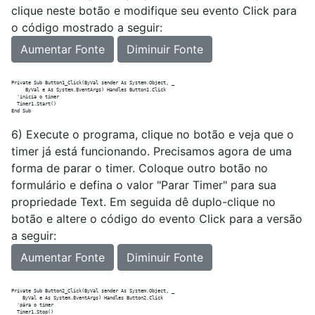
clique neste botão e modifique seu evento Click para
o código mostrado a seguir:
Aumentar Fonte
Diminuir Fonte
Private Sub Button1_Click(ByVal sender As System.Object, _

     ByVal e As System.EventArgs) Handles Button1.Click

  'inicia o timer

  Timer1.Start()

6) Execute o programa, clique no botão e veja que o
timer já está funcionando. Precisamos agora de uma
forma de parar o timer. Coloque outro botão no
formulário e defina o valor "Parar Timer" para sua
propriedade Text. Em seguida dê duplo-clique no
botão e altere o código do evento Click para a versão
a seguir:
Aumentar Fonte
Diminuir Fonte
Private Sub Button2_Click(ByVal sender As System.Object, _

    ByVal e As System.EventArgs) Handles Button2.Click

  'pára o timer

  Timer1.Stop()
