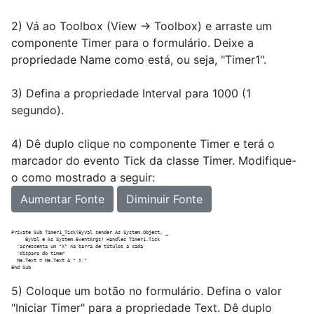
2) Vá ao Toolbox (View -> Toolbox) e arraste um
componente Timer para o formulário. Deixe a
propriedade Name como está, ou seja, "Timer1".
3) Defina a propriedade Interval para 1000 (1
segundo).
4) Dê duplo clique no componente Timer e terá o
marcador do evento Tick da classe Timer. Modifique-
o como mostrado a seguir:
Aumentar Fonte
Diminuir Fonte
Private Sub Timer1_Tick(ByVal sender As System.Object, _

     ByVal e As System.EventArgs) Handles Timer1.Tick

  'acrescenta um "X" na barra de títulos a cada

  'disparo do timer

  Me.Text = Me.Text & " X "

5) Coloque um botão no formulário. Defina o valor
"Iniciar Timer" para a propriedade Text. Dê duplo