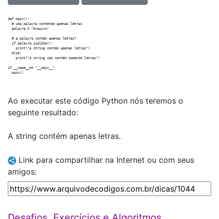
def main():

  # uma palavra contendo apenas letras

  palavra = "Arquivo"

  # a palavra contém apenas letras?

  if palavra.isalpha():

    print("A string contém apenas letras")

  else:

    print("A string não contém somente letras")

if __name__== "__main__":

Ao executar este código Python nós teremos o
seguinte resultado:
A string contém apenas letras.
Link para compartilhar na Internet ou com seus
amigos:
Desafios, Exercícios e Algoritmos