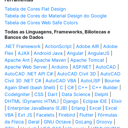
Tabela de Cores Flat Design
Tabela de Cores do Material Design do Google
Tabela de Cores Web Safe Colors
Todas as Linguagens, Frameworks, Biliotecas e
Bancos de Dados
.NET Framework
|
ActionScript
|
Adobe AIR
|
Adobe
Flex
|
AJAX
|
Android Java
|
Angular
|
AngularJS
|
Apache Ant
|
Apache Maven
|
Apache Tomcat
|
Apache Web Server
|
Arduino
|
ASP.NET
|
AutoCAD
|
AutoCAD .NET API C#
|
AutoCAD Civil 3D
|
AutoCAD
Civil 3D .NET C#
|
AutoCAD VBA
|
AutoLISP
|
Bourne
Again Shell (bash Shell)
|
C
|
C#
|
C++
|
C++ Builder
|
CodeIgniter
|
CSS
|
Dart
|
Data Science
|
Delphi
|
DHTML (Dynamic HTML)
|
Django
|
Eclipse IDE
|
Elixir
|
Enterprise JavaBeans (EJB)
|
Erlang
|
Excel
|
Excel
VBA
|
Ext JS
|
Facelets
|
Firebird
|
Flutter
|
Fórmulas
da Física
|
Geral
|
GNU Octave
|
GoLang
|
Groovy
|