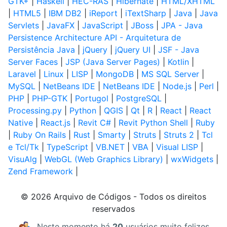
GTK+
|
Haskell
|
HEC-RAS
|
Hibernate
|
HTML/XHTML
|
HTML5
|
IBM DB2
|
iReport
|
iTextSharp
|
Java
|
Java
Servlets
|
JavaFX
|
JavaScript
|
JBoss
|
JPA - Java
Persistence Architecture API - Arquitetura de
Persistência Java
|
jQuery
|
jQuery UI
|
JSF - Java
Server Faces
|
JSP (Java Server Pages)
|
Kotlin
|
Laravel
|
Linux
|
LISP
|
MongoDB
|
MS SQL Server
|
MySQL
|
NetBeans IDE
|
NetBeans IDE
|
Node.js
|
Perl
|
PHP
|
PHP-GTK
|
Portugol
|
PostgreSQL
|
Processing.py
|
Python
|
QGIS
|
Qt
|
R
|
React
|
React
Native
|
React.js
|
Revit C#
|
Revit Python Shell
|
Ruby
|
Ruby On Rails
|
Rust
|
Smarty
|
Struts
|
Struts 2
|
Tcl
e Tcl/Tk
|
TypeScript
|
VB.NET
|
VBA
|
Visual LISP
|
VisuAlg
|
WebGL (Web Graphics Library)
|
wxWidgets
|
Zend Framework
|
© 2026 Arquivo de Códigos - Todos os direitos
reservados
Neste momento há
20
usuários muito felizes