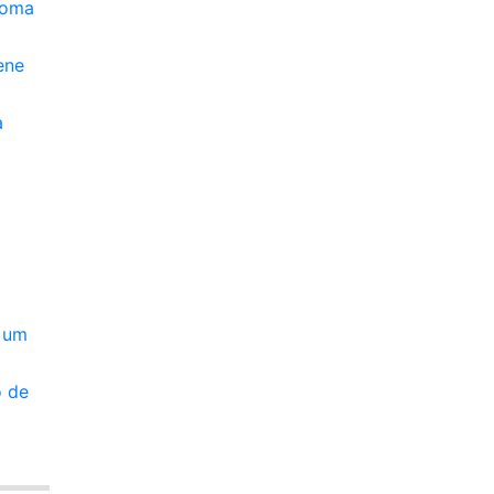
soma
ene
a
a um
o de