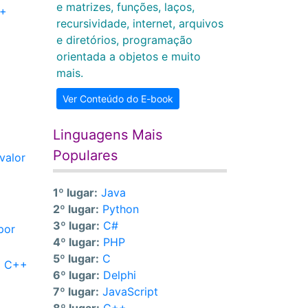
e matrizes, funções, laços,
++
recursividade, internet, arquivos
e diretórios, programação
orientada a objetos e muito
mais.
Ver Conteúdo do E-book
Linguagens Mais
Populares
valor
1º lugar:
Java
2º lugar:
Python
3º lugar:
C#
por
4º lugar:
PHP
5º lugar:
C
m C++
6º lugar:
Delphi
7º lugar:
JavaScript
a