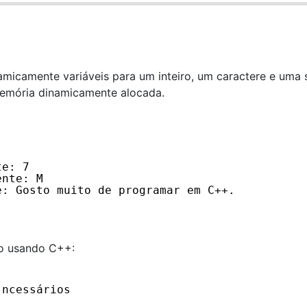
icamente variáveis para um inteiro, um caractere e uma s
a memória dinamicamente alocada.
te: 7
ente: M
e: Gosto muito de programar em C++.
io usando C++:
 ncessários