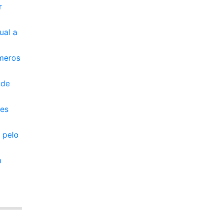
r
ual a
úmeros
 de
res
 pelo
m