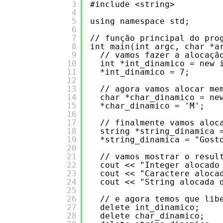
3
#include <string>
4
5
using namespace std;
6
7
// função principal do pro
8
int main(int argc, char *a
9
// vamos fazer a alocaçã
10
int *int_dinamico = new 
11
*int_dinamico = 7;
12
13
// agora vamos alocar me
14
char *char_dinamico = ne
15
*char_dinamico = 'M';
16
17
// finalmente vamos aloc
18
string *string_dinamica 
19
*string_dinamica = "Gost
20
21
// vamos mostrar o resul
22
cout << "Integer alocado
23
cout << "Caractere aloca
24
cout << "String alocada 
25
26
// e agora temos que lib
27
delete int_dinamico;
28
delete char_dinamico;