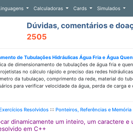
Linguagens
Calculadoras
Cards
Simulados
Dúvidas, comentários e doa
2505
amento de Tubulações Hidráulicas Água Fria e Água Que
ica de dimensionamento de tubulações de água fria e que
projetistas no cálculo rápido e preciso das redes hidráulic
etro da tubulaçao, comprimento da rede, material do tubo e
sários para verificar velocidade da água, perda de carga
 Exercícios Resolvidos
:::
Ponteiros, Referências e Memória
car dinamicamente um inteiro, um caractere e
Resolvido em C++