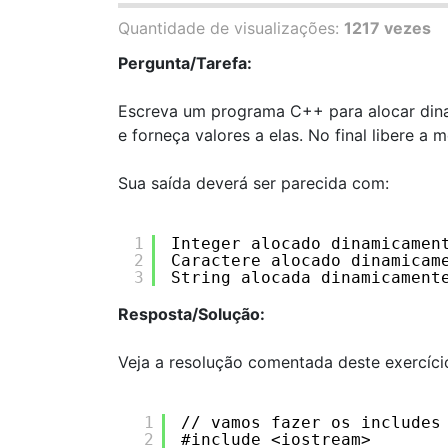
Quantidade de visualizações:
1217 vezes
Pergunta/Tarefa:
Escreva um programa C++ para alocar dinam
e forneça valores a elas. No final libere 
Sua saída deverá ser parecida com:
1
Integer alocado dinamicamen
2
Caractere alocado dinamicam
3
String alocada dinamicament
Resposta/Solução:
Veja a resolução comentada deste exercíc
1
// vamos fazer os includes
2
#include <iostream>