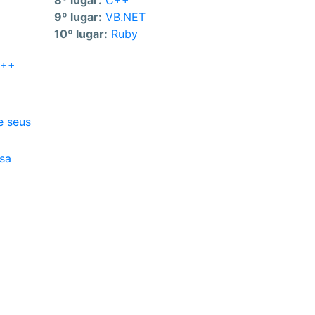
8º lugar:
C++
9º lugar:
VB.NET
10º lugar:
Ruby
C++
e seus
ssa