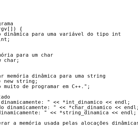
grama
rgv[]) {
o dinâmica para uma variável do tipo int
int;
mória para um char
w char;
ar memória dinâmica para uma string
= new string;
o muito de programar em C++.";
tado
 dinamicamente: " << *int_dinamico << endl;
do dinamicamente: " << *char_dinamico << endl
dinamicamente: " << *string_dinamica << endl;
erar a memória usada pelas alocações dinâmica