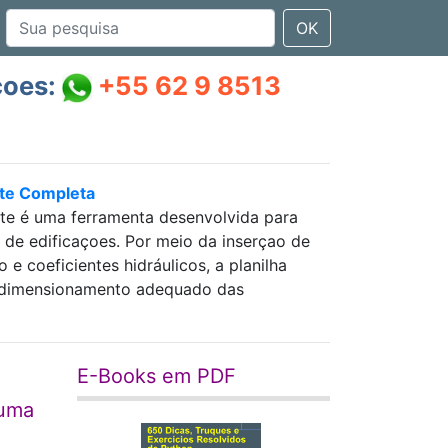
OK
çoes:
+55 62 9 8513
nte Completa
nte é uma ferramenta desenvolvida para
as de edificaçoes. Por meio da inserçao de
 coeficientes hidráulicos, a planilha
 e dimensionamento adequado das
E-Books em PDF
 uma