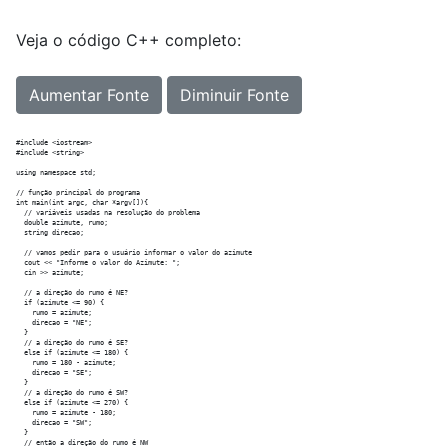
Veja o código C++ completo:
Aumentar Fonte
Diminuir Fonte
#include <iostream>

#include <string>

using namespace std;

// função principal do programa

int main(int argc, char *argv[]){

  // variáveis usadas na resolução do problema

  double azimute, rumo;

  string direcao;

  // vamos pedir para o usuário informar o valor do azimute

  cout << "Informe o valor do Azimute: ";

  cin >> azimute;

  // a direção do rumo é NE?

  if (azimute <= 90) {

    rumo = azimute;

    direcao = "NE";

  } 

  // a direção do rumo é SE?

  else if (azimute <= 180) {

    rumo = 180 - azimute;

    direcao = "SE";

  }

  // a direção do rumo é SW?

  else if (azimute <= 270) {

    rumo = azimute - 180;

    direcao = "SW";

  }

  // então a direção do rumo é NW
