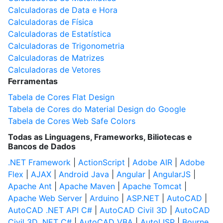
Calculadoras de Data e Hora
Calculadoras de Física
Calculadoras de Estatística
Calculadoras de Trigonometria
Calculadoras de Matrizes
Calculadoras de Vetores
Ferramentas
Tabela de Cores Flat Design
Tabela de Cores do Material Design do Google
Tabela de Cores Web Safe Colors
Todas as Linguagens, Frameworks, Biliotecas e
Bancos de Dados
.NET Framework
|
ActionScript
|
Adobe AIR
|
Adobe
Flex
|
AJAX
|
Android Java
|
Angular
|
AngularJS
|
Apache Ant
|
Apache Maven
|
Apache Tomcat
|
Apache Web Server
|
Arduino
|
ASP.NET
|
AutoCAD
|
AutoCAD .NET API C#
|
AutoCAD Civil 3D
|
AutoCAD
Civil 3D .NET C#
|
AutoCAD VBA
|
AutoLISP
|
Bourne