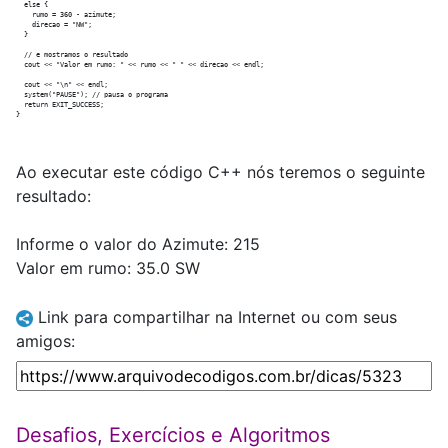
  else {

    rumo = 360 - azimute;

    direcao = "NW";

  }

  // e mostramos o resultado

  cout << "Valor em rumo: " << rumo << " " << direcao << endl;

  cout << "\n" << endl;

  system("PAUSE"); // pausa o programa

  return EXIT_SUCCESS;

Ao executar este código C++ nós teremos o seguinte
resultado:
Informe o valor do Azimute: 215
Valor em rumo: 35.0 SW
Link para compartilhar na Internet ou com seus
amigos:
Desafios, Exercícios e Algoritmos