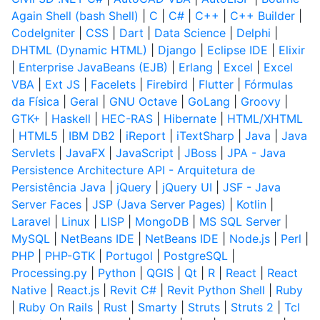
Again Shell (bash Shell)
|
C
|
C#
|
C++
|
C++ Builder
|
CodeIgniter
|
CSS
|
Dart
|
Data Science
|
Delphi
|
DHTML (Dynamic HTML)
|
Django
|
Eclipse IDE
|
Elixir
|
Enterprise JavaBeans (EJB)
|
Erlang
|
Excel
|
Excel
VBA
|
Ext JS
|
Facelets
|
Firebird
|
Flutter
|
Fórmulas
da Física
|
Geral
|
GNU Octave
|
GoLang
|
Groovy
|
GTK+
|
Haskell
|
HEC-RAS
|
Hibernate
|
HTML/XHTML
|
HTML5
|
IBM DB2
|
iReport
|
iTextSharp
|
Java
|
Java
Servlets
|
JavaFX
|
JavaScript
|
JBoss
|
JPA - Java
Persistence Architecture API - Arquitetura de
Persistência Java
|
jQuery
|
jQuery UI
|
JSF - Java
Server Faces
|
JSP (Java Server Pages)
|
Kotlin
|
Laravel
|
Linux
|
LISP
|
MongoDB
|
MS SQL Server
|
MySQL
|
NetBeans IDE
|
NetBeans IDE
|
Node.js
|
Perl
|
PHP
|
PHP-GTK
|
Portugol
|
PostgreSQL
|
Processing.py
|
Python
|
QGIS
|
Qt
|
R
|
React
|
React
Native
|
React.js
|
Revit C#
|
Revit Python Shell
|
Ruby
|
Ruby On Rails
|
Rust
|
Smarty
|
Struts
|
Struts 2
|
Tcl