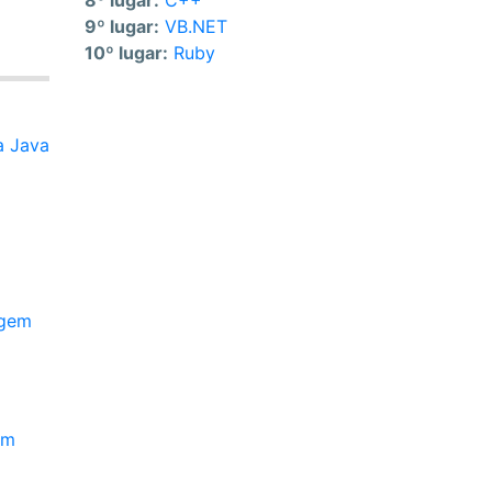
8º lugar:
C++
9º lugar:
VB.NET
10º lugar:
Ruby
a Java
agem
em