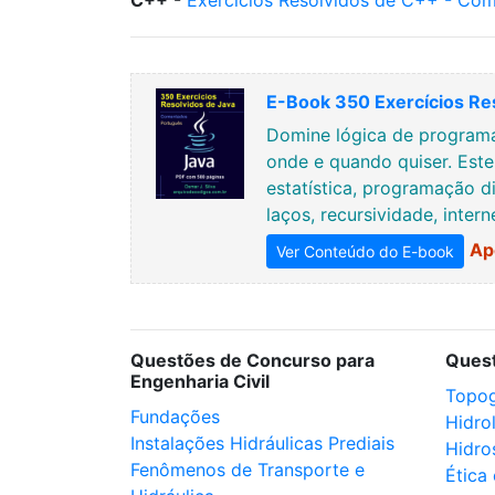
C++
-
Exercícios Resolvidos de C++ - Com
E-Book 350 Exercícios Re
Domine lógica de programa
onde e quando quiser. Est
estatística, programação di
laços, recursividade, inter
Ap
Ver Conteúdo do E-book
Questões de Concurso para
Ques
Engenharia Civil
Topog
Fundações
Hidro
Instalações Hidráulicas Prediais
Hidro
Fenômenos de Transporte e
Ética 