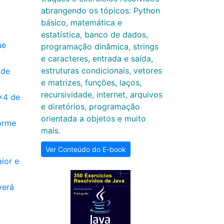
abrangendo os tópicos: Python
básico, matemática e
estatística, banco de dados,
ue
programação dinâmica, strings
e caracteres, entrada e saída,
estruturas condicionais, vetores
 de
e matrizes, funções, laços,
recursividade, internet, arquivos
x4 de
e diretórios, programação
orientada a objetos e muito
orme
mais.
Ver Conteúdo do E-book
ior e
verá