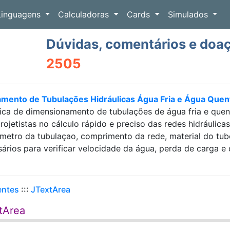
Linguagens
Calculadoras
Cards
Simulados
Dúvidas, comentários e doa
2505
amento de Tubulações Hidráulicas Água Fria e Água Que
ica de dimensionamento de tubulações de água fria e que
projetistas no cálculo rápido e preciso das redes hidráulic
etro da tubulaçao, comprimento da rede, material do tubo e
sários para verificar velocidade da água, perda de carga
entes
:::
JTextArea
tArea