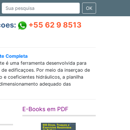
OK
çoes:
+55 62 9 8513
nte Completa
nte é uma ferramenta desenvolvida para
as de edificaçoes. Por meio da inserçao de
 coeficientes hidráulicos, a planilha
 e dimensionamento adequado das
E-Books em PDF