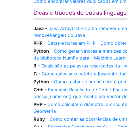
Como encontrar valores duplicados em um
Dicas e truques de outras linguag
Java
-
Java ArrayList - Como remover uma 
removeRange() do Java
PHP
-
Datas e horas em PHP - Como obter 
Python
-
Como gerar vetores e matrizes co
da biblioteca NumPy para - Machine Learn
R
-
Quais são as palavras reservadas da l
C
-
Como calcular o cateto adjascente da
Python
-
Como testar se um número é pri
C++
-
Exercício Resolvido de C++ - Esc
possui_numeros() que recebe um Vector d
PHP
-
Como calcular o diâmetro, a circunf
Geometria
Ruby
-
Como contar as ocorrências de uma