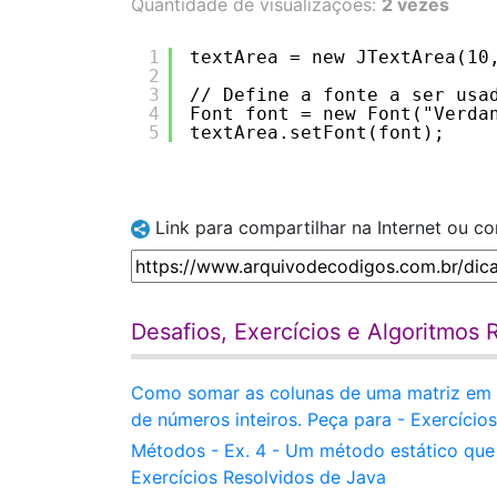
Quantidade de visualizações:
2 vezes
1
textArea = new JTextArea(10
2
3
// Define a fonte a ser usa
4
Font font = new Font("Verda
5
textArea.setFont(font);
Link para compartilhar na Internet ou c
Desafios, Exercícios e Algoritmos 
Como somar as colunas de uma matriz em 
de números inteiros. Peça para - Exercício
Métodos - Ex. 4 - Um método estático que 
Exercícios Resolvidos de Java