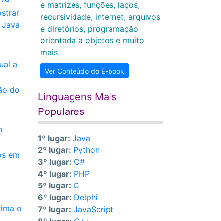
e matrizes, funções, laços,
ostrar
recursividade, internet, arquivos
e Java
e diretórios, programação
orientada a objetos e muito
mais.
ual a
Ver Conteúdo do E-book
são do
Linguagens Mais
Populares
o
1º lugar:
Java
2º lugar:
Python
os em
3º lugar:
C#
4º lugar:
PHP
5º lugar:
C
6º lugar:
Delphi
rima o
7º lugar:
JavaScript