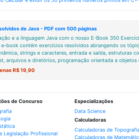
o calcular e exibir os 50 primeiros números primos em C+
solvidos de Java - PDF com 500 páginas
ção e a linguagem Java com o nosso E-Book 350 Exercício
e e-book contém exercícios resolvidos abrangendo os tópic
nâmica, strings e caracteres, entrada e saída, estruturas co
net, arquivos e diretórios, programação orientada a objetos
enas R$ 19,90
tões de Concurso
Especializações
rafia
Data Science
logia
Calculadoras
stática
Calculadoras de Topografi
e Legislação Profissional
Calculadoras de Matemáti