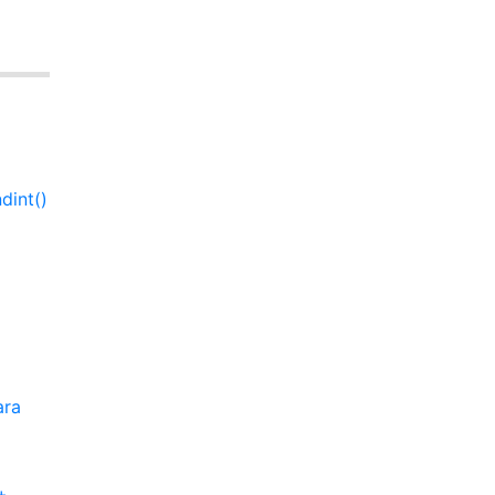
dint()
ara