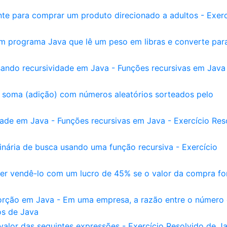
nte para comprar um produto direcionado a adultos - Exerc
Um programa Java que lê um peso em libras e converte par
ando recursividade em Java - Funções recursivas em Java
 soma (adição) com números aleatórios sorteados pelo
ade em Java - Funções recursivas em Java - Exercício Res
nária de busca usando uma função recursiva - Exercício
r vendê-lo com um lucro de 45% se o valor da compra fo
orção em Java - Em uma empresa, a razão entre o número
os de Java
valor das seguintes expressões - Exercício Resolvido de J