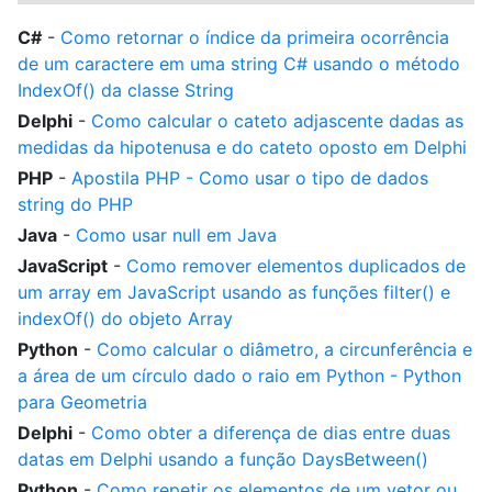
C#
-
Como retornar o índice da primeira ocorrência
de um caractere em uma string C# usando o método
IndexOf() da classe String
Delphi
-
Como calcular o cateto adjascente dadas as
medidas da hipotenusa e do cateto oposto em Delphi
PHP
-
Apostila PHP - Como usar o tipo de dados
string do PHP
Java
-
Como usar null em Java
JavaScript
-
Como remover elementos duplicados de
um array em JavaScript usando as funções filter() e
indexOf() do objeto Array
Python
-
Como calcular o diâmetro, a circunferência e
a área de um círculo dado o raio em Python - Python
para Geometria
Delphi
-
Como obter a diferença de dias entre duas
datas em Delphi usando a função DaysBetween()
Python
-
Como repetir os elementos de um vetor ou