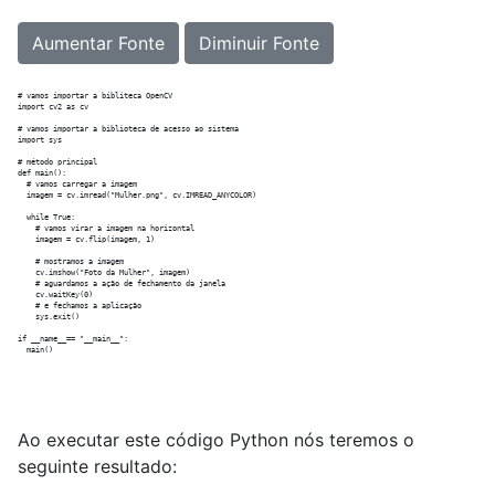
Aumentar Fonte
Diminuir Fonte
# vamos importar a bibliteca OpenCV

import cv2 as cv

# vamos importar a biblioteca de acesso ao sistema

import sys

# método principal  

def main():

  # vamos carregar a imagem

  imagem = cv.imread("Mulher.png", cv.IMREAD_ANYCOLOR)

  while True:

    # vamos virar a imagem na horizontal

    imagem = cv.flip(imagem, 1)

    # mostramos a imagem

    cv.imshow("Foto da Mulher", imagem)

    # aguardamos a ação de fechamento da janela

    cv.waitKey(0)

    # e fechamos a aplicação

    sys.exit()

if __name__== "__main__":

Ao executar este código Python nós teremos o
seguinte resultado: