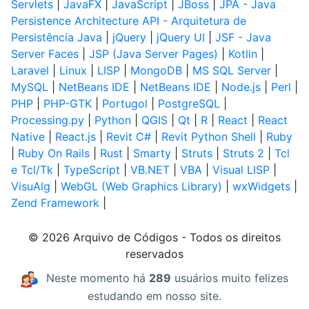
Servlets
|
JavaFX
|
JavaScript
|
JBoss
|
JPA - Java
Persistence Architecture API - Arquitetura de
Persistência Java
|
jQuery
|
jQuery UI
|
JSF - Java
Server Faces
|
JSP (Java Server Pages)
|
Kotlin
|
Laravel
|
Linux
|
LISP
|
MongoDB
|
MS SQL Server
|
MySQL
|
NetBeans IDE
|
NetBeans IDE
|
Node.js
|
Perl
|
PHP
|
PHP-GTK
|
Portugol
|
PostgreSQL
|
Processing.py
|
Python
|
QGIS
|
Qt
|
R
|
React
|
React
Native
|
React.js
|
Revit C#
|
Revit Python Shell
|
Ruby
|
Ruby On Rails
|
Rust
|
Smarty
|
Struts
|
Struts 2
|
Tcl
e Tcl/Tk
|
TypeScript
|
VB.NET
|
VBA
|
Visual LISP
|
VisuAlg
|
WebGL (Web Graphics Library)
|
wxWidgets
|
Zend Framework
|
© 2026 Arquivo de Códigos - Todos os direitos
reservados
Neste momento há
289
usuários muito felizes
estudando em nosso site.