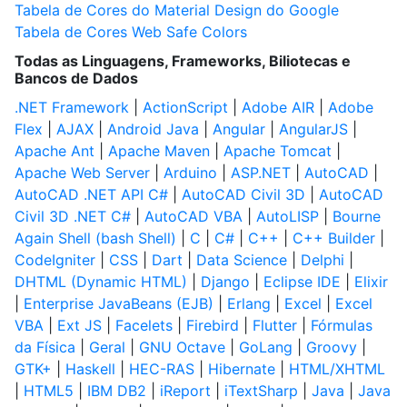
Tabela de Cores do Material Design do Google
Tabela de Cores Web Safe Colors
Todas as Linguagens, Frameworks, Biliotecas e
Bancos de Dados
.NET Framework
|
ActionScript
|
Adobe AIR
|
Adobe
Flex
|
AJAX
|
Android Java
|
Angular
|
AngularJS
|
Apache Ant
|
Apache Maven
|
Apache Tomcat
|
Apache Web Server
|
Arduino
|
ASP.NET
|
AutoCAD
|
AutoCAD .NET API C#
|
AutoCAD Civil 3D
|
AutoCAD
Civil 3D .NET C#
|
AutoCAD VBA
|
AutoLISP
|
Bourne
Again Shell (bash Shell)
|
C
|
C#
|
C++
|
C++ Builder
|
CodeIgniter
|
CSS
|
Dart
|
Data Science
|
Delphi
|
DHTML (Dynamic HTML)
|
Django
|
Eclipse IDE
|
Elixir
|
Enterprise JavaBeans (EJB)
|
Erlang
|
Excel
|
Excel
VBA
|
Ext JS
|
Facelets
|
Firebird
|
Flutter
|
Fórmulas
da Física
|
Geral
|
GNU Octave
|
GoLang
|
Groovy
|
GTK+
|
Haskell
|
HEC-RAS
|
Hibernate
|
HTML/XHTML
|
HTML5
|
IBM DB2
|
iReport
|
iTextSharp
|
Java
|
Java