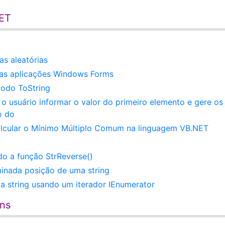
NET
s aleatórias
suas aplicações Windows Forms
todo ToString
o usuário informar o valor do primeiro elemento e gere os
o do
cular o Mínimo Múltiplo Comum na linguagem VB.NET
o a função StrReverse()
inada posição de uma string
a string usando um iterador IEnumerator
ens