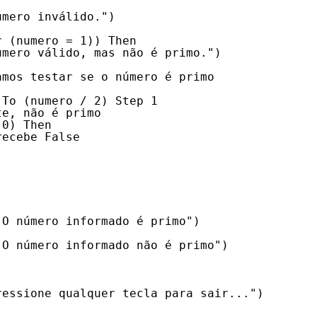
úmero inválido.")
r (numero = 1)) Then
úmero válido, mas não é primo.")
amos testar se o número é primo
 To (numero / 2) Step 1
te, não é primo
 0) Then
recebe False
"O número informado é primo")
"O número informado não é primo")
ressione qualquer tecla para sair...")