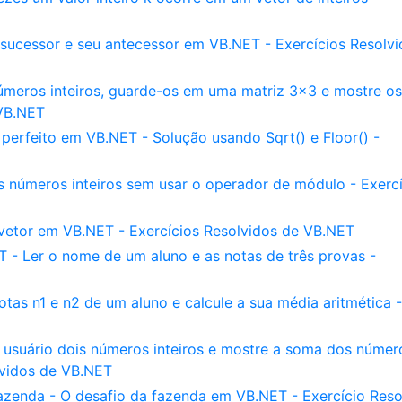
 sucessor e seu antecessor em VB.NET - Exercícios Resolv
úmeros inteiros, guarde-os em uma matriz 3x3 e mostre os
 VB.NET
erfeito em VB.NET - Solução usando Sqrt() e Floor() -
is números inteiros sem usar o operador de módulo - Exerc
vetor em VB.NET - Exercícios Resolvidos de VB.NET
- Ler o nome de um aluno e as notas de três provas -
tas n1 e n2 de um aluno e calcule a sua média aritmética -
suário dois números inteiros e mostre a soma dos númer
olvidos de VB.NET
azenda - O desafio da fazenda em VB.NET - Exercício Reso