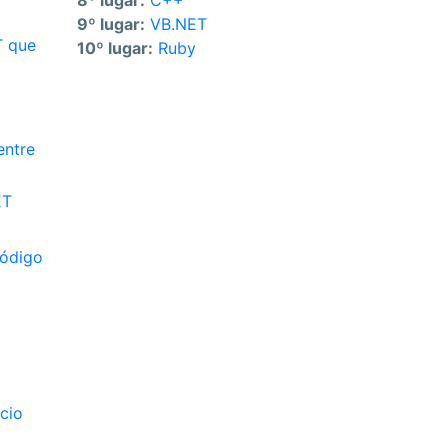
8º lugar:
C++
9º lugar:
VB.NET
T que
10º lugar:
Ruby
entre
ET
código
cio