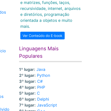
e matrizes, funções, laços,
recursividade, internet, arquivos
idos
e diretórios, programação
orientada a objetos e muito
mais.
Ver Conteúdo do E-book
Linguagens Mais
ício
Populares
1º lugar:
Java
2º lugar:
Python
3º lugar:
C#
4º lugar:
PHP
5º lugar:
C
os
6º lugar:
Delphi
7º lugar:
JavaScript
lvido