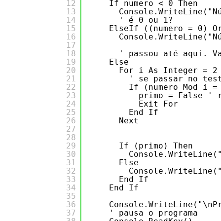
12
If numero < 0 Then
13
Console.WriteLine("N
14
' é 0 ou 1?
15
ElseIf ((numero = 0) O
16
Console.WriteLine("N
17
18
' passou até aqui. V
19
Else
20
For i As Integer = 2
21
' se passar no tes
22
If (numero Mod i =
23
primo = False ' 
24
Exit For
25
End If
26
Next
27
28
29
If (primo) Then
30
Console.WriteLine(
31
Else
32
Console.WriteLine(
33
End If
34
End If
35
36
Console.WriteLine("\nP
37
' pausa o programa