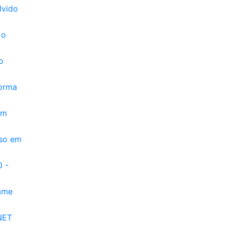
lvido
 o
o
forma
um
sso em
0 -
xame
NET