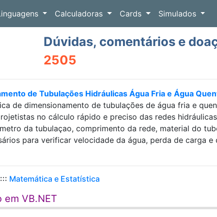
Linguagens
Calculadoras
Cards
Simulados
Dúvidas, comentários e doa
2505
amento de Tubulações Hidráulicas Água Fria e Água Que
ica de dimensionamento de tubulações de água fria e que
projetistas no cálculo rápido e preciso das redes hidráulic
etro da tubulaçao, comprimento da rede, material do tubo e
sários para verificar velocidade da água, perda de carga
:::
Matemática e Estatística
mo em VB.NET