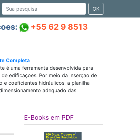
OK
çoes:
+55 62 9 8513
nte Completa
nte é uma ferramenta desenvolvida para
as de edificaçoes. Por meio da inserçao de
 coeficientes hidráulicos, a planilha
 e dimensionamento adequado das
E-Books em PDF