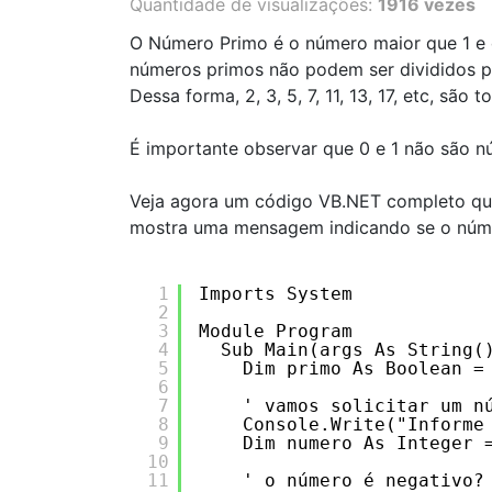
Quantidade de visualizações:
1916 vezes
O Número Primo é o número maior que 1 e q
números primos não podem ser divididos po
Dessa forma, 2, 3, 5, 7, 11, 13, 17, etc, são
É importante observar que 0 e 1 não são n
Veja agora um código VB.NET completo que 
mostra uma mensagem indicando se o núme
1
Imports System
2
3
Module Program
4
Sub Main(args As String(
5
Dim primo As Boolean =
6
7
' vamos solicitar um n
8
Console.Write("Informe
9
Dim numero As Integer 
10
11
' o número é negativo?