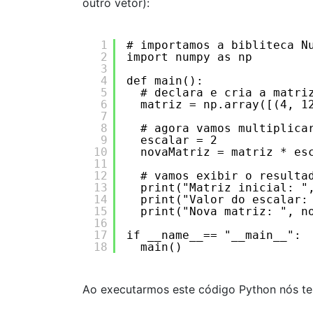
outro vetor):
1
# importamos a bibliteca N
2
import numpy as np
3
4
def main():
5
# declara e cria a matri
6
matriz = np.array([(4, 1
7
8
# agora vamos multiplica
9
escalar = 2
10
novaMatriz = matriz * es
11
12
# vamos exibir o resulta
13
print("Matriz inicial: "
14
print("Valor do escalar:
15
print("Nova matriz: ", n
16
17
if __name__== "__main__":
18
main()
Ao executarmos este código Python nós te