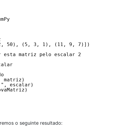
umPy
z
2, 50), (5, 3, 1), (11, 9, 7)])
r esta matriz pelo escalar 2
calar
do
, matriz)
 ", escalar)
ovaMatriz)
remos o seguinte resultado: