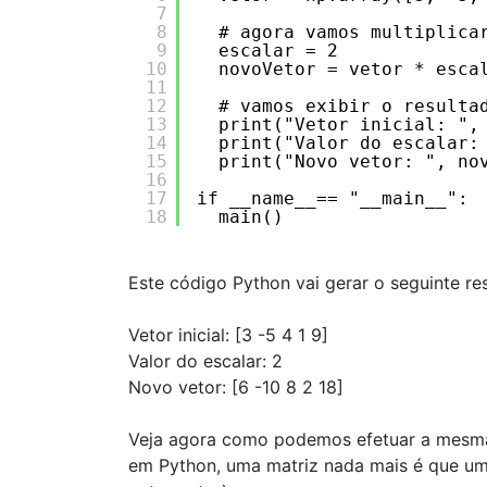
7
8
# agora vamos multiplica
9
escalar = 2
10
novoVetor = vetor * esca
11
12
# vamos exibir o resulta
13
print("Vetor inicial: ",
14
print("Valor do escalar:
15
print("Novo vetor: ", no
16
17
if __name__== "__main__":
18
main()
Este código Python vai gerar o seguinte re
Vetor inicial: [3 -5 4 1 9]
Valor do escalar: 2
Novo vetor: [6 -10 8 2 18]
Veja agora como podemos efetuar a mesma 
em Python, uma matriz nada mais é que um 