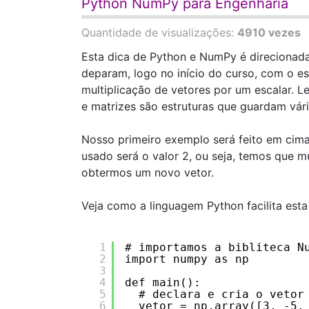
Python NumPy para Engenharia
Quantidade de visualizações:
4910 vezes
Esta dica de Python e NumPy é direcionada,
deparam, logo no início do curso, com o e
multiplicação de vetores por um escalar. 
e matrizes são estruturas que guardam vá
Nosso primeiro exemplo será feito em cima d
usado será o valor 2, ou seja, temos que mu
obtermos um novo vetor.
Veja como a linguagem Python facilita est
1
# importamos a bibliteca N
2
import numpy as np
3
4
def main():
5
# declara e cria o vetor
6
vetor = np.array([3, -5,