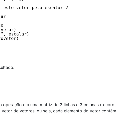
r este vetor pelo escalar 2
lar
do
 vetor)
 ", escalar)
voVetor)
sultado:
operação em uma matriz de 2 linhas e 3 colunas (recorde
vetor de vetores, ou seja, cada elemento do vetor conté