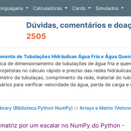
Linguagens
Calculadoras
Cards
Simulados
Dúvidas, comentários e doa
2505
amento de Tubulações Hidráulicas Água Fria e Água Que
ica de dimensionamento de tubulações de água fria e que
projetistas no cálculo rápido e preciso das redes hidráulic
etro da tubulaçao, comprimento da rede, material do tubo e
sários para verificar velocidade da água, perda de carga
brary (Biblioteca Python NumPy)
:::
Arrays e Matrix (Vetore
 matriz por um escalar no NumPy do Python -