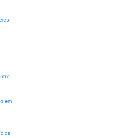
cios
ntre
so em
ícios