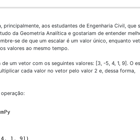
 principalmente, aos estudantes de Engenharia Civil, que 
studo da Geometria Analítica e gostariam de entender melh
Lembre-se de que um escalar é um valor único, enquanto ve
rios valores ao mesmo tempo.
e um vetor com os seguintes valores: [3, -5, 4, 1, 9]. O es
ltiplicar cada valor no vetor pelo valor 2 e, dessa forma,
a operação:
umPy
 4, 1, 9])