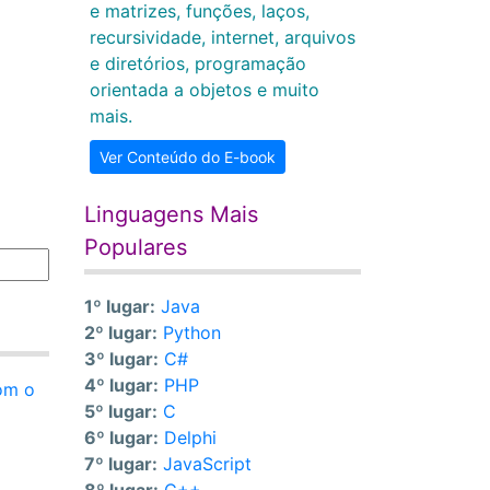
e matrizes, funções, laços,
recursividade, internet, arquivos
e diretórios, programação
orientada a objetos e muito
mais.
Ver Conteúdo do E-book
Linguagens Mais
Populares
1º lugar:
Java
2º lugar:
Python
3º lugar:
C#
4º lugar:
PHP
com o
5º lugar:
C
6º lugar:
Delphi
7º lugar:
JavaScript