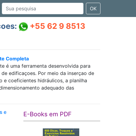
OK
çoes:
+55 62 9 8513
nte Completa
nte é uma ferramenta desenvolvida para
as de edificaçoes. Por meio da inserçao de
 coeficientes hidráulicos, a planilha
 e dimensionamento adequado das
s e
E-Books em PDF