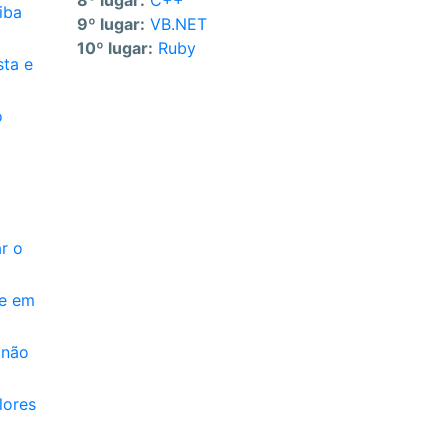
8º lugar:
C++
iba
9º lugar:
VB.NET
10º lugar:
Ruby
sta e
o
r o
te em
 não
lores