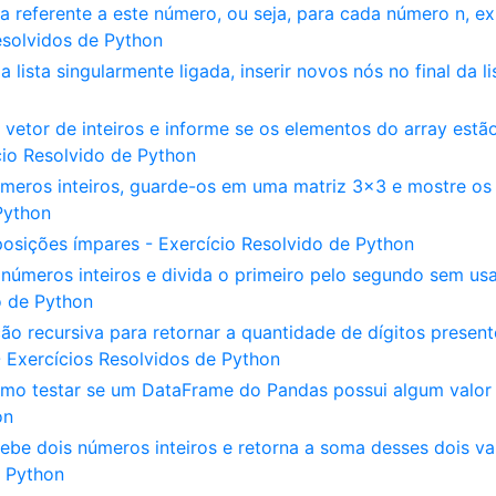
 referente a este número, ou seja, para cada número n, ex
Resolvidos de Python
ista singularmente ligada, inserir novos nós no final da li
etor de inteiros e informe se os elementos do array estã
cio Resolvido de Python
úmeros inteiros, guarde-os em uma matriz 3x3 e mostre os
Python
posições ímpares - Exercício Resolvido de Python
números inteiros e divida o primeiro pelo segundo sem usa
o de Python
o recursiva para retornar a quantidade de dígitos presen
- Exercícios Resolvidos de Python
omo testar se um DataFrame do Pandas possui algum valor
on
be dois números inteiros e retorna a soma desses dois va
e Python