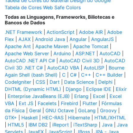
Tabela de Cores do Material Design do Google
Tabela de Cores Web Safe Colors
Todas as Linguagens, Frameworks, Biliotecas e
Bancos de Dados
.NET Framework
|
ActionScript
|
Adobe AIR
|
Adobe
Flex
|
AJAX
|
Android Java
|
Angular
|
AngularJS
|
Apache Ant
|
Apache Maven
|
Apache Tomcat
|
Apache Web Server
|
Arduino
|
ASP.NET
|
AutoCAD
|
AutoCAD .NET API C#
|
AutoCAD Civil 3D
|
AutoCAD
Civil 3D .NET C#
|
AutoCAD VBA
|
AutoLISP
|
Bourne
Again Shell (bash Shell)
|
C
|
C#
|
C++
|
C++ Builder
|
CodeIgniter
|
CSS
|
Dart
|
Data Science
|
Delphi
|
DHTML (Dynamic HTML)
|
Django
|
Eclipse IDE
|
Elixir
|
Enterprise JavaBeans (EJB)
|
Erlang
|
Excel
|
Excel
VBA
|
Ext JS
|
Facelets
|
Firebird
|
Flutter
|
Fórmulas
da Física
|
Geral
|
GNU Octave
|
GoLang
|
Groovy
|
GTK+
|
Haskell
|
HEC-RAS
|
Hibernate
|
HTML/XHTML
|
HTML5
|
IBM DB2
|
iReport
|
iTextSharp
|
Java
|
Java
Servlets
|
JavaFX
|
JavaScript
|
JBoss
|
JPA - Java