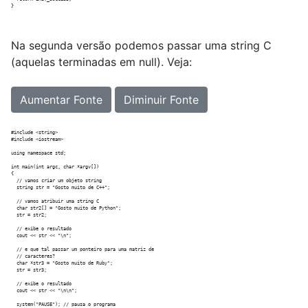
Na segunda versão podemos passar uma string C
(aquelas terminadas em null). Veja:
Aumentar Fonte
Diminuir Fonte
#include <string>

#include <iostream>

using namespace std;

int main(int argc, char *argv[])

{

  // vamos criar um objeto string

  string str = "Gosto muito de C++";

  // vamos atribuir uma string C

  char str2[] = "Gosto muito de Python";

  str = str2;

  // exibe o resultado

  cout << str << "\n";

  // e que tal passar um ponteiro para uma matriz de

  // caracteres?

  char *str3 = "Gosto muito de Ruby";

  str = str3;

  // exibe o resultado

  cout << str << "\n\n";

  system("PAUSE"); // pausa o programa
