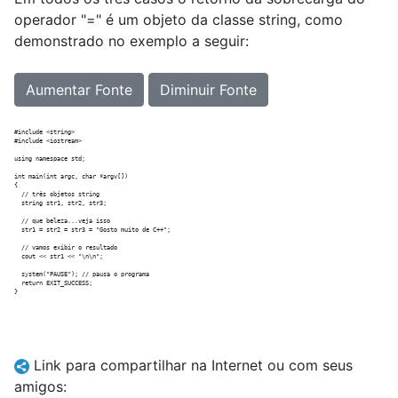
operador "=" é um objeto da classe string, como
demonstrado no exemplo a seguir:
Aumentar Fonte
Diminuir Fonte
#include <string>

#include <iostream>

using namespace std;

int main(int argc, char *argv[])

{

  // três objetos string

  string str1, str2, str3;

  // que beleza...veja isso

  str1 = str2 = str3 = "Gosto muito de C++";

  // vamos exibir o resultado

  cout << str1 << "\n\n";

  system("PAUSE"); // pausa o programa

  return EXIT_SUCCESS;

Link para compartilhar na Internet ou com seus
amigos: