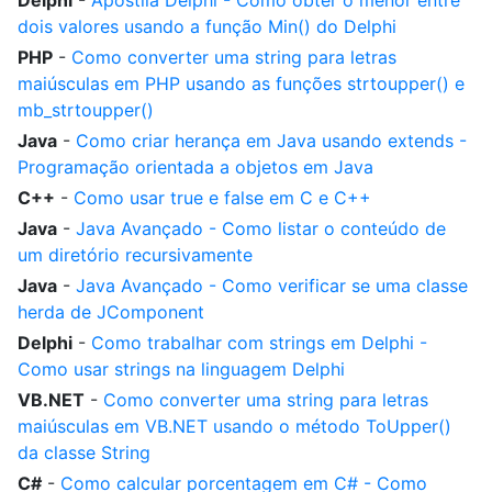
Delphi
-
Apostila Delphi - Como obter o menor entre
dois valores usando a função Min() do Delphi
PHP
-
Como converter uma string para letras
maiúsculas em PHP usando as funções strtoupper() e
mb_strtoupper()
Java
-
Como criar herança em Java usando extends -
Programação orientada a objetos em Java
C++
-
Como usar true e false em C e C++
Java
-
Java Avançado - Como listar o conteúdo de
um diretório recursivamente
Java
-
Java Avançado - Como verificar se uma classe
herda de JComponent
Delphi
-
Como trabalhar com strings em Delphi -
Como usar strings na linguagem Delphi
VB.NET
-
Como converter uma string para letras
maiúsculas em VB.NET usando o método ToUpper()
da classe String
C#
-
Como calcular porcentagem em C# - Como