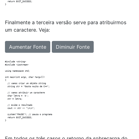
  return EXIT_SUCCESS;

Finalmente a terceira versão serve para atribuirmos
um caractere. Veja:
Aumentar Fonte
Diminuir Fonte
#include <string>

#include <iostream>

using namespace std;

int main(int argc, char *argv[])

{

  // vamos criar um objeto string

  string str = "Gosto muito de C++";

  // vamos atribuir um caractere

  char letra = 'A';

  str = letra;

  // exibe o resultado

  cout << str << "\n\n";

  system("PAUSE"); // pausa o programa

  return EXIT_SUCCESS;

Em todos os três casos o retorno da sobrecarga do