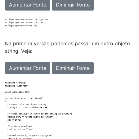
Aumentar Fonte
Diminuir Fonte
string& operator=(const string& str);

string& operator=(const char *s);

Na primeira versão podemos passar um outro objeto
string. Veja:
Aumentar Fonte
Diminuir Fonte
#include <string>

#include <iostream>

using namespace std;

int main(int argc, char *argv[])

{

  // vamos criar um objeto string

  string str = "Gosto muito de C++";

  // vamos atribuir um outro objeto string ao primeiro

  string str2 = "Gosto muito de Python";

  str = str2;

  // exibe o resultado

  cout << str << "\n\n";

  system("PAUSE"); // pausa o programa

  return EXIT_SUCCESS;
