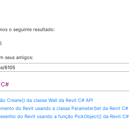
mos o seguinte resultado:
6
om seus amigos:
t C#
ão Create() da classe Wall da Revit C# API
emento do Revit usando a classe ParameterSet da Revit C#
esenho do Revit usando a função PickObject() da Revit C#