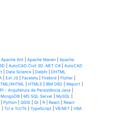
|
Apache Ant
|
Apache Maven
|
Apache
 3D
|
AutoCAD Civil 3D .NET C#
|
AutoCAD
t
|
Data Science
|
Delphi
|
DHTML
A
|
Ext JS
|
Facelets
|
Firebird
|
Flutter
|
TML/XHTML
|
HTML5
|
IBM DB2
|
iReport
|
PI - Arquitetura de Persistência Java
|
|
MongoDB
|
MS SQL Server
|
MySQL
|
|
Python
|
QGIS
|
Qt
|
R
|
React
|
React
2
|
Tcl e Tcl/Tk
|
TypeScript
|
VB.NET
|
VBA