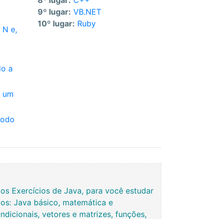
8º lugar:
C++
9º lugar:
VB.NET
10º lugar:
Ruby
 N e,
do a
m um
todo
s Exercícios de Java, para você estudar
os: Java básico, matemática e
ndicionais, vetores e matrizes, funções,