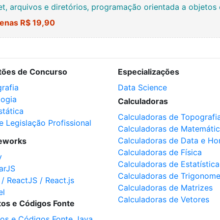
net, arquivos e diretórios, programação orientada a objetos
enas R$ 19,90
tões de Concurso
Especializações
rafia
Data Science
logia
Calculadoras
stática
Calculadoras de Topografi
e Legislação Profissional
Calculadoras de Matemáti
Calculadoras de Data e Ho
eworks
Calculadoras de Física
y
Calculadoras de Estatística
arJS
Calculadoras de Trigonome
 / ReactJS / React.js
Calculadoras de Matrizes
el
Calculadoras de Vetores
tos e Códigos Fonte
tos e Códigos Fonte Java