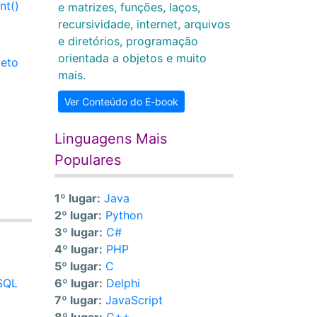
nt()
e matrizes, funções, laços,
recursividade, internet, arquivos
e diretórios, programação
orientada a objetos e muito
jeto
mais.
Ver Conteúdo do E-book
Linguagens Mais
Populares
1º lugar:
Java
2º lugar:
Python
3º lugar:
C#
4º lugar:
PHP
5º lugar:
C
SQL
6º lugar:
Delphi
7º lugar:
JavaScript