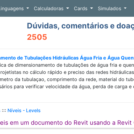
Linguagens
Calculadoras
Cards
Simulados
Dúvidas, comentários e doa
2505
amento de Tubulações Hidráulicas Água Fria e Água Que
ica de dimensionamento de tubulações de água fria e que
projetistas no cálculo rápido e preciso das redes hidráulic
etro da tubulaçao, comprimento da rede, material do tubo e
sários para verificar velocidade da água, perda de carga
s
:::
Níveis - Levels
veis em um documento do Revit usando a Revit