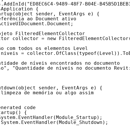
s.AddInId("ED8EC6C4-9489-48F7-B04E-B45B5D1BEB
sApplication {
artup(object sender, EventArgs e) {
eferência ao Document ativo
ActiveUIDocument.Document;
bjeto FilteredElementCollector
ctor collector = new FilteredElementCollector
ão com todos os elementos Level
 niveis = collector.OfClass(typeof(Level)).To
ntidade de níveis encontrados no documento
so", "Quantidade de níveis no documento Revit
utdown(object sender, EventArgs e) {
 limpeza de memória ou algo assim
enerated code
tartup() {
System.EventHandler(Module_Startup);
 System.EventHandler(Module_Shutdown);