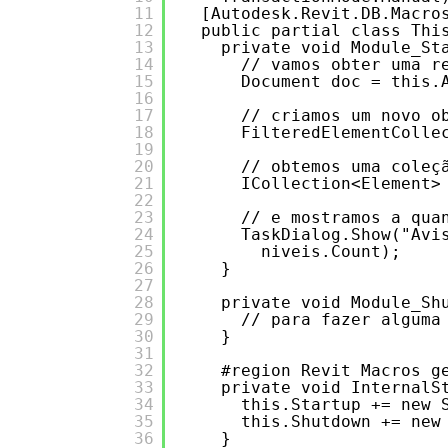
11
[Autodesk.Revit.DB.Macro
12
public partial class Thi
13
private void Module_St
14
// vamos obter uma r
15
Document doc = this.
16
17
// criamos um novo o
18
FilteredElementColle
19
20
// obtemos uma coleç
21
ICollection<Element>
22
23
// e mostramos a qua
24
TaskDialog.Show("Avi
25
niveis.Count);
26
}
27
28
private void Module_Sh
29
// para fazer alguma
30
}
31
32
#region Revit Macros g
33
private void InternalS
34
this.Startup += new 
35
this.Shutdown += new
36
}