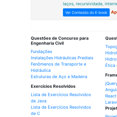
laços, recursividade, inter
Ap
Ver Conteúdo do E-book
Questões de Concurso para
Ques
Engenharia Civil
Topog
Fundações
Hidro
Instalações Hidráulicas Prediais
Hidro
Fenômenos de Transporte e
Ética 
Hidráulica
Fram
Estruturas de Aço e Madeira
jQuer
Exercícios Resolvidos
Angul
Lista de Exercícios Resolvidos
React
de Java
Larav
Lista de Exercícios Resolvidos
Proje
de C
Proje