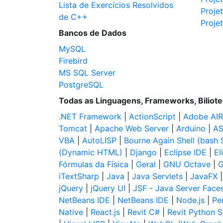
Lista de Exercícios Resolvidos
Proje
de C++
Proje
Bancos de Dados
MySQL
Firebird
MS SQL Server
PostgreSQL
Todas as Linguagens, Frameworks, Biliot
.NET Framework
|
ActionScript
|
Adobe AIR
Tomcat
|
Apache Web Server
|
Arduino
|
AS
VBA
|
AutoLISP
|
Bourne Again Shell (bash S
(Dynamic HTML)
|
Django
|
Eclipse IDE
|
El
Fórmulas da Física
|
Geral
|
GNU Octave
|
G
iTextSharp
|
Java
|
Java Servlets
|
JavaFX
jQuery
|
jQuery UI
|
JSF - Java Server Face
NetBeans IDE
|
NetBeans IDE
|
Node.js
|
Per
Native
|
React.js
|
Revit C#
|
Revit Python S