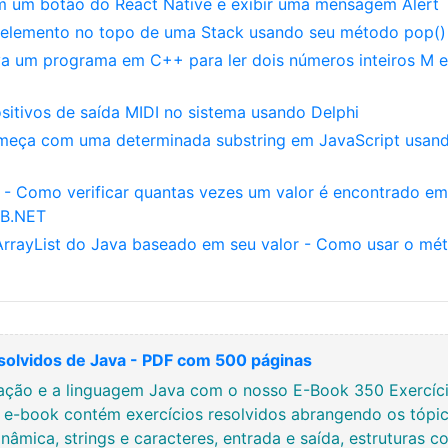
m um botão do React Native e exibir uma mensagem Alert
 elemento no topo de uma Stack usando seu método pop()
va um programa em C++ para ler dois números inteiros M e
sitivos de saída MIDI no sistema usando Delphi
omeça com uma determinada substring em JavaScript usan
 - Como verificar quantas vezes um valor é encontrado e
VB.NET
rrayList do Java baseado em seu valor - Como usar o mé
solvidos de Java - PDF com 500 páginas
ção e a linguagem Java com o nosso E-Book 350 Exercício
e e-book contém exercícios resolvidos abrangendo os tópic
nâmica, strings e caracteres, entrada e saída, estruturas co