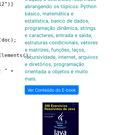
12")]
abrangendo os tópicos: Python
básico, matemática e
estatística, banco de dados,
programação dinâmica, strings
e caracteres, entrada e saída,
(doc);
estruturas condicionais, vetores
e matrizes, funções, laços,
Elements();
recursividade, internet, arquivos
e diretórios, programação
: " +
orientada a objetos e muito
mais.
Ver Conteúdo do E-book