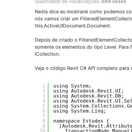
Quantidade de visualizações:
684 vezes
Nesta dica eu mostrarei como podemos cont
nós vamos criar um FilteredElementCollec
this.ActiveUIDocument.Document.
Depois de criado o FilteredElementCollect
somente os elementos do tipo Level. Para 
ICollection.
Veja o código Revit C# API completo para 
1
using System;
2
using Autodesk.Revit.UI;
3
using Autodesk.Revit.DB;
4
using Autodesk.Revit.UI.Se
5
using System.Collections.G
6
using System.Linq;
7
8
namespace Estudos {
9
[Autodesk.Revit.Attribut
10
TransactionMode.Manual