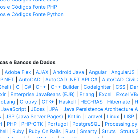
tos e Códigos Fonte PHP
tos e Códigos Fonte Python
ecas e Bancos de Dados
|
Adobe Flex
|
AJAX
|
Android Java
|
Angular
|
AngularJS
P.NET
|
AutoCAD
|
AutoCAD .NET API C#
|
AutoCAD Civil
hell)
|
C
|
C#
|
C++
|
C++ Builder
|
CodeIgniter
|
CSS
|
Dar
ixir
|
Enterprise JavaBeans (EJB)
|
Erlang
|
Excel
|
Excel VB
oLang
|
Groovy
|
GTK+
|
Haskell
|
HEC-RAS
|
Hibernate
|
H
|
JavaScript
|
JBoss
|
JPA - Java Persistence Architecture A
s
|
JSP (Java Server Pages)
|
Kotlin
|
Laravel
|
Linux
|
LISP
l
|
PHP
|
PHP-GTK
|
Portugol
|
PostgreSQL
|
Processing.py
hell
|
Ruby
|
Ruby On Rails
|
Rust
|
Smarty
|
Struts
|
Struts 