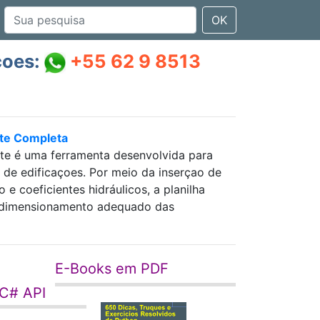
OK
çoes:
+55 62 9 8513
nte Completa
nte é uma ferramenta desenvolvida para
as de edificaçoes. Por meio da inserçao de
 coeficientes hidráulicos, a planilha
 e dimensionamento adequado das
E-Books em PDF
 C# API