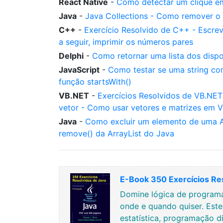
React Native
-
Como detectar um clique e
Java
-
Java Collections - Como remover o
C++
-
Exercício Resolvido de C++ - Escre
a seguir, imprimir os números pares
Delphi
-
Como retornar uma lista dos dispo
JavaScript
-
Como testar se uma string c
função startsWith()
VB.NET
-
Exercícios Resolvidos de VB.NET
vetor - Como usar vetores e matrizes em 
Java
-
Como excluir um elemento de uma A
remove() da ArrayList do Java
E-Book 350 Exercícios Re
Domine lógica de programa
onde e quando quiser. Est
estatística, programação di