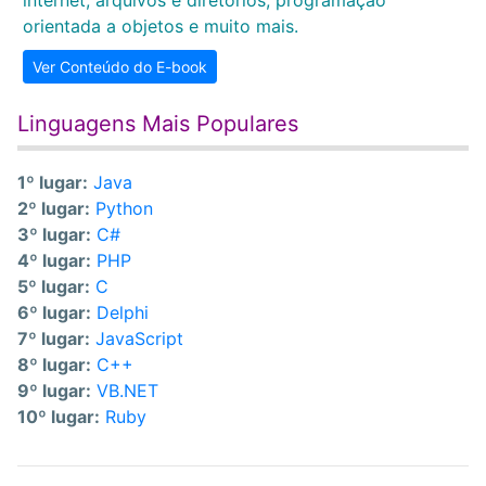
internet, arquivos e diretórios, programação
orientada a objetos e muito mais.
Ver Conteúdo do E-book
Linguagens Mais Populares
1º lugar:
Java
2º lugar:
Python
3º lugar:
C#
4º lugar:
PHP
5º lugar:
C
6º lugar:
Delphi
7º lugar:
JavaScript
8º lugar:
C++
9º lugar:
VB.NET
10º lugar:
Ruby