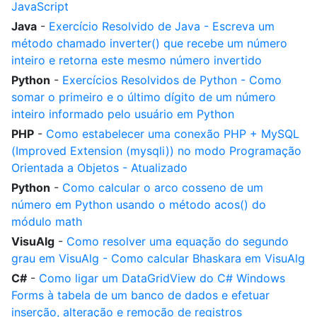
JavaScript
Java
-
Exercício Resolvido de Java - Escreva um
método chamado inverter() que recebe um número
inteiro e retorna este mesmo número invertido
Python
-
Exercícios Resolvidos de Python - Como
somar o primeiro e o último dígito de um número
inteiro informado pelo usuário em Python
PHP
-
Como estabelecer uma conexão PHP + MySQL
(Improved Extension (mysqli)) no modo Programação
Orientada a Objetos - Atualizado
Python
-
Como calcular o arco cosseno de um
número em Python usando o método acos() do
módulo math
VisuAlg
-
Como resolver uma equação do segundo
grau em VisuAlg - Como calcular Bhaskara em VisuAlg
C#
-
Como ligar um DataGridView do C# Windows
Forms à tabela de um banco de dados e efetuar
inserção, alteração e remoção de registros