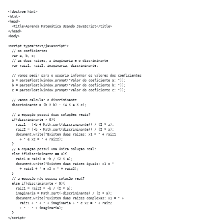
<!doctype html>

<html>

<head>

  <title>Aprenda Matemática Usando JavaScript</title>

</head>

<body>

<script type="text/javascript">

  // os coeficientes

  var a, b, c;

  // as duas raizes, a imaginaria e o discriminante

  var raiz1, raiz2, imaginaria, discriminante;

  // vamos pedir para o usuário informar os valores dos coeficientes

  a = parseFloat(window.prompt("Valor do coeficiente a: "));

  b = parseFloat(window.prompt("Valor do coeficiente b: "));

  c = parseFloat(window.prompt("Valor do coeficiente c: "));

  // vamos calcular o discriminante

  discriminante = (b * b) - (4 * a * c);

  // a equação possui duas soluções reais?

  if(discriminante > 0){

    raiz1 = (-b + Math.sqrt(discriminante)) / (2 * a);

    raiz2 = (-b - Math.sqrt(discriminante)) / (2 * a);

    document.write("Existem duas raizes: x1 = " + raiz1 

      + " e x2 = " + raiz2);

  }

  // a equação possui uma única solução real?

  else if(discriminante == 0){

    raiz1 = raiz2 = -b / (2 * a);

    document.write("Existem duas raizes iguais: x1 = " 

      + raiz1 + " e x2 = " + raiz2);  	

  }

  // a equação não possui solução real?

  else if(discriminante < 0){

    raiz1 = raiz2 = -b / (2 * a);

    imaginaria = Math.sqrt(-discriminante) / (2 * a);

    document.write("Existem duas raízes complexas: x1 = " + 

      raiz1 + " + " + imaginaria + " e x2 = " + raiz2 

      + " - " + imaginaria);

  }

</script>
