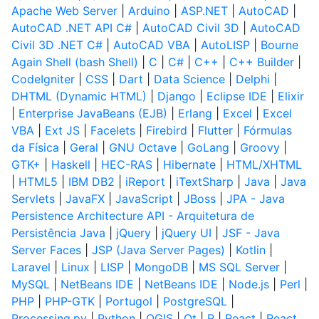
Apache Web Server
|
Arduino
|
ASP.NET
|
AutoCAD
|
AutoCAD .NET API C#
|
AutoCAD Civil 3D
|
AutoCAD
Civil 3D .NET C#
|
AutoCAD VBA
|
AutoLISP
|
Bourne
Again Shell (bash Shell)
|
C
|
C#
|
C++
|
C++ Builder
|
CodeIgniter
|
CSS
|
Dart
|
Data Science
|
Delphi
|
DHTML (Dynamic HTML)
|
Django
|
Eclipse IDE
|
Elixir
|
Enterprise JavaBeans (EJB)
|
Erlang
|
Excel
|
Excel
VBA
|
Ext JS
|
Facelets
|
Firebird
|
Flutter
|
Fórmulas
da Física
|
Geral
|
GNU Octave
|
GoLang
|
Groovy
|
GTK+
|
Haskell
|
HEC-RAS
|
Hibernate
|
HTML/XHTML
|
HTML5
|
IBM DB2
|
iReport
|
iTextSharp
|
Java
|
Java
Servlets
|
JavaFX
|
JavaScript
|
JBoss
|
JPA - Java
Persistence Architecture API - Arquitetura de
Persistência Java
|
jQuery
|
jQuery UI
|
JSF - Java
Server Faces
|
JSP (Java Server Pages)
|
Kotlin
|
Laravel
|
Linux
|
LISP
|
MongoDB
|
MS SQL Server
|
MySQL
|
NetBeans IDE
|
NetBeans IDE
|
Node.js
|
Perl
|
PHP
|
PHP-GTK
|
Portugol
|
PostgreSQL
|
Processing.py
|
Python
|
QGIS
|
Qt
|
R
|
React
|
React