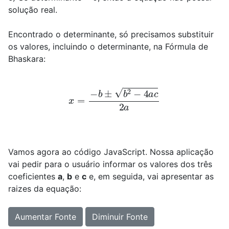
solução real.
Encontrado o determinante, só precisamos substituir
os valores, incluindo o determinante, na Fórmula de
Bhaskara:
x
=
−
b
±
b
2
−
4
a
c
2
a
Vamos agora ao código JavaScript. Nossa aplicação
vai pedir para o usuário informar os valores dos três
coeficientes
a
,
b
e
c
e, em seguida, vai apresentar as
raizes da equação:
Aumentar Fonte
Diminuir Fonte