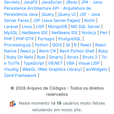
Servlets
|
JavaFX
|
JavaScript
|
JBoss
|
JPA - Java
Persistence Architecture API - Arquitetura de
Persistência Java
|
jQuery
|
jQuery UI
|
JSF - Java
Server Faces
|
JSP (Java Server Pages)
|
Kotlin
|
Laravel
|
Linux
|
LISP
|
MongoDB
|
MS SQL Server
|
MySQL
|
NetBeans IDE
|
NetBeans IDE
|
Node.js
|
Perl
|
PHP
|
PHP-GTK
|
Portugol
|
PostgreSQL
|
Processing.py
|
Python
|
QGIS
|
Qt
|
R
|
React
|
React
Native
|
React.js
|
Revit C#
|
Revit Python Shell
|
Ruby
|
Ruby On Rails
|
Rust
|
Smarty
|
Struts
|
Struts 2
|
Tcl
e Tcl/Tk
|
TypeScript
|
VB.NET
|
VBA
|
Visual LISP
|
VisuAlg
|
WebGL (Web Graphics Library)
|
wxWidgets
|
Zend Framework
|
© 2026 Arquivo de Códigos - Todos os direitos
reservados
Neste momento há
19
usuários muito felizes
estudando em nosso site.