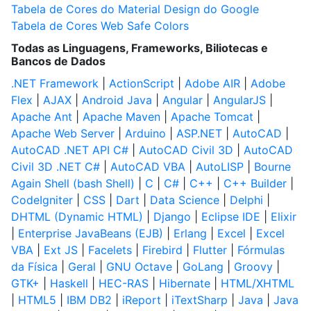
Tabela de Cores do Material Design do Google
Tabela de Cores Web Safe Colors
Todas as Linguagens, Frameworks, Biliotecas e
Bancos de Dados
.NET Framework
|
ActionScript
|
Adobe AIR
|
Adobe
Flex
|
AJAX
|
Android Java
|
Angular
|
AngularJS
|
Apache Ant
|
Apache Maven
|
Apache Tomcat
|
Apache Web Server
|
Arduino
|
ASP.NET
|
AutoCAD
|
AutoCAD .NET API C#
|
AutoCAD Civil 3D
|
AutoCAD
Civil 3D .NET C#
|
AutoCAD VBA
|
AutoLISP
|
Bourne
Again Shell (bash Shell)
|
C
|
C#
|
C++
|
C++ Builder
|
CodeIgniter
|
CSS
|
Dart
|
Data Science
|
Delphi
|
DHTML (Dynamic HTML)
|
Django
|
Eclipse IDE
|
Elixir
|
Enterprise JavaBeans (EJB)
|
Erlang
|
Excel
|
Excel
VBA
|
Ext JS
|
Facelets
|
Firebird
|
Flutter
|
Fórmulas
da Física
|
Geral
|
GNU Octave
|
GoLang
|
Groovy
|
GTK+
|
Haskell
|
HEC-RAS
|
Hibernate
|
HTML/XHTML
|
HTML5
|
IBM DB2
|
iReport
|
iTextSharp
|
Java
|
Java