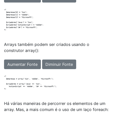
<?

  $empresas[0] = "Sun";

  $empresas[1] = "Adobe";

  $empresas[2] = "Microsoft";

  $criadores['Java'] = "Sun";

  $criadores['ActionScript'] = "Adobe";

  $criadores['C#'] = "Microsoft";

Arrays também podem ser criados usando o
construtor array():
Aumentar Fonte
Diminuir Fonte
<?

  $empresas = array('Sun', 'Adobe', 'Microsoft');

  $criadores = array('Java' => 'Sun',

    'ActionScript' => 'Adobe', 'C#' => 'Microsoft');

Há várias maneiras de percorrer os elementos de um
array. Mas, a mais comum é o uso de um laço foreach: