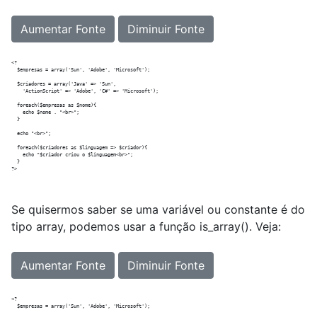
Aumentar Fonte
Diminuir Fonte
<?

  $empresas = array('Sun', 'Adobe', 'Microsoft');

  $criadores = array('Java' => 'Sun',

    'ActionScript' => 'Adobe', 'C#' => 'Microsoft');

  foreach($empresas as $nome){

    echo $nome . "<br>";

  }

  echo "<br>"; 

  foreach($criadores as $linguagem => $criador){

    echo "$criador criou o $linguagem<br>";

  }

Se quisermos saber se uma variável ou constante é do
tipo array, podemos usar a função is_array(). Veja:
Aumentar Fonte
Diminuir Fonte
<?

  $empresas = array('Sun', 'Adobe', 'Microsoft');
