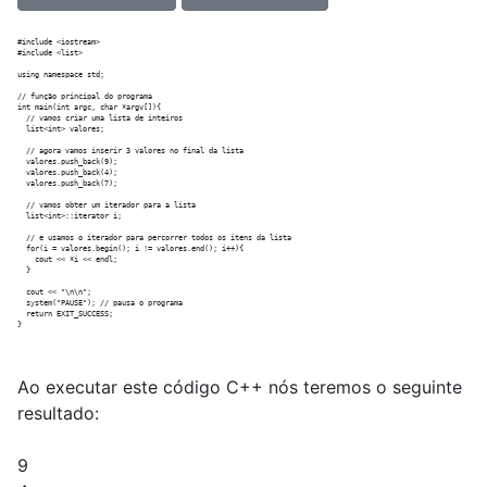
#include <iostream>

#include <list>

using namespace std;

// função principal do programa

int main(int argc, char *argv[]){

  // vamos criar uma lista de inteiros

  list<int> valores;

  // agora vamos inserir 3 valores no final da lista

  valores.push_back(9);

  valores.push_back(4);

  valores.push_back(7);

  // vamos obter um iterador para a lista

  list<int>::iterator i;

  // e usamos o iterador para percorrer todos os itens da lista

  for(i = valores.begin(); i != valores.end(); i++){

    cout << *i << endl;

  }

  cout << "\n\n";

  system("PAUSE"); // pausa o programa

  return EXIT_SUCCESS; 

Ao executar este código C++ nós teremos o seguinte
resultado:
9