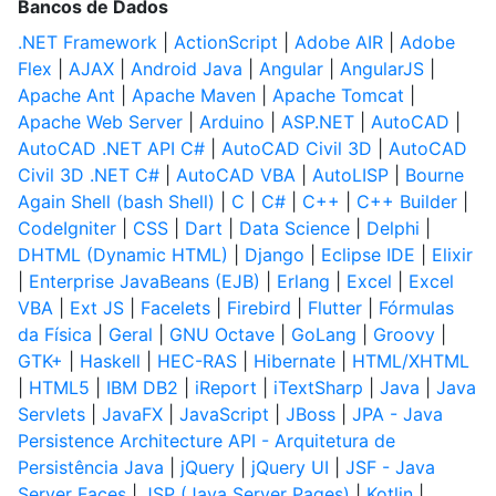
Bancos de Dados
.NET Framework
|
ActionScript
|
Adobe AIR
|
Adobe
Flex
|
AJAX
|
Android Java
|
Angular
|
AngularJS
|
Apache Ant
|
Apache Maven
|
Apache Tomcat
|
Apache Web Server
|
Arduino
|
ASP.NET
|
AutoCAD
|
AutoCAD .NET API C#
|
AutoCAD Civil 3D
|
AutoCAD
Civil 3D .NET C#
|
AutoCAD VBA
|
AutoLISP
|
Bourne
Again Shell (bash Shell)
|
C
|
C#
|
C++
|
C++ Builder
|
CodeIgniter
|
CSS
|
Dart
|
Data Science
|
Delphi
|
DHTML (Dynamic HTML)
|
Django
|
Eclipse IDE
|
Elixir
|
Enterprise JavaBeans (EJB)
|
Erlang
|
Excel
|
Excel
VBA
|
Ext JS
|
Facelets
|
Firebird
|
Flutter
|
Fórmulas
da Física
|
Geral
|
GNU Octave
|
GoLang
|
Groovy
|
GTK+
|
Haskell
|
HEC-RAS
|
Hibernate
|
HTML/XHTML
|
HTML5
|
IBM DB2
|
iReport
|
iTextSharp
|
Java
|
Java
Servlets
|
JavaFX
|
JavaScript
|
JBoss
|
JPA - Java
Persistence Architecture API - Arquitetura de
Persistência Java
|
jQuery
|
jQuery UI
|
JSF - Java
Server Faces
|
JSP (Java Server Pages)
|
Kotlin
|