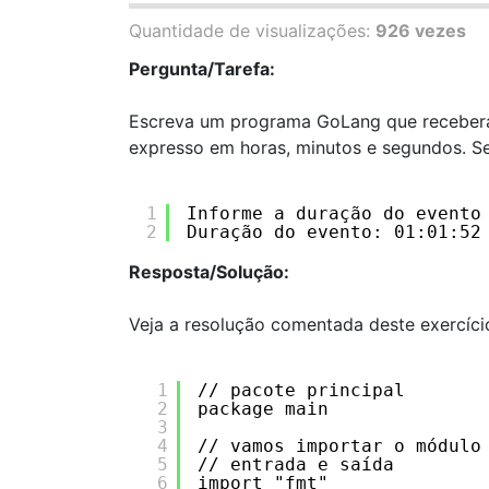
Quantidade de visualizações:
926 vezes
Pergunta/Tarefa:
Escreva um programa GoLang que receberá
expresso em horas, minutos e segundos. S
1
Informe a duração do evento
2
Duração do evento: 01:01:52
Resposta/Solução:
Veja a resolução comentada deste exercíc
1
// pacote principal
2
package main
3
4
// vamos importar o módulo
5
// entrada e saída
6
import "fmt"