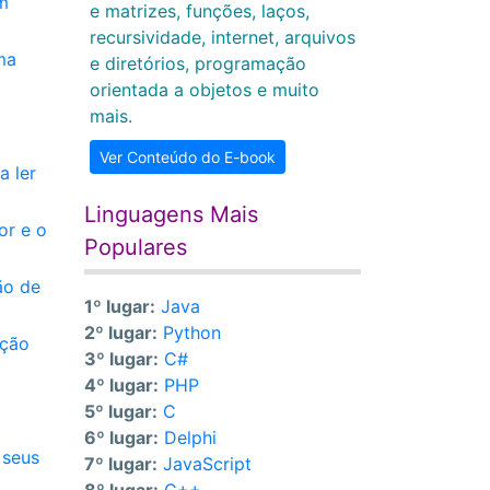
m
e matrizes, funções, laços,
recursividade, internet, arquivos
ma
e diretórios, programação
orientada a objetos e muito
mais.
Ver Conteúdo do E-book
a ler
Linguagens Mais
or e o
Populares
ão de
1º lugar:
Java
2º lugar:
Python
ação
3º lugar:
C#
4º lugar:
PHP
5º lugar:
C
6º lugar:
Delphi
 seus
7º lugar:
JavaScript