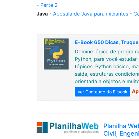
- Parte 2
Java
-
Apostila de Java para iniciantes - 
E-Book 650 Dicas, Truques
Domine lógica de programa
Python, para você estudar 
tópicos: Python básico, ma
saída, estruturas condicion
orientada a objetos e muit
Ap
Ver Conteúdo do E-book
Planilha We
Civil, Engen