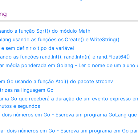
ang
sando a função Sqrt() do módulo Math
ang usando as funções os.Create() e WriteString()
 sem definir o tipo da variável
o as funções rand.Int(), rand.Intn(n) e rand.Float64()
lar média ponderada em Golang - Ler o nome de um aluno 
em Go usando a função Atoi() do pacote strconv
trizes na linguagem Go
rama Go que receberá a duração de um evento expresso e
nutos e segundos
r dois números em Go - Escreva um programa GoLang que 
icar dois números em Go - Escreva um programa em Go par