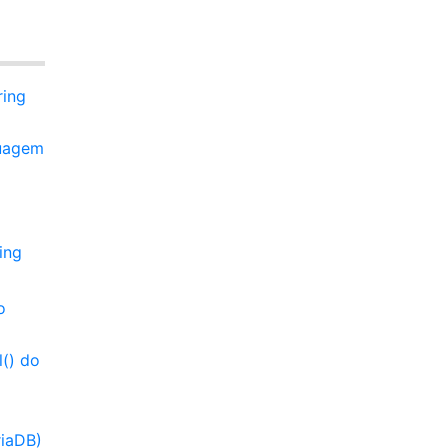
ring
guagem
ing
o
() do
iaDB)