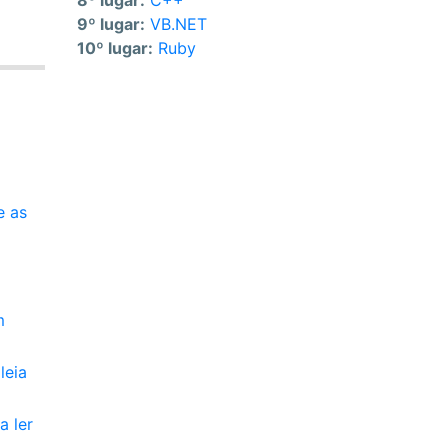
8º lugar:
C++
9º lugar:
VB.NET
10º lugar:
Ruby
e as
m
leia
a ler