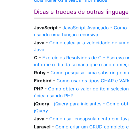
dois números inteiros informados
Dicas e truques de outras linguag
JavaScript
-
JavaScript Avançado - Como r
usando uma função recursiva
Java
-
Como calcular a velocidade de um c
Java
C
-
Exercícios Resolvidos de C - Escreva 
informe o dia da semana que o ano começo
Ruby
-
Como pesquisar uma substring em u
Firebird
-
Como usar os tipos CHAR e VAR
PHP
-
Como obter o valor do item selecio
única usando PHP
jQuery
-
jQuery para iniciantes - Como o
jQuery
Java
-
Como usar encapsulamento em Java
Laravel
-
Como criar um CRUD completo e