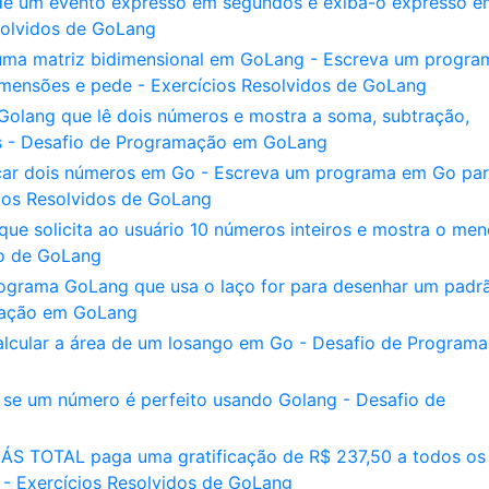
e um evento expresso em segundos e exiba-o expresso e
solvidos de GoLang
 uma matriz bidimensional em GoLang - Escreva um progra
mensões e pede - Exercícios Resolvidos de GoLang
Golang que lê dois números e mostra a soma, subtração,
dos - Desafio de Programação em GoLang
icar dois números em Go - Escreva um programa em Go par
cios Resolvidos de GoLang
que solicita ao usuário 10 números inteiros e mostra o men
do de GoLang
rograma GoLang que usa o laço for para desenhar um padr
amação em GoLang
alcular a área de um losango em Go - Desafio de Program
 se um número é perfeito usando Golang - Desafio de
GÁS TOTAL paga uma gratificação de R$ 237,50 a todos os
 - Exercícios Resolvidos de GoLang