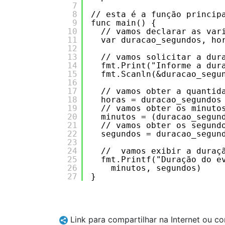
7
8
// esta é a função princip
9
func main() {
10
// vamos declarar as var
11
var duracao_segundos, ho
12
13
// vamos solicitar a dur
14
fmt.Print("Informe a dur
15
fmt.Scanln(&duracao_segu
16
17
// vamos obter a quantid
18
horas = duracao_segundos
19
// vamos obter os minuto
20
minutos = (duracao_segun
21
// vamos obter os segund
22
segundos = duracao_segun
23
24
//  vamos exibir a duraç
25
fmt.Printf("Duração do e
26
minutos, segundos)
27
}
Link para compartilhar na Internet ou c