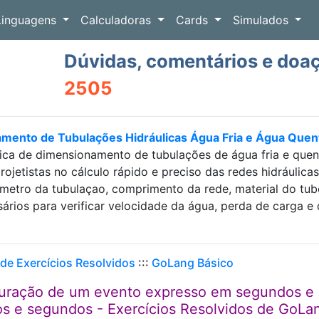
Linguagens
Calculadoras
Cards
Simulados
Dúvidas, comentários e doa
2505
amento de Tubulações Hidráulicas Água Fria e Água Que
ica de dimensionamento de tubulações de água fria e que
projetistas no cálculo rápido e preciso das redes hidráulic
etro da tubulaçao, comprimento da rede, material do tubo e
sários para verificar velocidade da água, perda de carga
 de Exercícios Resolvidos
:::
GoLang Básico
uração de um evento expresso em segundos e
os e segundos - Exercícios Resolvidos de GoLa