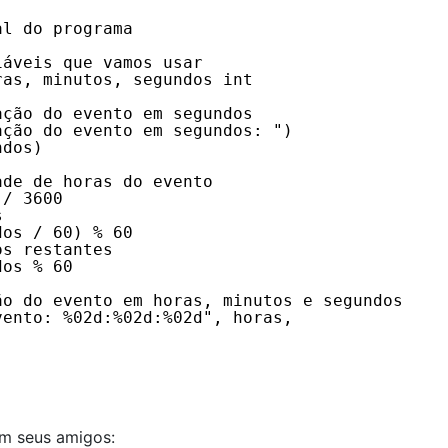
al do programa
iáveis que vamos usar
ras, minutos, segundos int
ação do evento em segundos
ação do evento em segundos: ")
ndos)
ade de horas do evento
 / 3600
s
dos / 60) % 60
os restantes
dos % 60
ão do evento em horas, minutos e segundos
vento: %02d:%02d:%02d", horas,
om seus amigos: