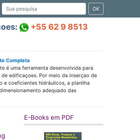
OK
çoes:
+55 62 9 8513
nte Completa
nte é uma ferramenta desenvolvida para
as de edificaçoes. Por meio da inserçao de
 coeficientes hidráulicos, a planilha
 e dimensionamento adequado das
E-Books em PDF
ng