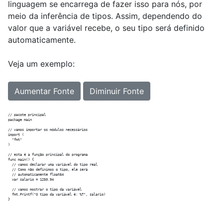
linguagem se encarrega de fazer isso para nós, por
meio da inferência de tipos. Assim, dependendo do
valor que a variável recebe, o seu tipo será definido
automaticamente.
Veja um exemplo:
Aumentar Fonte
Diminuir Fonte
// pacote principal

package main

// vamos importar os módulos necessários

import (

  "fmt"

)

// esta é a função principal do programa

func main() {

  // vamos declarar uma variável do tipo real

  // Como não definimos o tipo, ele será

  // automaticamente float64

  var salario = 1250.94

  // vamos mostrar o tipo da variável

  fmt.Printf("O tipo da variável é: %T", salario)
