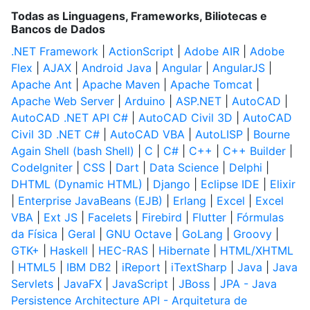
Todas as Linguagens, Frameworks, Biliotecas e
Bancos de Dados
.NET Framework
|
ActionScript
|
Adobe AIR
|
Adobe
Flex
|
AJAX
|
Android Java
|
Angular
|
AngularJS
|
Apache Ant
|
Apache Maven
|
Apache Tomcat
|
Apache Web Server
|
Arduino
|
ASP.NET
|
AutoCAD
|
AutoCAD .NET API C#
|
AutoCAD Civil 3D
|
AutoCAD
Civil 3D .NET C#
|
AutoCAD VBA
|
AutoLISP
|
Bourne
Again Shell (bash Shell)
|
C
|
C#
|
C++
|
C++ Builder
|
CodeIgniter
|
CSS
|
Dart
|
Data Science
|
Delphi
|
DHTML (Dynamic HTML)
|
Django
|
Eclipse IDE
|
Elixir
|
Enterprise JavaBeans (EJB)
|
Erlang
|
Excel
|
Excel
VBA
|
Ext JS
|
Facelets
|
Firebird
|
Flutter
|
Fórmulas
da Física
|
Geral
|
GNU Octave
|
GoLang
|
Groovy
|
GTK+
|
Haskell
|
HEC-RAS
|
Hibernate
|
HTML/XHTML
|
HTML5
|
IBM DB2
|
iReport
|
iTextSharp
|
Java
|
Java
Servlets
|
JavaFX
|
JavaScript
|
JBoss
|
JPA - Java
Persistence Architecture API - Arquitetura de