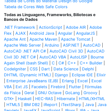
Tabela de Cores do Material Design do Google
Tabela de Cores Web Safe Colors
Todas as Linguagens, Frameworks, Biliotecas e
Bancos de Dados
.NET Framework
|
ActionScript
|
Adobe AIR
|
Adobe
Flex
|
AJAX
|
Android Java
|
Angular
|
AngularJS
|
Apache Ant
|
Apache Maven
|
Apache Tomcat
|
Apache Web Server
|
Arduino
|
ASP.NET
|
AutoCAD
|
AutoCAD .NET API C#
|
AutoCAD Civil 3D
|
AutoCAD
Civil 3D .NET C#
|
AutoCAD VBA
|
AutoLISP
|
Bourne
Again Shell (bash Shell)
|
C
|
C#
|
C++
|
C++ Builder
|
CodeIgniter
|
CSS
|
Dart
|
Data Science
|
Delphi
|
DHTML (Dynamic HTML)
|
Django
|
Eclipse IDE
|
Elixir
|
Enterprise JavaBeans (EJB)
|
Erlang
|
Excel
|
Excel
VBA
|
Ext JS
|
Facelets
|
Firebird
|
Flutter
|
Fórmulas
da Física
|
Geral
|
GNU Octave
|
GoLang
|
Groovy
|
GTK+
|
Haskell
|
HEC-RAS
|
Hibernate
|
HTML/XHTML
|
HTML5
|
IBM DB2
|
iReport
|
iTextSharp
|
Java
|
Java
Servlets
|
JavaFX
|
JavaScript
|
JBoss
|
JPA - Java