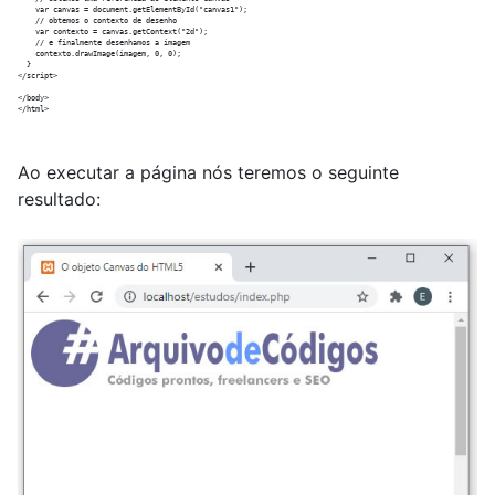
    var canvas = document.getElementById("canvas1");

    // obtemos o contexto de desenho

    var contexto = canvas.getContext("2d");

    // e finalmente desenhamos a imagem

    contexto.drawImage(imagem, 0, 0);

  }

</script>

</body>

Ao executar a página nós teremos o seguinte
resultado: