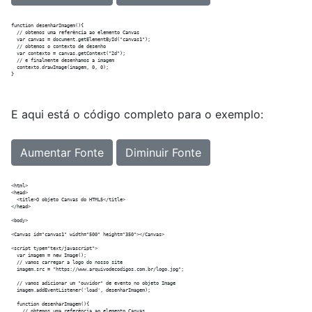
function desenharImagem(){

  // obtemos uma referência ao elemento Canvas  

  var canvas = document.getElementById("canvas1");

  // obtemos o contexto de desenho

  var contexto = canvas.getContext("2d");

  // e finalmente desenhamos a imagem

  contexto.drawImage(imagem, 0, 0);

E aqui está o código completo para o exemplo:
Aumentar Fonte
Diminuir Fonte
<html>

<head>

  <title>O objeto Canvas do HTML5</title>

</head>

<body>

<Canvas id="canvas1" width="500" height="350"></Canvas>

<script type="text/javascript">

  var imagem = new Image();

  // vamos carregar a logo do nosso site

  imagem.src = "https://www.arquivodecodigos.com.br/logo.jpg";

  // vamos adicionar um "ouvidor" de evento no objeto Image

  imagem.addEventListener('load', desenharImagem);

  function desenharImagem(){

    // obtemos uma referência ao elemento Canvas  
