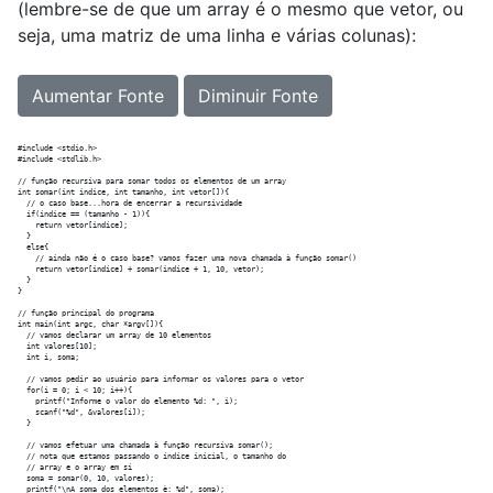
(lembre-se de que um array é o mesmo que vetor, ou
seja, uma matriz de uma linha e várias colunas):
Aumentar Fonte
Diminuir Fonte
#include <stdio.h>

#include <stdlib.h>

// função recursiva para somar todos os elementos de um array

int somar(int indice, int tamanho, int vetor[]){

  // o caso base...hora de encerrar a recursividade

  if(indice == (tamanho - 1)){

    return vetor[indice];

  }

  else{

    // ainda não é o caso base? vamos fazer uma nova chamada à função somar()

    return vetor[indice] + somar(indice + 1, 10, vetor);

  }

}

// função principal do programa

int main(int argc, char *argv[]){

  // vamos declarar um array de 10 elementos

  int valores[10];

  int i, soma;

  // vamos pedir ao usuário para informar os valores para o vetor

  for(i = 0; i < 10; i++){

    printf("Informe o valor do elemento %d: ", i);

    scanf("%d", &valores[i]); 

  }

  // vamos efetuar uma chamada à função recursiva somar();

  // nota que estamos passando o índice inicial, o tamanho do

  // array e o array em si

  soma = somar(0, 10, valores);

  printf("\nA soma dos elementos è: %d", soma);
