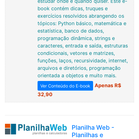
estudar onde e quando quiser. Este e-
book contém dicas, truques e
exercícios resolvidos abrangendo os
tópicos: Python básico, matemática e
estatística, banco de dados,
programação dinâmica, strings e
caracteres, entrada e saída, estruturas
condicionais, vetores e matrizes,
funções, laços, recursividade, internet,
arquivos e diretórios, programação
orientada a objetos e muito mais.
Apenas R$
Ver Conteúdo do E-book
32,90
Planilha Web -
Planilhas e