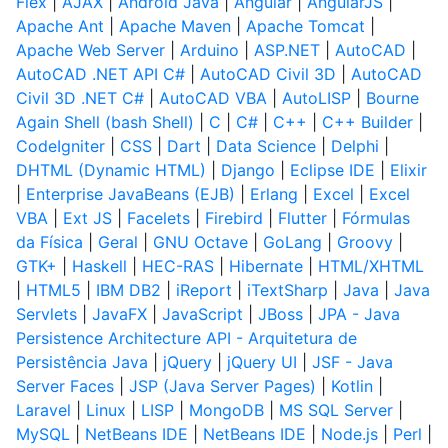
Flex
|
AJAX
|
Android Java
|
Angular
|
AngularJS
|
Apache Ant
|
Apache Maven
|
Apache Tomcat
|
Apache Web Server
|
Arduino
|
ASP.NET
|
AutoCAD
|
AutoCAD .NET API C#
|
AutoCAD Civil 3D
|
AutoCAD
Civil 3D .NET C#
|
AutoCAD VBA
|
AutoLISP
|
Bourne
Again Shell (bash Shell)
|
C
|
C#
|
C++
|
C++ Builder
|
CodeIgniter
|
CSS
|
Dart
|
Data Science
|
Delphi
|
DHTML (Dynamic HTML)
|
Django
|
Eclipse IDE
|
Elixir
|
Enterprise JavaBeans (EJB)
|
Erlang
|
Excel
|
Excel
VBA
|
Ext JS
|
Facelets
|
Firebird
|
Flutter
|
Fórmulas
da Física
|
Geral
|
GNU Octave
|
GoLang
|
Groovy
|
GTK+
|
Haskell
|
HEC-RAS
|
Hibernate
|
HTML/XHTML
|
HTML5
|
IBM DB2
|
iReport
|
iTextSharp
|
Java
|
Java
Servlets
|
JavaFX
|
JavaScript
|
JBoss
|
JPA - Java
Persistence Architecture API - Arquitetura de
Persistência Java
|
jQuery
|
jQuery UI
|
JSF - Java
Server Faces
|
JSP (Java Server Pages)
|
Kotlin
|
Laravel
|
Linux
|
LISP
|
MongoDB
|
MS SQL Server
|
MySQL
|
NetBeans IDE
|
NetBeans IDE
|
Node.js
|
Perl
|