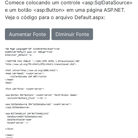
Comece colocando um controle <asp:SqlDataSource>
e um botão <asp:Button> em uma página ASP.NET.
Veja o código para o arquivo Default.aspx:
Aumentar Fonte
Diminuir Fonte
<%@ Page Language="C#" AutoEventWireup="true"  

CodeFile="Default.aspx.cs" Debug="true"

Inherits="_Default" %>

<!DOCTYPE html PUBLIC "-//W3C//DTD XHTML 1.0Transitional//EN" 

"http://www.w3.org/TR/xhtml1/DTD/xhtml1-transitional.dtd">

<html xmlns="http://www.w3.org/1999/xhtml">

<head id="Head1" runat="server">

    <title>Estudos ASP.NET</title>

</head>

<body>

<form id="form1" runat="server">

<asp:Button ID="Button1" runat="server" Text="Exibir dados" 

  onclick="Button1_Click" /><br /> 

<asp:SqlDataSource ID="SqlDataSource1" runat="server">

</asp:SqlDataSource>

<asp:BulletedList id="BulletedList1"

  DataSourceID="SqlDataSource1"

  DataTextField="nome"

  Runat="server" />  

</form>

</body>
