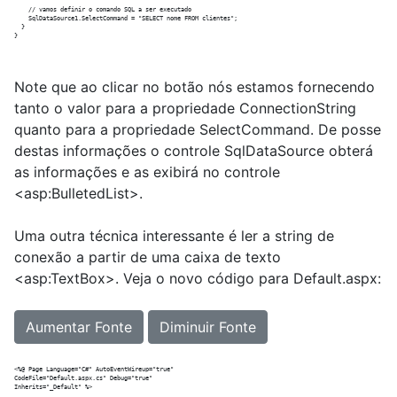
    // vamos definir o comando SQL a ser executado

    SqlDataSource1.SelectCommand = "SELECT nome FROM clientes";

  }

Note que ao clicar no botão nós estamos fornecendo
tanto o valor para a propriedade ConnectionString
quanto para a propriedade SelectCommand. De posse
destas informações o controle SqlDataSource obterá
as informações e as exibirá no controle
<asp:BulletedList>.
Uma outra técnica interessante é ler a string de
conexão a partir de uma caixa de texto
<asp:TextBox>. Veja o novo código para Default.aspx:
Aumentar Fonte
Diminuir Fonte
<%@ Page Language="C#" AutoEventWireup="true"  

CodeFile="Default.aspx.cs" Debug="true"

Inherits="_Default" %>
