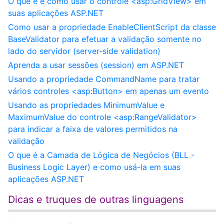
O que é e como usar o controle <asp:GridView> em
suas aplicações ASP.NET
Como usar a propriedade EnableClientScript da classe
BaseValidator para efetuar a validação somente no
lado do servidor (server-side validation)
Aprenda a usar sessões (session) em ASP.NET
Usando a propriedade CommandName para tratar
vários controles <asp:Button> em apenas um evento
Usando as propriedades MinimumValue e
MaximumValue do controle <asp:RangeValidator>
para indicar a faixa de valores permitidos na
validação
O que é a Camada de Lógica de Negócios (BLL -
Business Logic Layer) e como usá-la em suas
aplicações ASP.NET
Dicas e truques de outras linguagens