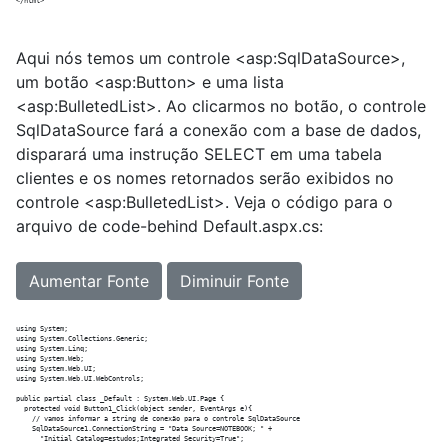
Aqui nós temos um controle <asp:SqlDataSource>,
um botão <asp:Button> e uma lista
<asp:BulletedList>. Ao clicarmos no botão, o controle
SqlDataSource fará a conexão com a base de dados,
disparará uma instrução SELECT em uma tabela
clientes e os nomes retornados serão exibidos no
controle <asp:BulletedList>. Veja o código para o
arquivo de code-behind Default.aspx.cs:
Aumentar Fonte
Diminuir Fonte
using System;

using System.Collections.Generic;

using System.Linq;

using System.Web;

using System.Web.UI;

using System.Web.UI.WebControls;

public partial class _Default : System.Web.UI.Page {

  protected void Button1_Click(object sender, EventArgs e){

    // vamos informar a string de conexão para o controle SqlDataSource   

    SqlDataSource1.ConnectionString = "Data Source=NOTEBOOK; " +

      "Initial Catalog=estudos;Integrated Security=True";
