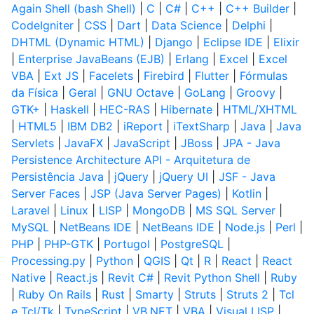
Again Shell (bash Shell)
|
C
|
C#
|
C++
|
C++ Builder
|
CodeIgniter
|
CSS
|
Dart
|
Data Science
|
Delphi
|
DHTML (Dynamic HTML)
|
Django
|
Eclipse IDE
|
Elixir
|
Enterprise JavaBeans (EJB)
|
Erlang
|
Excel
|
Excel
VBA
|
Ext JS
|
Facelets
|
Firebird
|
Flutter
|
Fórmulas
da Física
|
Geral
|
GNU Octave
|
GoLang
|
Groovy
|
GTK+
|
Haskell
|
HEC-RAS
|
Hibernate
|
HTML/XHTML
|
HTML5
|
IBM DB2
|
iReport
|
iTextSharp
|
Java
|
Java
Servlets
|
JavaFX
|
JavaScript
|
JBoss
|
JPA - Java
Persistence Architecture API - Arquitetura de
Persistência Java
|
jQuery
|
jQuery UI
|
JSF - Java
Server Faces
|
JSP (Java Server Pages)
|
Kotlin
|
Laravel
|
Linux
|
LISP
|
MongoDB
|
MS SQL Server
|
MySQL
|
NetBeans IDE
|
NetBeans IDE
|
Node.js
|
Perl
|
PHP
|
PHP-GTK
|
Portugol
|
PostgreSQL
|
Processing.py
|
Python
|
QGIS
|
Qt
|
R
|
React
|
React
Native
|
React.js
|
Revit C#
|
Revit Python Shell
|
Ruby
|
Ruby On Rails
|
Rust
|
Smarty
|
Struts
|
Struts 2
|
Tcl
e Tcl/Tk
|
TypeScript
|
VB.NET
|
VBA
|
Visual LISP
|