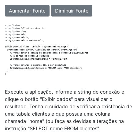
Aumentar Fonte
Diminuir Fonte
using System;

using System.Collections.Generic;

using System.Linq;

using System.Web;

using System.Web.UI;

using System.Web.UI.WebControls;

public partial class _Default : System.Web.UI.Page {

  protected void Button1_Click(object sender, EventArgs e){

    // vamos obter a string de conexão para o controle SqlDataSource

    // a partir do controle TextBox1

    SqlDataSource1.ConnectionString = TextBox1.Text;

    // vamos definir o comando SQL a ser executado

    SqlDataSource1.SelectCommand = "SELECT nome FROM clientes";

  }

Execute a aplicação, informe a string de conexão e
clique o botão "Exibir dados" para visualizar o
resultado. Tenha o cuidado de verificar a existência de
uma tabela clientes e que possua uma coluna
chamada "nome" (ou faça as devidas alterações na
instrução "SELECT nome FROM clientes".