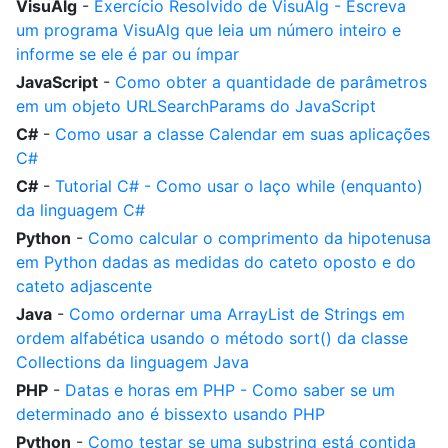
VisuAlg
-
Exercício Resolvido de VisuAlg - Escreva
um programa VisuAlg que leia um número inteiro e
informe se ele é par ou ímpar
JavaScript
-
Como obter a quantidade de parâmetros
em um objeto URLSearchParams do JavaScript
C#
-
Como usar a classe Calendar em suas aplicações
C#
C#
-
Tutorial C# - Como usar o laço while (enquanto)
da linguagem C#
Python
-
Como calcular o comprimento da hipotenusa
em Python dadas as medidas do cateto oposto e do
cateto adjascente
Java
-
Como ordernar uma ArrayList de Strings em
ordem alfabética usando o método sort() da classe
Collections da linguagem Java
PHP
-
Datas e horas em PHP - Como saber se um
determinado ano é bissexto usando PHP
Python
-
Como testar se uma substring está contida