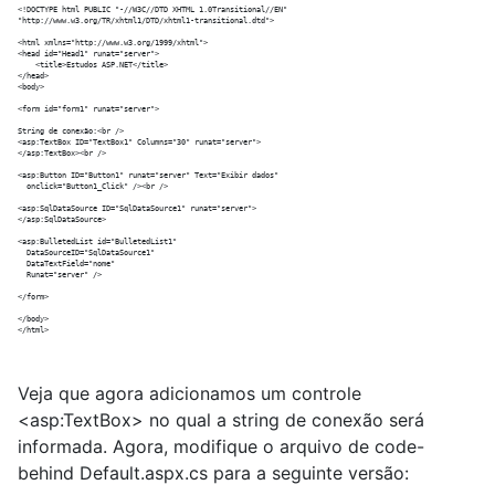
<!DOCTYPE html PUBLIC "-//W3C//DTD XHTML 1.0Transitional//EN" 

"http://www.w3.org/TR/xhtml1/DTD/xhtml1-transitional.dtd">

<html xmlns="http://www.w3.org/1999/xhtml">

<head id="Head1" runat="server">

    <title>Estudos ASP.NET</title>

</head>

<body>

<form id="form1" runat="server">

String de conexão:<br />

<asp:TextBox ID="TextBox1" Columns="30" runat="server">

</asp:TextBox><br />  

<asp:Button ID="Button1" runat="server" Text="Exibir dados" 

  onclick="Button1_Click" /><br /> 

<asp:SqlDataSource ID="SqlDataSource1" runat="server">

</asp:SqlDataSource>

<asp:BulletedList id="BulletedList1"

  DataSourceID="SqlDataSource1"

  DataTextField="nome"

  Runat="server" />  

</form>

</body>

Veja que agora adicionamos um controle
<asp:TextBox> no qual a string de conexão será
informada. Agora, modifique o arquivo de code-
behind Default.aspx.cs para a seguinte versão: