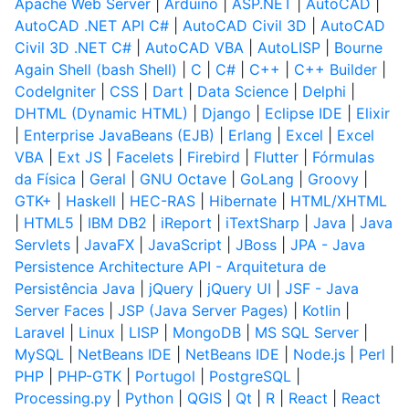
Apache Web Server
|
Arduino
|
ASP.NET
|
AutoCAD
|
AutoCAD .NET API C#
|
AutoCAD Civil 3D
|
AutoCAD
Civil 3D .NET C#
|
AutoCAD VBA
|
AutoLISP
|
Bourne
Again Shell (bash Shell)
|
C
|
C#
|
C++
|
C++ Builder
|
CodeIgniter
|
CSS
|
Dart
|
Data Science
|
Delphi
|
DHTML (Dynamic HTML)
|
Django
|
Eclipse IDE
|
Elixir
|
Enterprise JavaBeans (EJB)
|
Erlang
|
Excel
|
Excel
VBA
|
Ext JS
|
Facelets
|
Firebird
|
Flutter
|
Fórmulas
da Física
|
Geral
|
GNU Octave
|
GoLang
|
Groovy
|
GTK+
|
Haskell
|
HEC-RAS
|
Hibernate
|
HTML/XHTML
|
HTML5
|
IBM DB2
|
iReport
|
iTextSharp
|
Java
|
Java
Servlets
|
JavaFX
|
JavaScript
|
JBoss
|
JPA - Java
Persistence Architecture API - Arquitetura de
Persistência Java
|
jQuery
|
jQuery UI
|
JSF - Java
Server Faces
|
JSP (Java Server Pages)
|
Kotlin
|
Laravel
|
Linux
|
LISP
|
MongoDB
|
MS SQL Server
|
MySQL
|
NetBeans IDE
|
NetBeans IDE
|
Node.js
|
Perl
|
PHP
|
PHP-GTK
|
Portugol
|
PostgreSQL
|
Processing.py
|
Python
|
QGIS
|
Qt
|
R
|
React
|
React