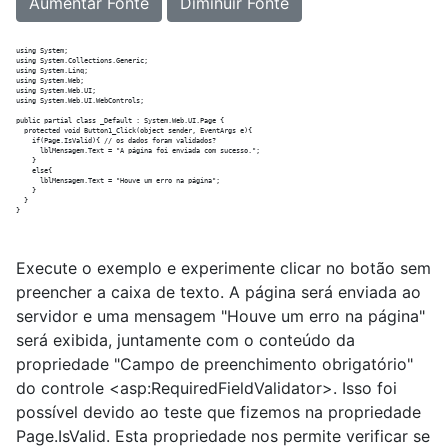
Aumentar Fonte
Diminuir Fonte
using System;

using System.Collections.Generic;

using System.Linq;

using System.Web;

using System.Web.UI;

using System.Web.UI.WebControls;

public partial class _Default : System.Web.UI.Page {

  protected void Button1_Click(object sender, EventArgs e){

    if(Page.IsValid){ // os dados foram validados?

      lblMensagem.Text = "A página foi enviada com sucesso.";

    }

    else{

      lblMensagem.Text = "Houve um erro na página";

    }

  }

Execute o exemplo e experimente clicar no botão sem
preencher a caixa de texto. A página será enviada ao
servidor e uma mensagem "Houve um erro na página"
será exibida, juntamente com o conteúdo da
propriedade "Campo de preenchimento obrigatório"
do controle <asp:RequiredFieldValidator>. Isso foi
possível devido ao teste que fizemos na propriedade
Page.IsValid. Esta propriedade nos permite verificar se