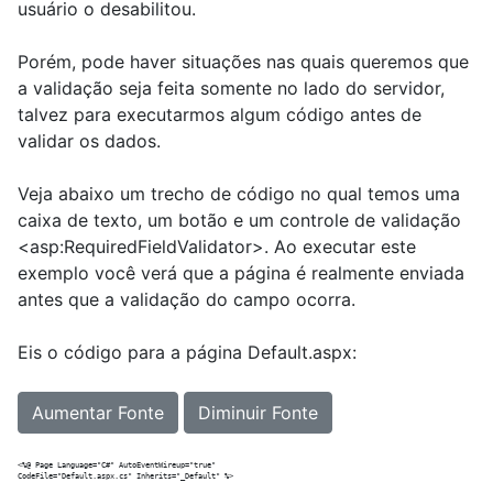
usuário o desabilitou.
Porém, pode haver situações nas quais queremos que
a validação seja feita somente no lado do servidor,
talvez para executarmos algum código antes de
validar os dados.
Veja abaixo um trecho de código no qual temos uma
caixa de texto, um botão e um controle de validação
<asp:RequiredFieldValidator>. Ao executar este
exemplo você verá que a página é realmente enviada
antes que a validação do campo ocorra.
Eis o código para a página Default.aspx:
Aumentar Fonte
Diminuir Fonte
<%@ Page Language="C#" AutoEventWireup="true"  

CodeFile="Default.aspx.cs" Inherits="_Default" %>
