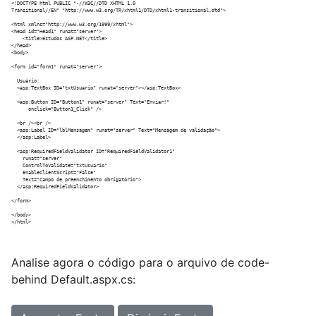
<!DOCTYPE html PUBLIC "-//W3C//DTD XHTML 1.0 

Transitional//EN" "http://www.w3.org/TR/xhtml1/DTD/xhtml1-transitional.dtd">

<html xmlns="http://www.w3.org/1999/xhtml">

<head id="Head1" runat="server">

    <title>Estudos ASP.NET</title>

</head>

<body>

<form id="form1" runat="server">

  Usuário: 

  <asp:TextBox ID="txtUsuario" runat="server"></asp:TextBox>

  <asp:Button ID="Button1" runat="server" Text="Enviar!" 

      onclick="Button1_Click" />

  <br /><br />

  <asp:Label ID="lblMensagem" runat="server" Text="Mensagem de validação">

  </asp:Label>

  <asp:RequiredFieldValidator ID="RequiredFieldValidator1" 

    runat="server" 

    ControlToValidate="txtUsuario"

    EnableClientScript="False"

    Text="Campo de preenchimento obrigatório">

  </asp:RequiredFieldValidator>

</form>

</body>

Analise agora o código para o arquivo de code-
behind Default.aspx.cs: