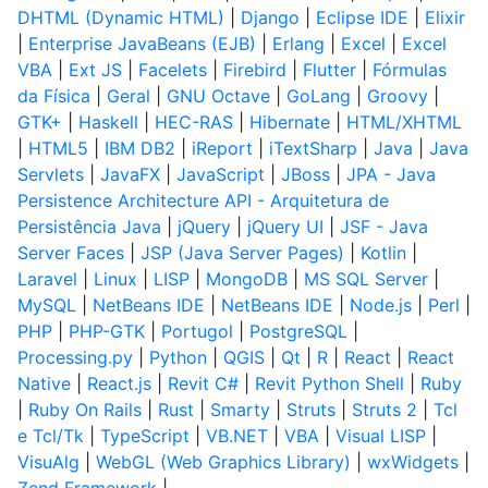
DHTML (Dynamic HTML)
|
Django
|
Eclipse IDE
|
Elixir
|
Enterprise JavaBeans (EJB)
|
Erlang
|
Excel
|
Excel
VBA
|
Ext JS
|
Facelets
|
Firebird
|
Flutter
|
Fórmulas
da Física
|
Geral
|
GNU Octave
|
GoLang
|
Groovy
|
GTK+
|
Haskell
|
HEC-RAS
|
Hibernate
|
HTML/XHTML
|
HTML5
|
IBM DB2
|
iReport
|
iTextSharp
|
Java
|
Java
Servlets
|
JavaFX
|
JavaScript
|
JBoss
|
JPA - Java
Persistence Architecture API - Arquitetura de
Persistência Java
|
jQuery
|
jQuery UI
|
JSF - Java
Server Faces
|
JSP (Java Server Pages)
|
Kotlin
|
Laravel
|
Linux
|
LISP
|
MongoDB
|
MS SQL Server
|
MySQL
|
NetBeans IDE
|
NetBeans IDE
|
Node.js
|
Perl
|
PHP
|
PHP-GTK
|
Portugol
|
PostgreSQL
|
Processing.py
|
Python
|
QGIS
|
Qt
|
R
|
React
|
React
Native
|
React.js
|
Revit C#
|
Revit Python Shell
|
Ruby
|
Ruby On Rails
|
Rust
|
Smarty
|
Struts
|
Struts 2
|
Tcl
e Tcl/Tk
|
TypeScript
|
VB.NET
|
VBA
|
Visual LISP
|
VisuAlg
|
WebGL (Web Graphics Library)
|
wxWidgets
|