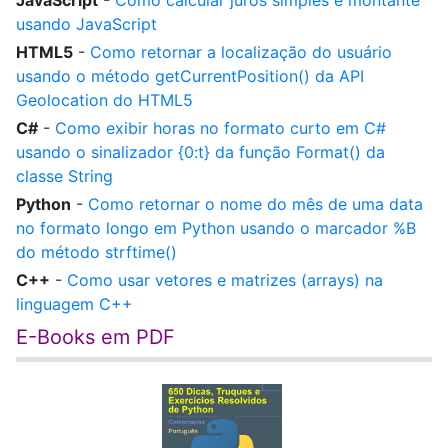
JavaScript
-
Como calcular juros simples e montante
usando JavaScript
HTML5
-
Como retornar a localização do usuário
usando o método getCurrentPosition() da API
Geolocation do HTML5
C#
-
Como exibir horas no formato curto em C#
usando o sinalizador {0:t} da função Format() da
classe String
Python
-
Como retornar o nome do mês de uma data
no formato longo em Python usando o marcador %B
do método strftime()
C++
-
Como usar vetores e matrizes (arrays) na
linguagem C++
E-Books em PDF