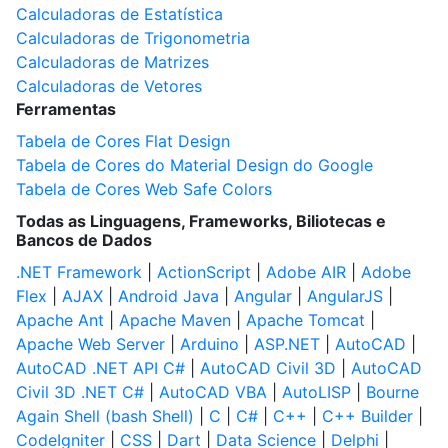
Calculadoras de Estatística
Calculadoras de Trigonometria
Calculadoras de Matrizes
Calculadoras de Vetores
Ferramentas
Tabela de Cores Flat Design
Tabela de Cores do Material Design do Google
Tabela de Cores Web Safe Colors
Todas as Linguagens, Frameworks, Biliotecas e
Bancos de Dados
.NET Framework
|
ActionScript
|
Adobe AIR
|
Adobe
Flex
|
AJAX
|
Android Java
|
Angular
|
AngularJS
|
Apache Ant
|
Apache Maven
|
Apache Tomcat
|
Apache Web Server
|
Arduino
|
ASP.NET
|
AutoCAD
|
AutoCAD .NET API C#
|
AutoCAD Civil 3D
|
AutoCAD
Civil 3D .NET C#
|
AutoCAD VBA
|
AutoLISP
|
Bourne
Again Shell (bash Shell)
|
C
|
C#
|
C++
|
C++ Builder
|
CodeIgniter
|
CSS
|
Dart
|
Data Science
|
Delphi
|