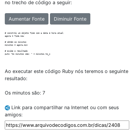
no trecho de código a seguir:
Aumentar Fonte
Diminuir Fonte
# constrói um objeto Time com a data e hora atual

agora = Time.now

# obtém os minutos

minutos = agora.min

# exibe o resultado

Ao executar este código Ruby nós teremos o seguinte
resultado:
Os minutos são: 7
Link para compartilhar na Internet ou com seus
amigos: