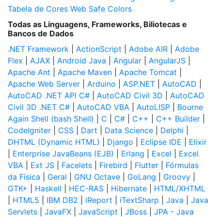
Tabela de Cores Web Safe Colors
Todas as Linguagens, Frameworks, Biliotecas e
Bancos de Dados
.NET Framework
|
ActionScript
|
Adobe AIR
|
Adobe
Flex
|
AJAX
|
Android Java
|
Angular
|
AngularJS
|
Apache Ant
|
Apache Maven
|
Apache Tomcat
|
Apache Web Server
|
Arduino
|
ASP.NET
|
AutoCAD
|
AutoCAD .NET API C#
|
AutoCAD Civil 3D
|
AutoCAD
Civil 3D .NET C#
|
AutoCAD VBA
|
AutoLISP
|
Bourne
Again Shell (bash Shell)
|
C
|
C#
|
C++
|
C++ Builder
|
CodeIgniter
|
CSS
|
Dart
|
Data Science
|
Delphi
|
DHTML (Dynamic HTML)
|
Django
|
Eclipse IDE
|
Elixir
|
Enterprise JavaBeans (EJB)
|
Erlang
|
Excel
|
Excel
VBA
|
Ext JS
|
Facelets
|
Firebird
|
Flutter
|
Fórmulas
da Física
|
Geral
|
GNU Octave
|
GoLang
|
Groovy
|
GTK+
|
Haskell
|
HEC-RAS
|
Hibernate
|
HTML/XHTML
|
HTML5
|
IBM DB2
|
iReport
|
iTextSharp
|
Java
|
Java
Servlets
|
JavaFX
|
JavaScript
|
JBoss
|
JPA - Java