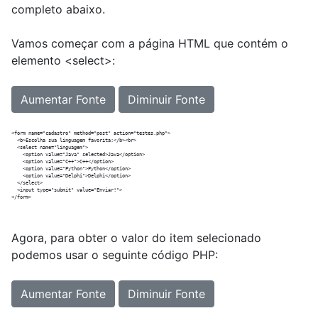
completo abaixo.
Vamos começar com a página HTML que contém o
elemento <select>:
Aumentar Fonte
Diminuir Fonte
<form name="cadastro" method="post" action="testes.php">

  <b>Escolha sua linguagem favorita:</b><br>

  <select name="linguagem">

    <option value="Java" selected>Java</option>

    <option value="C++">C++</option>

    <option value="Python">Python</option>

    <option value="Delphi">Delphi</option>

  </select>

  <input type="submit" value="Enviar!">

Agora, para obter o valor do item selecionado
podemos usar o seguinte código PHP:
Aumentar Fonte
Diminuir Fonte