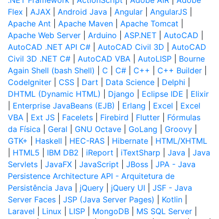
.NET Framework
|
ActionScript
|
Adobe AIR
|
Adobe
Flex
|
AJAX
|
Android Java
|
Angular
|
AngularJS
|
Apache Ant
|
Apache Maven
|
Apache Tomcat
|
Apache Web Server
|
Arduino
|
ASP.NET
|
AutoCAD
|
AutoCAD .NET API C#
|
AutoCAD Civil 3D
|
AutoCAD
Civil 3D .NET C#
|
AutoCAD VBA
|
AutoLISP
|
Bourne
Again Shell (bash Shell)
|
C
|
C#
|
C++
|
C++ Builder
|
CodeIgniter
|
CSS
|
Dart
|
Data Science
|
Delphi
|
DHTML (Dynamic HTML)
|
Django
|
Eclipse IDE
|
Elixir
|
Enterprise JavaBeans (EJB)
|
Erlang
|
Excel
|
Excel
VBA
|
Ext JS
|
Facelets
|
Firebird
|
Flutter
|
Fórmulas
da Física
|
Geral
|
GNU Octave
|
GoLang
|
Groovy
|
GTK+
|
Haskell
|
HEC-RAS
|
Hibernate
|
HTML/XHTML
|
HTML5
|
IBM DB2
|
iReport
|
iTextSharp
|
Java
|
Java
Servlets
|
JavaFX
|
JavaScript
|
JBoss
|
JPA - Java
Persistence Architecture API - Arquitetura de
Persistência Java
|
jQuery
|
jQuery UI
|
JSF - Java
Server Faces
|
JSP (Java Server Pages)
|
Kotlin
|
Laravel
|
Linux
|
LISP
|
MongoDB
|
MS SQL Server
|