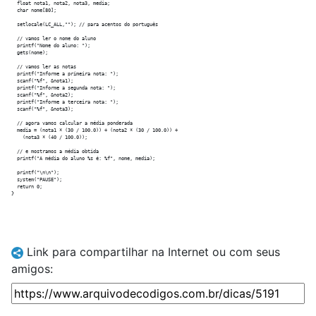
  float nota1, nota2, nota3, media;

  char nome[80];

  setlocale(LC_ALL,""); // para acentos do português

  // vamos ler o nome do aluno

  printf("Nome do aluno: ");

  gets(nome);

  // vamos ler as notas

  printf("Informe a primeira nota: ");

  scanf("%f", &nota1);

  printf("Informe a segunda nota: ");

  scanf("%f", &nota2);

  printf("Informe a terceira nota: ");

  scanf("%f", &nota3);

  // agora vamos calcular a média ponderada

  media = (nota1 * (30 / 100.0)) + (nota2 * (30 / 100.0)) +

    (nota3 * (40 / 100.0)); 

  // e mostramos a média obtida

  printf("A média do aluno %s é: %f", nome, media);

  printf("\n\n");

  system("PAUSE");

  return 0;

Link para compartilhar na Internet ou com seus
amigos: