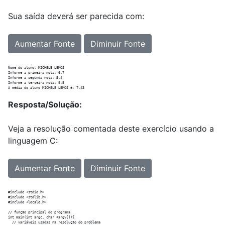
Sua saída deverá ser parecida com:
Aumentar Fonte
Diminuir Fonte
Nome do aluno: MICHELE LEMOS

Informe a primeira nota: 6.7

Informe a segunda nota: 5.4

Informe a terceira nota: 9.5

Resposta/Solução:
Veja a resolução comentada deste exercício usando a
linguagem C:
Aumentar Fonte
Diminuir Fonte
#include <stdio.h>

#include <stdlib.h>

#include <locale.h>

// função principal do programa

int main(int argc, char *argv[]){

  // variáveis usadas na resolução do problema
