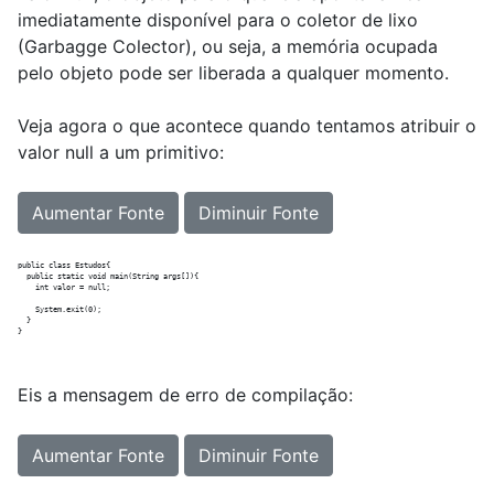
imediatamente disponível para o coletor de lixo
(Garbagge Colector), ou seja, a memória ocupada
pelo objeto pode ser liberada a qualquer momento.
Veja agora o que acontece quando tentamos atribuir o
valor null a um primitivo:
Aumentar Fonte
Diminuir Fonte
public class Estudos{

  public static void main(String args[]){

    int valor = null;     

    System.exit(0);

  }

Eis a mensagem de erro de compilação:
Aumentar Fonte
Diminuir Fonte