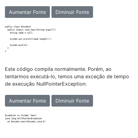
Aumentar Fonte
Diminuir Fonte
public class Estudos{

  public static void main(String args[]){

    String nome = null;  

    System.out.println(nome.length());    

    System.exit(0);

  }

Este código compila normalmente. Porém, ao
tentarmos executá-lo, temos uma exceção de tempo
de execução NullPointerException:
Aumentar Fonte
Diminuir Fonte
Exception in thread "main" 

java.lang.NullPointerException
