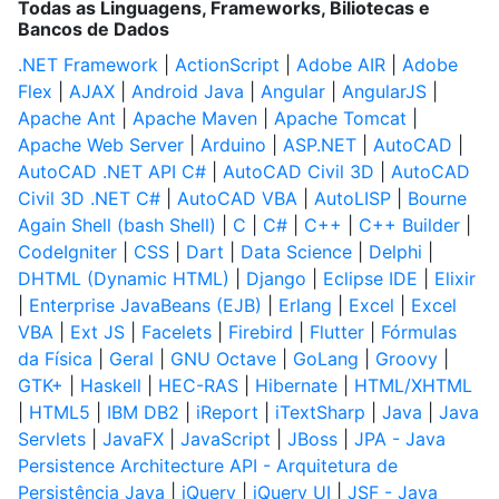
Todas as Linguagens, Frameworks, Biliotecas e
Bancos de Dados
.NET Framework
|
ActionScript
|
Adobe AIR
|
Adobe
Flex
|
AJAX
|
Android Java
|
Angular
|
AngularJS
|
Apache Ant
|
Apache Maven
|
Apache Tomcat
|
Apache Web Server
|
Arduino
|
ASP.NET
|
AutoCAD
|
AutoCAD .NET API C#
|
AutoCAD Civil 3D
|
AutoCAD
Civil 3D .NET C#
|
AutoCAD VBA
|
AutoLISP
|
Bourne
Again Shell (bash Shell)
|
C
|
C#
|
C++
|
C++ Builder
|
CodeIgniter
|
CSS
|
Dart
|
Data Science
|
Delphi
|
DHTML (Dynamic HTML)
|
Django
|
Eclipse IDE
|
Elixir
|
Enterprise JavaBeans (EJB)
|
Erlang
|
Excel
|
Excel
VBA
|
Ext JS
|
Facelets
|
Firebird
|
Flutter
|
Fórmulas
da Física
|
Geral
|
GNU Octave
|
GoLang
|
Groovy
|
GTK+
|
Haskell
|
HEC-RAS
|
Hibernate
|
HTML/XHTML
|
HTML5
|
IBM DB2
|
iReport
|
iTextSharp
|
Java
|
Java
Servlets
|
JavaFX
|
JavaScript
|
JBoss
|
JPA - Java
Persistence Architecture API - Arquitetura de
Persistência Java
|
jQuery
|
jQuery UI
|
JSF - Java