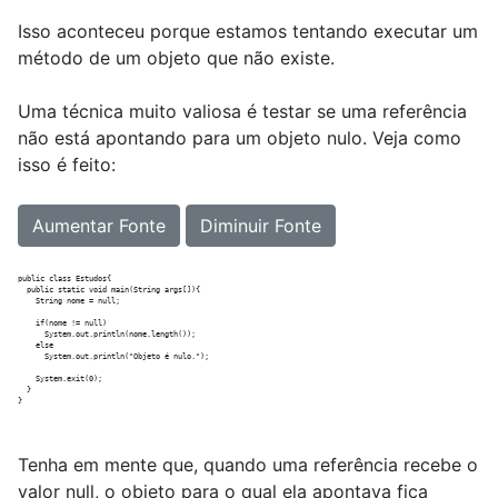
Isso aconteceu porque estamos tentando executar um
método de um objeto que não existe.
Uma técnica muito valiosa é testar se uma referência
não está apontando para um objeto nulo. Veja como
isso é feito:
Aumentar Fonte
Diminuir Fonte
public class Estudos{

  public static void main(String args[]){

    String nome = null;  

    if(nome != null)

      System.out.println(nome.length());    

    else

      System.out.println("Objeto é nulo.");      

    System.exit(0);

  }

Tenha em mente que, quando uma referência recebe o
valor null, o objeto para o qual ela apontava fica