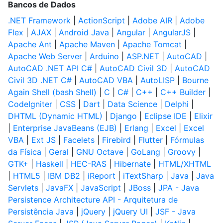
Bancos de Dados
.NET Framework
|
ActionScript
|
Adobe AIR
|
Adobe
Flex
|
AJAX
|
Android Java
|
Angular
|
AngularJS
|
Apache Ant
|
Apache Maven
|
Apache Tomcat
|
Apache Web Server
|
Arduino
|
ASP.NET
|
AutoCAD
|
AutoCAD .NET API C#
|
AutoCAD Civil 3D
|
AutoCAD
Civil 3D .NET C#
|
AutoCAD VBA
|
AutoLISP
|
Bourne
Again Shell (bash Shell)
|
C
|
C#
|
C++
|
C++ Builder
|
CodeIgniter
|
CSS
|
Dart
|
Data Science
|
Delphi
|
DHTML (Dynamic HTML)
|
Django
|
Eclipse IDE
|
Elixir
|
Enterprise JavaBeans (EJB)
|
Erlang
|
Excel
|
Excel
VBA
|
Ext JS
|
Facelets
|
Firebird
|
Flutter
|
Fórmulas
da Física
|
Geral
|
GNU Octave
|
GoLang
|
Groovy
|
GTK+
|
Haskell
|
HEC-RAS
|
Hibernate
|
HTML/XHTML
|
HTML5
|
IBM DB2
|
iReport
|
iTextSharp
|
Java
|
Java
Servlets
|
JavaFX
|
JavaScript
|
JBoss
|
JPA - Java
Persistence Architecture API - Arquitetura de
Persistência Java
|
jQuery
|
jQuery UI
|
JSF - Java