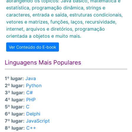
abrangendo os tópicos: Java básico, matemática e
estatística, programação dinâmica, strings e
caracteres, entrada e saída, estruturas condicionais,
vetores e matrizes, funções, laços, recursividade,
internet, arquivos e diretórios, programação
orientada a objetos e muito mais.
Ver Conteúdo do E-book
Linguagens Mais Populares
1º lugar:
Java
2º lugar:
Python
3º lugar:
C#
4º lugar:
PHP
5º lugar:
C
6º lugar:
Delphi
7º lugar:
JavaScript
8º lugar:
C++