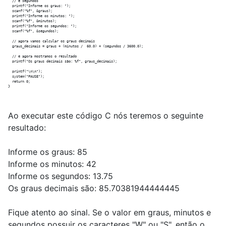
  // e segundos

  printf("Informe os graus: ");

  scanf("%f", &graus);

  printf("Informe os minutos: ");

  scanf("%f", &minutos);

  printf("Informe os segundos: ");

  scanf("%f", &segundos);

  // agora vamos calcular os graus decimais

  graus_decimais = graus + (minutos /  60.0) + (segundos / 3600.0);

  // e agora mostramos o resultado

  printf("Os graus decimais são: %f", graus_decimais);

  printf("\n\n");

  system("PAUSE");

  return 0;

Ao executar este código C nós teremos o seguinte
resultado:
Informe os graus: 85
Informe os minutos: 42
Informe os segundos: 13.75
Os graus decimais são: 85.70381944444445
Fique atento ao sinal. Se o valor em graus, minutos e
segundos possuir os caracteres "W" ou "S", então o