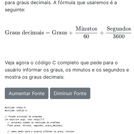
para graus decimais. A fórmula que usaremos é a
seguinte:
Graus decimais
=
Graus
+
Minutos
60
+
Segundos
3600
Veja agora o código C completo que pede para o
usuário informar os graus, os minutos e os segundos e
mostra os graus decimais:
Aumentar Fonte
Diminuir Fonte
#include <stdio.h>

#include <stdlib.h>

// função principal do programa

int main(int argc, char *argv[]){

  // variáveis usadas na resolução do problema

  float graus, minutos, segundos, graus_decimais;

  // vamos pedir para o usuário informar os graus, minutos
