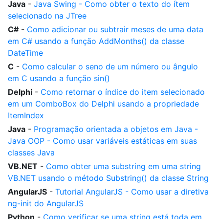
Java
-
Java Swing - Como obter o texto do ítem
selecionado na JTree
C#
-
Como adicionar ou subtrair meses de uma data
em C# usando a função AddMonths() da classe
DateTime
C
-
Como calcular o seno de um número ou ângulo
em C usando a função sin()
Delphi
-
Como retornar o índice do item selecionado
em um ComboBox do Delphi usando a propriedade
ItemIndex
Java
-
Programação orientada a objetos em Java -
Java OOP - Como usar variáveis estáticas em suas
classes Java
VB.NET
-
Como obter uma substring em uma string
VB.NET usando o método Substring() da classe String
AngularJS
-
Tutorial AngularJS - Como usar a diretiva
ng-init do AngularJS
Python
-
Como verificar se uma string está toda em