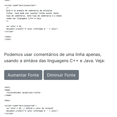
<body>

<script type="text/javascript">

  /*

  Este é um exemplo de comentário de múltiplas

  linhas. Você pode usar quantas linhas quiser neste

  tipo de comentário. Este tipo de comentário é o mesmo

  usado nas linguagens C/C++ e Java.

  */

  var valor = 15;

  document.writeln("O valor informado é: " + valor);

</script>

</body>

Podemos usar comentários de uma linha apenas,
usando a sintáxe das linguagens C++ e Java. Veja:
Aumentar Fonte
Diminuir Fonte
<html>

<head>

  <title>Estudos JavaScript</title>

</head>

<body>

<script type="text/javascript">

  var valor = 30; // Define o valor da variável

  document.writeln("O valor informado é: " + valor);

</script>
