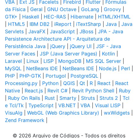
VBA
|
Ext JS
|
Facelets
|
Firebird
|
Flutter
|
Fórmulas
da Física
|
Geral
|
GNU Octave
|
GoLang
|
Groovy
|
GTK+
|
Haskell
|
HEC-RAS
|
Hibernate
|
HTML/XHTML
|
HTML5
|
IBM DB2
|
iReport
|
iTextSharp
|
Java
|
Java
Servlets
|
JavaFX
|
JavaScript
|
JBoss
|
JPA - Java
Persistence Architecture API - Arquitetura de
Persistência Java
|
jQuery
|
jQuery UI
|
JSF - Java
Server Faces
|
JSP (Java Server Pages)
|
Kotlin
|
Laravel
|
Linux
|
LISP
|
MongoDB
|
MS SQL Server
|
MySQL
|
NetBeans IDE
|
NetBeans IDE
|
Node.js
|
Perl
|
PHP
|
PHP-GTK
|
Portugol
|
PostgreSQL
|
Processing.py
|
Python
|
QGIS
|
Qt
|
R
|
React
|
React
Native
|
React.js
|
Revit C#
|
Revit Python Shell
|
Ruby
|
Ruby On Rails
|
Rust
|
Smarty
|
Struts
|
Struts 2
|
Tcl
e Tcl/Tk
|
TypeScript
|
VB.NET
|
VBA
|
Visual LISP
|
VisuAlg
|
WebGL (Web Graphics Library)
|
wxWidgets
|
Zend Framework
|
© 2026 Arquivo de Códigos - Todos os direitos