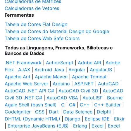
Calculadoras de Matrizes
Calculadoras de Vetores
Ferramentas
Tabela de Cores Flat Design
Tabela de Cores do Material Design do Google
Tabela de Cores Web Safe Colors
Todas as Linguagens, Frameworks, Biliotecas e
Bancos de Dados
.NET Framework
|
ActionScript
|
Adobe AIR
|
Adobe
Flex
|
AJAX
|
Android Java
|
Angular
|
AngularJS
|
Apache Ant
|
Apache Maven
|
Apache Tomcat
|
Apache Web Server
|
Arduino
|
ASP.NET
|
AutoCAD
|
AutoCAD .NET API C#
|
AutoCAD Civil 3D
|
AutoCAD
Civil 3D .NET C#
|
AutoCAD VBA
|
AutoLISP
|
Bourne
Again Shell (bash Shell)
|
C
|
C#
|
C++
|
C++ Builder
|
CodeIgniter
|
CSS
|
Dart
|
Data Science
|
Delphi
|
DHTML (Dynamic HTML)
|
Django
|
Eclipse IDE
|
Elixir
|
Enterprise JavaBeans (EJB)
|
Erlang
|
Excel
|
Excel