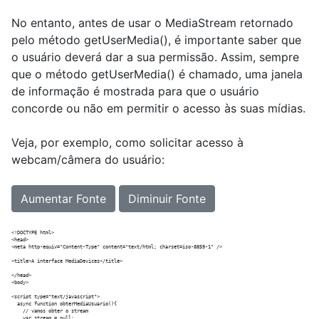
No entanto, antes de usar o MediaStream retornado
pelo método getUserMedia(), é importante saber que
o usuário deverá dar a sua permissão. Assim, sempre
que o método getUserMedia() é chamado, uma janela
de informação é mostrada para que o usuário
concorde ou não em permitir o acesso às suas mídias.
Veja, por exemplo, como solicitar acesso à
webcam/câmera do usuário:
Aumentar Fonte
Diminuir Fonte
<!DOCTYPE html>

<head>

<meta http-equiv="Content-Type" content="text/html; charset=iso-8859-1" />

<title>A interface MediaDevices</title>

</head>

<body>

<script type="text/javascript">

  async function obterMediaUsuario(){

    // vamos obter o stream

    var stream = null;
