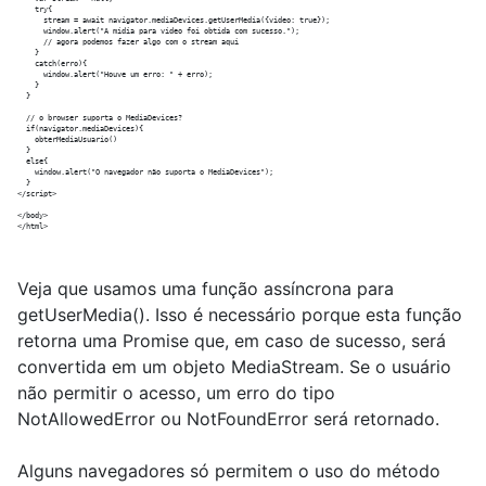
    try{

      stream = await navigator.mediaDevices.getUserMedia({video: true});

      window.alert("A mídia para vídeo foi obtida com sucesso.");

      // agora podemos fazer algo com o stream aqui

    }

    catch(erro){

      window.alert("Houve um erro: " + erro);

    }  

  }

  // o browser suporta o MediaDevices?

  if(navigator.mediaDevices){

    obterMediaUsuario()

  }

  else{

    window.alert("O navegador não suporta o MediaDevices");  

  }

</script> 

</body>

Veja que usamos uma função assíncrona para
getUserMedia(). Isso é necessário porque esta função
retorna uma Promise que, em caso de sucesso, será
convertida em um objeto MediaStream. Se o usuário
não permitir o acesso, um erro do tipo
NotAllowedError ou NotFoundError será retornado.
Alguns navegadores só permitem o uso do método