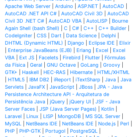
Apache Web Server
|
Arduino
|
ASP.NET
|
AutoCAD
|
AutoCAD .NET API C#
|
AutoCAD Civil 3D
|
AutoCAD
Civil 3D .NET C#
|
AutoCAD VBA
|
AutoLISP
|
Bourne
Again Shell (bash Shell)
|
C
|
C#
|
C++
|
C++ Builder
|
CodeIgniter
|
CSS
|
Dart
|
Data Science
|
Delphi
|
DHTML (Dynamic HTML)
|
Django
|
Eclipse IDE
|
Elixir
|
Enterprise JavaBeans (EJB)
|
Erlang
|
Excel
|
Excel
VBA
|
Ext JS
|
Facelets
|
Firebird
|
Flutter
|
Fórmulas
da Física
|
Geral
|
GNU Octave
|
GoLang
|
Groovy
|
GTK+
|
Haskell
|
HEC-RAS
|
Hibernate
|
HTML/XHTML
|
HTML5
|
IBM DB2
|
iReport
|
iTextSharp
|
Java
|
Java
Servlets
|
JavaFX
|
JavaScript
|
JBoss
|
JPA - Java
Persistence Architecture API - Arquitetura de
Persistência Java
|
jQuery
|
jQuery UI
|
JSF - Java
Server Faces
|
JSP (Java Server Pages)
|
Kotlin
|
Laravel
|
Linux
|
LISP
|
MongoDB
|
MS SQL Server
|
MySQL
|
NetBeans IDE
|
NetBeans IDE
|
Node.js
|
Perl
|
PHP
|
PHP-GTK
|
Portugol
|
PostgreSQL
|