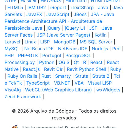
GTK+
|
Haskell
|
HEC-RAS
|
Hibernate
|
HTML/XHTML
|
HTML5
|
IBM DB2
|
iReport
|
iTextSharp
|
Java
|
Java
Servlets
|
JavaFX
|
JavaScript
|
JBoss
|
JPA - Java
Persistence Architecture API - Arquitetura de
Persistência Java
|
jQuery
|
jQuery UI
|
JSF - Java
Server Faces
|
JSP (Java Server Pages)
|
Kotlin
|
Laravel
|
Linux
|
LISP
|
MongoDB
|
MS SQL Server
|
MySQL
|
NetBeans IDE
|
NetBeans IDE
|
Node.js
|
Perl
|
PHP
|
PHP-GTK
|
Portugol
|
PostgreSQL
|
Processing.py
|
Python
|
QGIS
|
Qt
|
R
|
React
|
React
Native
|
React.js
|
Revit C#
|
Revit Python Shell
|
Ruby
|
Ruby On Rails
|
Rust
|
Smarty
|
Struts
|
Struts 2
|
Tcl
e Tcl/Tk
|
TypeScript
|
VB.NET
|
VBA
|
Visual LISP
|
VisuAlg
|
WebGL (Web Graphics Library)
|
wxWidgets
|
Zend Framework
|
© 2026 Arquivo de Códigos - Todos os direitos
reservados
Neste momento há
9
usuários muito felizes