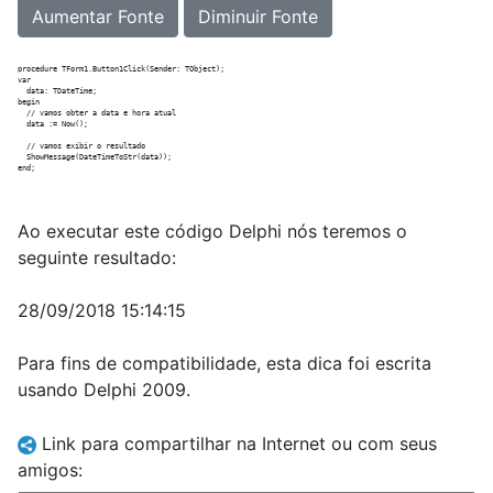
Aumentar Fonte
Diminuir Fonte
procedure TForm1.Button1Click(Sender: TObject);

var

  data: TDateTime;

begin

  // vamos obter a data e hora atual

  data := Now();

  // vamos exibir o resultado

  ShowMessage(DateTimeToStr(data));

Ao executar este código Delphi nós teremos o
seguinte resultado:
28/09/2018 15:14:15
Para fins de compatibilidade, esta dica foi escrita
usando Delphi 2009.
Link para compartilhar na Internet ou com seus
amigos: