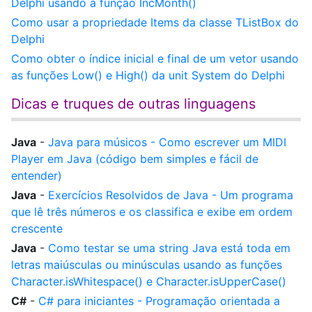
Delphi usando a função IncMonth()
Como usar a propriedade Items da classe TListBox do
Delphi
Como obter o índice inicial e final de um vetor usando
as funções Low() e High() da unit System do Delphi
Dicas e truques de outras linguagens
Java
-
Java para músicos - Como escrever um MIDI
Player em Java (código bem simples e fácil de
entender)
Java
-
Exercícios Resolvidos de Java - Um programa
que lê três números e os classifica e exibe em ordem
crescente
Java
-
Como testar se uma string Java está toda em
letras maiúsculas ou minúsculas usando as funções
Character.isWhitespace() e Character.isUpperCase()
C#
-
C# para iniciantes - Programação orientada a