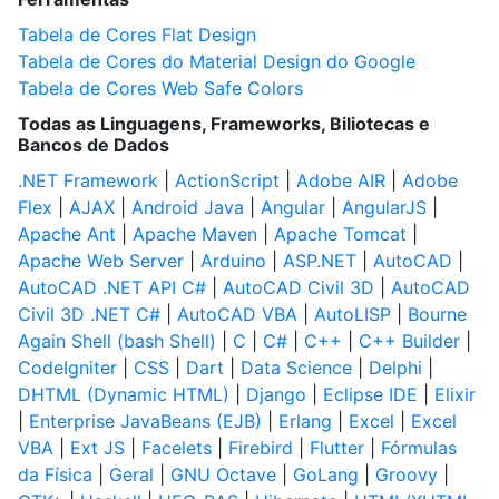
Tabela de Cores Flat Design
Tabela de Cores do Material Design do Google
Tabela de Cores Web Safe Colors
Todas as Linguagens, Frameworks, Biliotecas e
Bancos de Dados
.NET Framework
|
ActionScript
|
Adobe AIR
|
Adobe
Flex
|
AJAX
|
Android Java
|
Angular
|
AngularJS
|
Apache Ant
|
Apache Maven
|
Apache Tomcat
|
Apache Web Server
|
Arduino
|
ASP.NET
|
AutoCAD
|
AutoCAD .NET API C#
|
AutoCAD Civil 3D
|
AutoCAD
Civil 3D .NET C#
|
AutoCAD VBA
|
AutoLISP
|
Bourne
Again Shell (bash Shell)
|
C
|
C#
|
C++
|
C++ Builder
|
CodeIgniter
|
CSS
|
Dart
|
Data Science
|
Delphi
|
DHTML (Dynamic HTML)
|
Django
|
Eclipse IDE
|
Elixir
|
Enterprise JavaBeans (EJB)
|
Erlang
|
Excel
|
Excel
VBA
|
Ext JS
|
Facelets
|
Firebird
|
Flutter
|
Fórmulas
da Física
|
Geral
|
GNU Octave
|
GoLang
|
Groovy
|