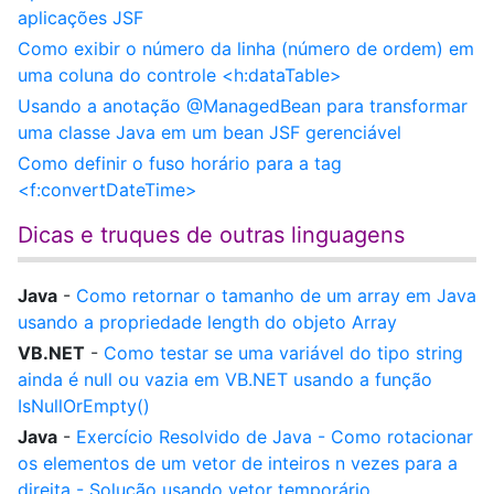
aplicações JSF
Como exibir o número da linha (número de ordem) em
uma coluna do controle <h:dataTable>
Usando a anotação @ManagedBean para transformar
uma classe Java em um bean JSF gerenciável
Como definir o fuso horário para a tag
<f:convertDateTime>
Dicas e truques de outras linguagens
Java
-
Como retornar o tamanho de um array em Java
usando a propriedade length do objeto Array
VB.NET
-
Como testar se uma variável do tipo string
ainda é null ou vazia em VB.NET usando a função
IsNullOrEmpty()
Java
-
Exercício Resolvido de Java - Como rotacionar
os elementos de um vetor de inteiros n vezes para a
direita - Solução usando vetor temporário