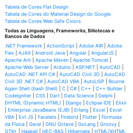
Tabela de Cores Flat Design
Tabela de Cores do Material Design do Google
Tabela de Cores Web Safe Colors
Todas as Linguagens, Frameworks, Biliotecas e
Bancos de Dados
.NET Framework
|
ActionScript
|
Adobe AIR
|
Adobe
Flex
|
AJAX
|
Android Java
|
Angular
|
AngularJS
|
Apache Ant
|
Apache Maven
|
Apache Tomcat
|
Apache Web Server
|
Arduino
|
ASP.NET
|
AutoCAD
|
AutoCAD .NET API C#
|
AutoCAD Civil 3D
|
AutoCAD
Civil 3D .NET C#
|
AutoCAD VBA
|
AutoLISP
|
Bourne
Again Shell (bash Shell)
|
C
|
C#
|
C++
|
C++ Builder
|
CodeIgniter
|
CSS
|
Dart
|
Data Science
|
Delphi
|
DHTML (Dynamic HTML)
|
Django
|
Eclipse IDE
|
Elixir
|
Enterprise JavaBeans (EJB)
|
Erlang
|
Excel
|
Excel
VBA
|
Ext JS
|
Facelets
|
Firebird
|
Flutter
|
Fórmulas
da Física
|
Geral
|
GNU Octave
|
GoLang
|
Groovy
|
GTK+
|
Haskell
|
HEC-RAS
|
Hibernate
|
HTML/XHTML