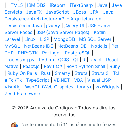
|
HTML5
|
IBM DB2
|
iReport
|
iTextSharp
|
Java
|
Java
Servlets
|
JavaFX
|
JavaScript
|
JBoss
|
JPA - Java
Persistence Architecture API - Arquitetura de
Persistência Java
|
jQuery
|
jQuery UI
|
JSF - Java
Server Faces
|
JSP (Java Server Pages)
|
Kotlin
|
Laravel
|
Linux
|
LISP
|
MongoDB
|
MS SQL Server
|
MySQL
|
NetBeans IDE
|
NetBeans IDE
|
Node.js
|
Perl
|
PHP
|
PHP-GTK
|
Portugol
|
PostgreSQL
|
Processing.py
|
Python
|
QGIS
|
Qt
|
R
|
React
|
React
Native
|
React.js
|
Revit C#
|
Revit Python Shell
|
Ruby
|
Ruby On Rails
|
Rust
|
Smarty
|
Struts
|
Struts 2
|
Tcl
e Tcl/Tk
|
TypeScript
|
VB.NET
|
VBA
|
Visual LISP
|
VisuAlg
|
WebGL (Web Graphics Library)
|
wxWidgets
|
Zend Framework
|
© 2026 Arquivo de Códigos - Todos os direitos
reservados
Neste momento há
11
usuários muito felizes