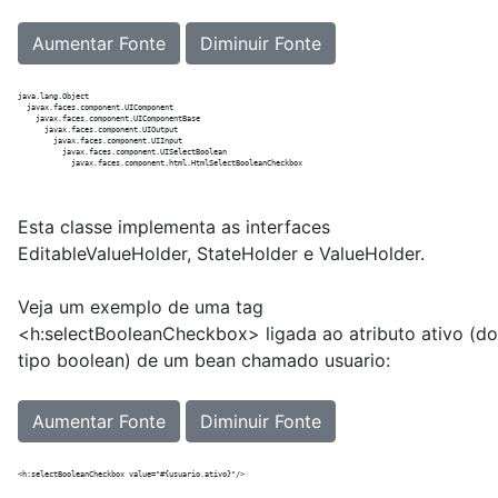
Aumentar Fonte
Diminuir Fonte
java.lang.Object

  javax.faces.component.UIComponent

    javax.faces.component.UIComponentBase

      javax.faces.component.UIOutput

        javax.faces.component.UIInput

          javax.faces.component.UISelectBoolean

Esta classe implementa as interfaces
EditableValueHolder, StateHolder e ValueHolder.
Veja um exemplo de uma tag
<h:selectBooleanCheckbox> ligada ao atributo ativo (do
tipo boolean) de um bean chamado usuario:
Aumentar Fonte
Diminuir Fonte