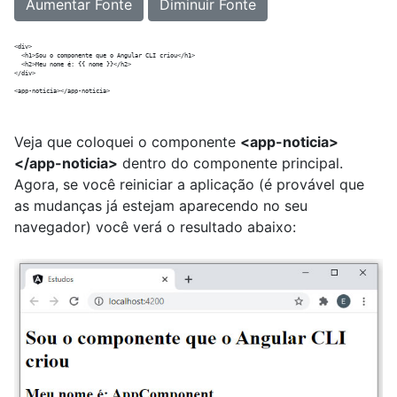
Aumentar Fonte
Diminuir Fonte
<div>

  <h1>Sou o componente que o Angular CLI criou</h1>

  <h2>Meu nome é: {{ nome }}</h2>

</div>

Veja que coloquei o componente
<app-noticia>
</app-noticia>
dentro do componente principal.
Agora, se você reiniciar a aplicação (é provável que
as mudanças já estejam aparecendo no seu
navegador) você verá o resultado abaixo: