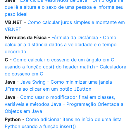
Java
-
Exercícios Resolvidos de Java - Um programa
que lê a altura e o sexo de uma pessoa e informa seu
peso ideal
VB.NET
-
Como calcular juros simples e montante em
VB.NET
Fórmulas da Física
-
Fórmula da Distância - Como
calcular a distância dados a velocidade e o tempo
decorrido
C
-
Como calcular o cosseno de um ângulo em C
usando a função cos() do header math.h - Calculadora
de cosseno em C
Java
-
Java Swing - Como minimizar uma janela
JFrame ao clicar em um botão JButton
Java
-
Como usar o modificador final em classes,
variáveis e métodos Java - Programação Orientada a
Objetos em Java
Python
-
Como adicionar itens no início de uma lista
Python usando a função insert()