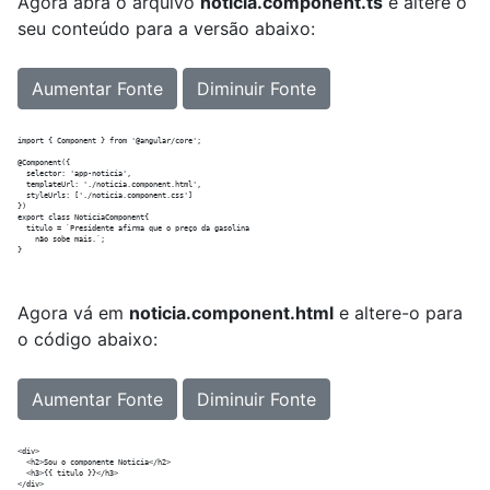
Agora abra o arquivo
noticia.component.ts
e altere o
seu conteúdo para a versão abaixo:
Aumentar Fonte
Diminuir Fonte
import { Component } from '@angular/core';

@Component({

  selector: 'app-noticia',

  templateUrl: './noticia.component.html',

  styleUrls: ['./noticia.component.css']

})

export class NoticiaComponent{

  titulo = `Presidente afirma que o preço da gasolina 

    não sobe mais.`;

Agora vá em
noticia.component.html
e altere-o para
o código abaixo:
Aumentar Fonte
Diminuir Fonte
<div>

  <h2>Sou o componente Noticia</h2>

  <h3>{{ titulo }}</h3>
