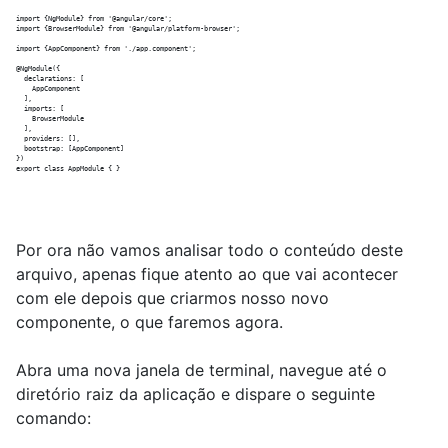
import {NgModule} from '@angular/core';

import {BrowserModule} from '@angular/platform-browser';

import {AppComponent} from './app.component';

@NgModule({

  declarations: [

    AppComponent

  ],

  imports: [

    BrowserModule

  ],

  providers: [],

  bootstrap: [AppComponent]

})

Por ora não vamos analisar todo o conteúdo deste
arquivo, apenas fique atento ao que vai acontecer
com ele depois que criarmos nosso novo
componente, o que faremos agora.
Abra uma nova janela de terminal, navegue até o
diretório raiz da aplicação e dispare o seguinte
comando: