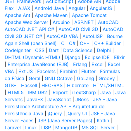
.NET Framework
|
ActionScript
|
Adobe AIR
|
Adobe
Flex
|
AJAX
|
Android Java
|
Angular
|
AngularJS
|
Apache Ant
|
Apache Maven
|
Apache Tomcat
|
Apache Web Server
|
Arduino
|
ASP.NET
|
AutoCAD
|
AutoCAD .NET API C#
|
AutoCAD Civil 3D
|
AutoCAD
Civil 3D .NET C#
|
AutoCAD VBA
|
AutoLISP
|
Bourne
Again Shell (bash Shell)
|
C
|
C#
|
C++
|
C++ Builder
|
CodeIgniter
|
CSS
|
Dart
|
Data Science
|
Delphi
|
DHTML (Dynamic HTML)
|
Django
|
Eclipse IDE
|
Elixir
|
Enterprise JavaBeans (EJB)
|
Erlang
|
Excel
|
Excel
VBA
|
Ext JS
|
Facelets
|
Firebird
|
Flutter
|
Fórmulas
da Física
|
Geral
|
GNU Octave
|
GoLang
|
Groovy
|
GTK+
|
Haskell
|
HEC-RAS
|
Hibernate
|
HTML/XHTML
|
HTML5
|
IBM DB2
|
iReport
|
iTextSharp
|
Java
|
Java
Servlets
|
JavaFX
|
JavaScript
|
JBoss
|
JPA - Java
Persistence Architecture API - Arquitetura de
Persistência Java
|
jQuery
|
jQuery UI
|
JSF - Java
Server Faces
|
JSP (Java Server Pages)
|
Kotlin
|
Laravel
|
Linux
|
LISP
|
MongoDB
|
MS SQL Server
|