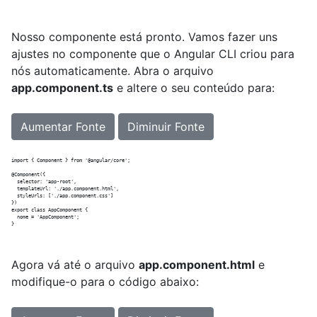
Nosso componente está pronto. Vamos fazer uns
ajustes no componente que o Angular CLI criou para
nós automaticamente. Abra o arquivo
app.component.ts
e altere o seu conteúdo para:
Aumentar Fonte
Diminuir Fonte
import { Component } from '@angular/core';

@Component({

  selector: 'app-root',

  templateUrl: './app.component.html',

  styleUrls: ['./app.component.css']

})

export class AppComponent {

  nome = 'AppComponent';

Agora vá até o arquivo
app.component.html
e
modifique-o para o código abaixo: