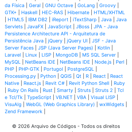
da Física
|
Geral
|
GNU Octave
|
GoLang
|
Groovy
|
GTK+
|
Haskell
|
HEC-RAS
|
Hibernate
|
HTML/XHTML
|
HTML5
|
IBM DB2
|
iReport
|
iTextSharp
|
Java
|
Java
Servlets
|
JavaFX
|
JavaScript
|
JBoss
|
JPA - Java
Persistence Architecture API - Arquitetura de
Persistência Java
|
jQuery
|
jQuery UI
|
JSF - Java
Server Faces
|
JSP (Java Server Pages)
|
Kotlin
|
Laravel
|
Linux
|
LISP
|
MongoDB
|
MS SQL Server
|
MySQL
|
NetBeans IDE
|
NetBeans IDE
|
Node.js
|
Perl
|
PHP
|
PHP-GTK
|
Portugol
|
PostgreSQL
|
Processing.py
|
Python
|
QGIS
|
Qt
|
R
|
React
|
React
Native
|
React.js
|
Revit C#
|
Revit Python Shell
|
Ruby
|
Ruby On Rails
|
Rust
|
Smarty
|
Struts
|
Struts 2
|
Tcl
e Tcl/Tk
|
TypeScript
|
VB.NET
|
VBA
|
Visual LISP
|
VisuAlg
|
WebGL (Web Graphics Library)
|
wxWidgets
|
Zend Framework
|
© 2026 Arquivo de Códigos - Todos os direitos