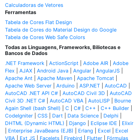
Calculadoras de Vetores
Ferramentas
Tabela de Cores Flat Design
Tabela de Cores do Material Design do Google
Tabela de Cores Web Safe Colors
Todas as Linguagens, Frameworks, Biliotecas e
Bancos de Dados
.NET Framework
|
ActionScript
|
Adobe AIR
|
Adobe
Flex
|
AJAX
|
Android Java
|
Angular
|
AngularJS
|
Apache Ant
|
Apache Maven
|
Apache Tomcat
|
Apache Web Server
|
Arduino
|
ASP.NET
|
AutoCAD
|
AutoCAD .NET API C#
|
AutoCAD Civil 3D
|
AutoCAD
Civil 3D .NET C#
|
AutoCAD VBA
|
AutoLISP
|
Bourne
Again Shell (bash Shell)
|
C
|
C#
|
C++
|
C++ Builder
|
CodeIgniter
|
CSS
|
Dart
|
Data Science
|
Delphi
|
DHTML (Dynamic HTML)
|
Django
|
Eclipse IDE
|
Elixir
|
Enterprise JavaBeans (EJB)
|
Erlang
|
Excel
|
Excel
VBA
|
Ext JS
|
Facelets
|
Firebird
|
Flutter
|
Fórmulas