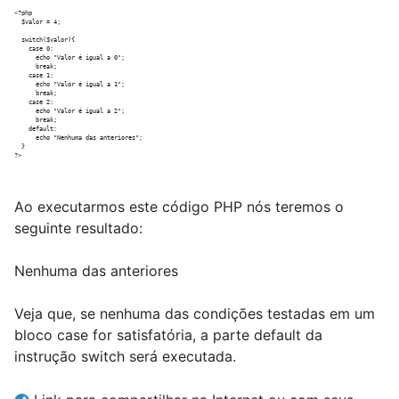
<?php

  $valor = 4;

  switch($valor){

    case 0:

      echo "Valor é igual a 0";

      break;

    case 1:

      echo "Valor é igual a 1";

      break;

    case 2:

      echo "Valor é igual a 2";

      break;

    default:

      echo "Nenhuma das anteriores";

  }

Ao executarmos este código PHP nós teremos o
seguinte resultado:
Nenhuma das anteriores
Veja que, se nenhuma das condições testadas em um
bloco case for satisfatória, a parte default da
instrução switch será executada.