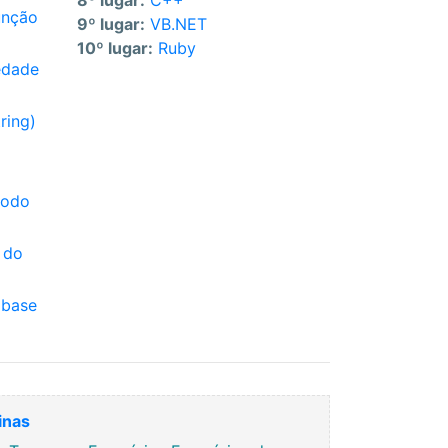
8º lugar:
C++
unção
9º lugar:
VB.NET
10º lugar:
Ruby
edade
ring)
todo
 do
 base
inas