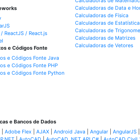
Calculadoras de Matemáti
Calculadoras de Data e Ho
eworks
Calculadoras de Física
y
Calculadoras de Estatística
arJS
Calculadoras de Trigonome
 / ReactJS / React.js
Calculadoras de Matrizes
el
Calculadoras de Vetores
tos e Códigos Fonte
tos e Códigos Fonte Java
tos e Códigos Fonte PHP
tos e Códigos Fonte Python
ecas e Bancos de Dados
|
Adobe Flex
|
AJAX
|
Android Java
|
Angular
|
AngularJS
P.NET
|
AutoCAD
|
AutoCAD .NET API C#
|
AutoCAD Civil