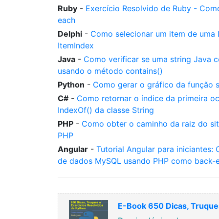
Ruby
-
Exercício Resolvido de Ruby - Com
each
Delphi
-
Como selecionar um item de uma 
ItemIndex
Java
-
Como verificar se uma string Java 
usando o método contains()
Python
-
Como gerar o gráfico da função s
C#
-
Como retornar o índice da primeira 
IndexOf() da classe String
PHP
-
Como obter o caminho da raiz do s
PHP
Angular
-
Tutorial Angular para iniciante
de dados MySQL usando PHP como back-en
E-Book 650 Dicas, Truques