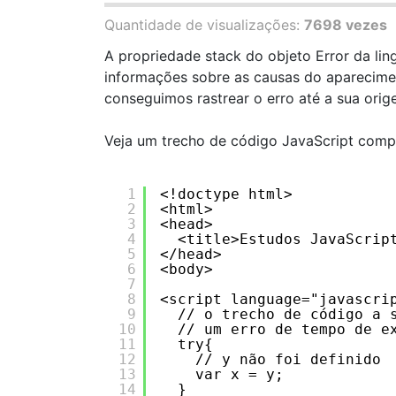
Quantidade de visualizações:
7698 vezes
A propriedade stack do objeto Error da l
informações sobre as causas do aparecim
conseguimos rastrear o erro até a sua orig
Veja um trecho de código JavaScript comp
1
<!doctype html>
2
<html>
3
<head>
4
<title>Estudos JavaScrip
5
</head>
6
<body>
7
8
<script language="javascri
9
// o trecho de código a 
10
// um erro de tempo de e
11
try{
12
// y não foi definido
13
var x = y;
14
}