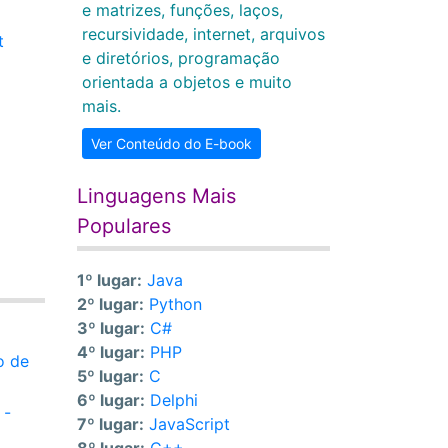
e matrizes, funções, laços,
recursividade, internet, arquivos
t
e diretórios, programação
orientada a objetos e muito
mais.
Ver Conteúdo do E-book
Linguagens Mais
Populares
1º lugar:
Java
2º lugar:
Python
3º lugar:
C#
4º lugar:
PHP
o de
5º lugar:
C
6º lugar:
Delphi
 -
7º lugar:
JavaScript