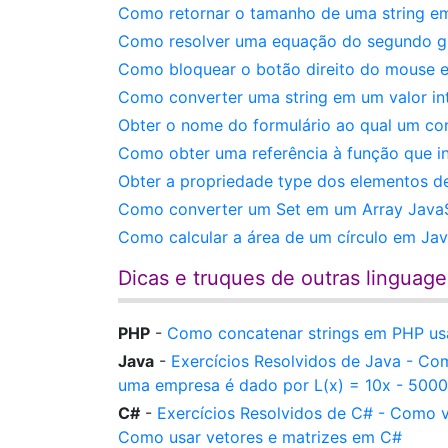
Como retornar o tamanho de uma string em
Como resolver uma equação do segundo gr
Como bloquear o botão direito do mouse 
Como converter uma string em um valor int
Obter o nome do formulário ao qual um co
Como obter uma referência à função que i
Obter a propriedade type dos elementos d
Como converter um Set em um Array JavaSc
Como calcular a área de um círculo em Jav
Dicas e truques de outras linguag
PHP
-
Como concatenar strings em PHP usa
Java
-
Exercícios Resolvidos de Java - Co
uma empresa é dado por L(x) = 10x - 5000
C#
-
Exercícios Resolvidos de C# - Como v
Como usar vetores e matrizes em C#