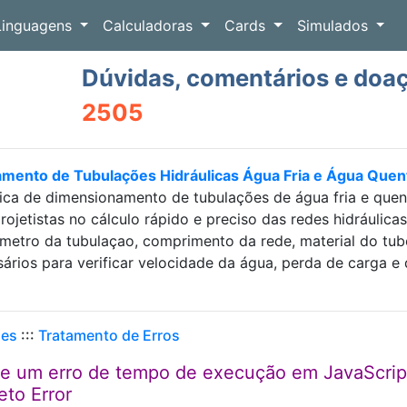
Linguagens
Calculadoras
Cards
Simulados
Dúvidas, comentários e doa
2505
amento de Tubulações Hidráulicas Água Fria e Água Que
ica de dimensionamento de tubulações de água fria e que
projetistas no cálculo rápido e preciso das redes hidráulic
etro da tubulaçao, comprimento da rede, material do tubo e
sários para verificar velocidade da água, perda de carga
ues
:::
Tratamento de Erros
 de um erro de tempo de execução em JavaScrip
eto Error