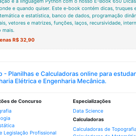
ção e a linguagem Python com o nosso E-Book 650 Dicas, 
onde e quando quiser. Este e-book contém dicas, truques 
temática e estatística, banco de dados, programação dinâmi
ais, vetores e matrizes, funções, laços, recursividade, inte
o mais.
enas R$ 32,90
b - Planilhas e Calculadoras online para estuda
haria Elétrica e Engenharia Mecânica.
tões de Concurso
Especializações
rafia
Data Science
logia
Calculadoras
stática
Calculadoras de Topografi
e Legislação Profissional