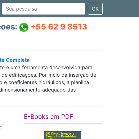
OK
çoes:
+55 62 9 8513
nte Completa
nte é uma ferramenta desenvolvida para
as de edificaçoes. Por meio da inserçao de
 coeficientes hidráulicos, a planilha
 e dimensionamento adequado das
E-Books em PDF
t