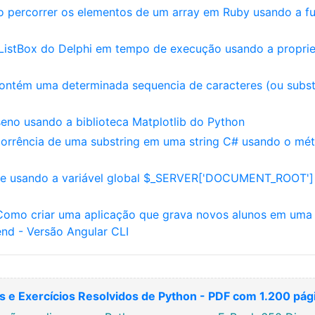
o percorrer os elementos de um array em Ruby usando a f
ListBox do Delphi em tempo de execução usando a propri
contém uma determinada sequencia de caracteres (ou subst
eno usando a biblioteca Matplotlib do Python
ocorrência de uma substring em uma string C# usando o mé
ite usando a variável global $_SERVER['DOCUMENT_ROOT']
s: Como criar uma aplicação que grava novos alunos em uma
d - Versão Angular CLI
 e Exercícios Resolvidos de Python - PDF com 1.200 pág