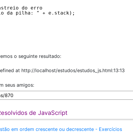
astreio do erro
io da pilha: " + e.stack);
remos o seguinte resultado:
defined at http://localhost/estudos/estudos_js.html:13:13
om seus amigos:
Resolvidos de JavaScript
s estão em ordem crescente ou decrescente - Exercícios