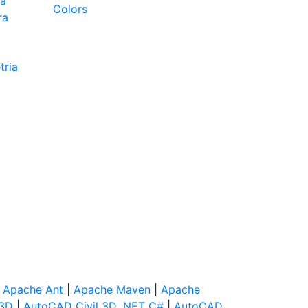
ca
Colors
ra
tria
|
Apache Ant
|
Apache Maven
|
Apache
 3D
|
AutoCAD Civil 3D .NET C#
|
AutoCAD