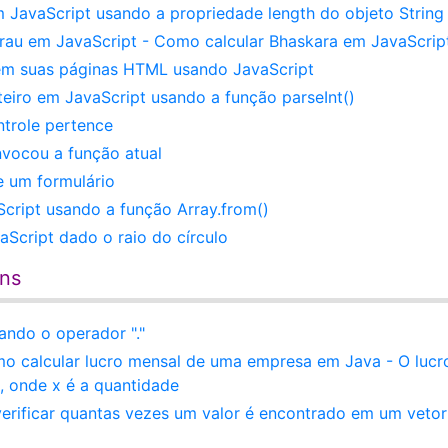
 JavaScript usando a propriedade length do objeto String
au em JavaScript - Como calcular Bhaskara em JavaScrip
em suas páginas HTML usando JavaScript
eiro em JavaScript usando a função parseInt()
ntrole pertence
nvocou a função atual
e um formulário
ript usando a função Array.from()
aScript dado o raio do círculo
ens
ndo o operador "."
mo calcular lucro mensal de uma empresa em Java - O lucr
, onde x é a quantidade
erificar quantas vezes um valor é encontrado em um vetor