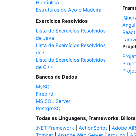
Hidráulica
Fram
Estruturas de Aço e Madeira
jQuer
Exercícios Resolvidos
Angul
Lista de Exercícios Resolvidos
React
de Java
Larav
Lista de Exercícios Resolvidos
Proje
de C
Proje
Lista de Exercícios Resolvidos
Proje
de C++
Proje
Bancos de Dados
MySQL
Firebird
MS SQL Server
PostgreSQL
Todas as Linguagens, Frameworks, Biliot
.NET Framework
|
ActionScript
|
Adobe AIR
Tomcat
|
Apache Web Server
|
Arduino
|
AS