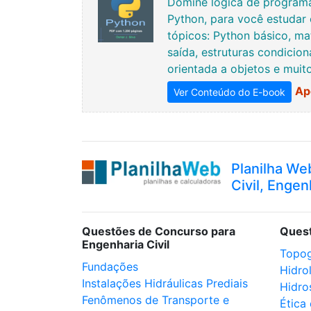
Domine lógica de programa
Python, para você estudar 
tópicos: Python básico, ma
saída, estruturas condicion
orientada a objetos e muit
Ap
Ver Conteúdo do E-book
Planilha We
Civil, Engen
Questões de Concurso para
Ques
Engenharia Civil
Topog
Fundações
Hidro
Instalações Hidráulicas Prediais
Hidro
Fenômenos de Transporte e
Ética 