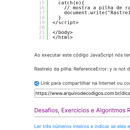
15
catch(e){
16
// mostra a pilha de r
17
document.write("Rastre
18
} 
19
</script>
20
21
</body>
22
</html>
Ao executar este código JavaScript nós te
Rastreio da pilha: ReferenceError: y is not 
Link para compartilhar na Internet ou c
Desafios, Exercícios e Algoritmos 
Ler três números inteiros e indicar se ele