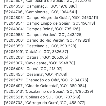
['5204607', 'Campestre de Goiás', 'GO', 272.734]
['5204656', 'Campinaçu', 'GO', 1978.386]
['5204706', 'Campinorte', 'GO', 1064.541]
['5204805', 'Campo Alegre de Goiás', 'GO', 2450.111]
['5204854', 'Campo Limpo de Goiás', 'GO', 156.113]
['5204904', 'Campos Belos', 'GO', 735.126]
['5204953', 'Campos Verdes', 'GO', 443.125]
['5205000', 'Carmo do Rio Verde', 'GO', 419.821]
['5205059', 'Castelândia', 'GO', 299.228]
['5205109', 'Catalão', 'GO', 3826.37]
['5205208', 'Caturaí', 'GO', 205.065]
['5205307', 'Cavalcante', 'GO', 6948.78]
['5205406', 'Ceres', 'GO', 213.07]
['5205455', 'Cezarina', 'GO', 417.08]
['5205471', 'Chapadão do Céu', 'GO', 2184.076]
['5205497', 'Cidade Ocidental', 'GO', 389.984]
['5205513', 'Cocalzinho de Goiás', 'GO', 1785.339]
['5205521', 'Colinas do Sul', 'GO', 1707.519]
['5205703', 'Córrego do Ouro', 'GO', 458.077]