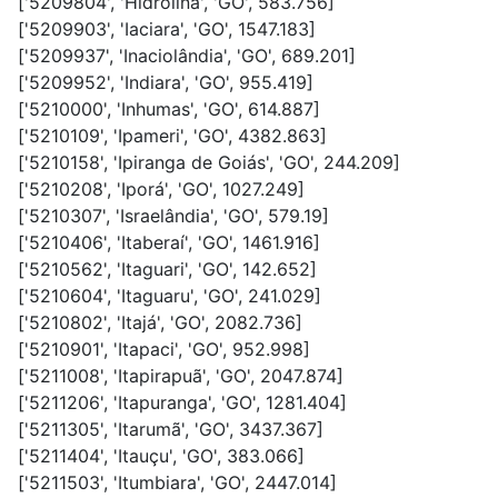
['5209804', 'Hidrolina', 'GO', 583.756]
['5209903', 'Iaciara', 'GO', 1547.183]
['5209937', 'Inaciolândia', 'GO', 689.201]
['5209952', 'Indiara', 'GO', 955.419]
['5210000', 'Inhumas', 'GO', 614.887]
['5210109', 'Ipameri', 'GO', 4382.863]
['5210158', 'Ipiranga de Goiás', 'GO', 244.209]
['5210208', 'Iporá', 'GO', 1027.249]
['5210307', 'Israelândia', 'GO', 579.19]
['5210406', 'Itaberaí', 'GO', 1461.916]
['5210562', 'Itaguari', 'GO', 142.652]
['5210604', 'Itaguaru', 'GO', 241.029]
['5210802', 'Itajá', 'GO', 2082.736]
['5210901', 'Itapaci', 'GO', 952.998]
['5211008', 'Itapirapuã', 'GO', 2047.874]
['5211206', 'Itapuranga', 'GO', 1281.404]
['5211305', 'Itarumã', 'GO', 3437.367]
['5211404', 'Itauçu', 'GO', 383.066]
['5211503', 'Itumbiara', 'GO', 2447.014]