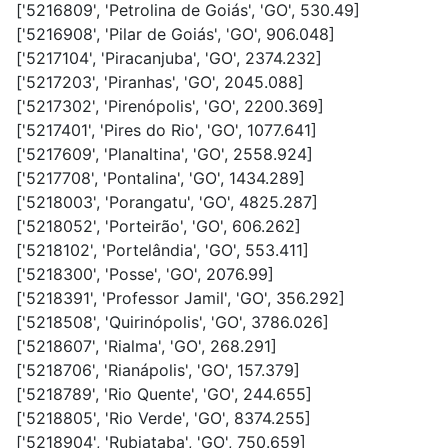
['5216809', 'Petrolina de Goiás', 'GO', 530.49]
['5216908', 'Pilar de Goiás', 'GO', 906.048]
['5217104', 'Piracanjuba', 'GO', 2374.232]
['5217203', 'Piranhas', 'GO', 2045.088]
['5217302', 'Pirenópolis', 'GO', 2200.369]
['5217401', 'Pires do Rio', 'GO', 1077.641]
['5217609', 'Planaltina', 'GO', 2558.924]
['5217708', 'Pontalina', 'GO', 1434.289]
['5218003', 'Porangatu', 'GO', 4825.287]
['5218052', 'Porteirão', 'GO', 606.262]
['5218102', 'Portelândia', 'GO', 553.411]
['5218300', 'Posse', 'GO', 2076.99]
['5218391', 'Professor Jamil', 'GO', 356.292]
['5218508', 'Quirinópolis', 'GO', 3786.026]
['5218607', 'Rialma', 'GO', 268.291]
['5218706', 'Rianápolis', 'GO', 157.379]
['5218789', 'Rio Quente', 'GO', 244.655]
['5218805', 'Rio Verde', 'GO', 8374.255]
['5218904', 'Rubiataba', 'GO', 750.659]