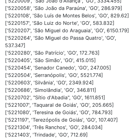
['5220009', "São João d'Aliança", 'GO', 3334.455]
['5220058', 'São João da Paraúna', 'GO', 286.979]
['5220108', 'São Luís de Montes Belos', 'GO', 829.62]
['5220157', 'São Luiz do Norte', 'GO', 583.832]
['5220207', 'São Miguel do Araguaia', 'GO', 6150.179]
['5220264', 'São Miguel do Passa Quatro', 'GO',
537.347]
['5220280', 'São Patrício', 'GO', 172.763]
['5220405', 'São Simão', 'GO', 415.015]
['5220454', 'Senador Canedo', 'GO', 247.005]
['5220504', 'Serranópolis', 'GO', 5521.774]
['5220603', 'Silvânia', 'GO', 2349.924]
['5220686', 'Simolândia', 'GO', 346.811]
['5220702', "Sítio d'Abadia", 'GO', 1611.851]
['5221007', 'Taquaral de Goiás', 'GO', 205.665]
['5221080', 'Teresina de Goiás', 'GO', 784.793]
['5221197', 'Terezópolis de Goiás', 'GO', 107.407]
['5221304', 'Três Ranchos', 'GO', 284.034]
['5221403', 'Trindade', 'GO', 712.69]