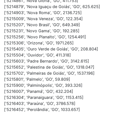
['5214861', 'Nova Glória', 'GO', 411.753]
['5214879', 'Nova Iguaçu de Goiás', 'GO', 625.625]
['5214903', 'Nova Roma', 'GO', 2136.725]
['5215009', 'Nova Veneza', 'GO', 122.354]
['5215207', 'Novo Brasil', 'GO', 649.349]
['5215231', 'Novo Gama', 'GO', 192.285]
['5215256', 'Novo Planalto', 'GO', 1254.491]
['5215306', 'Orizona', 'GO', 1971.265]
['5215405', 'Ouro Verde de Goiás', 'GO', 208.804]
['5215504', 'Ouvidor', 'GO', 411.318]
['5215603', 'Padre Bernardo', 'GO', 3142.615]
['5215652', 'Palestina de Goiás', 'GO', 1318.047]
['5215702', 'Palmeiras de Goiás', 'GO', 1537.196]
['5215801', 'Palmelo', 'GO', 59.809]
['5215900', 'Palminópolis', 'GO', 393.326]
['5216007', 'Panamá', 'GO', 432.204]
['5216304', 'Paranaiguara', 'GO', 1153.415]
['5216403', 'Paraúna', 'GO', 3786.578]
['5216452', 'Perolândia', 'GO', 1033.657]