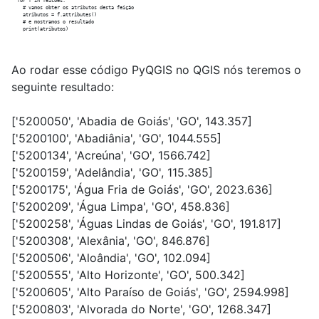
  for f in feicoes:

    # vamos obter os atributos desta feição

    atributos = f.attributes()

    # e mostramos o resultado

Ao rodar esse código PyQGIS no QGIS nós teremos o
seguinte resultado:
['5200050', 'Abadia de Goiás', 'GO', 143.357]
['5200100', 'Abadiânia', 'GO', 1044.555]
['5200134', 'Acreúna', 'GO', 1566.742]
['5200159', 'Adelândia', 'GO', 115.385]
['5200175', 'Água Fria de Goiás', 'GO', 2023.636]
['5200209', 'Água Limpa', 'GO', 458.836]
['5200258', 'Águas Lindas de Goiás', 'GO', 191.817]
['5200308', 'Alexânia', 'GO', 846.876]
['5200506', 'Aloândia', 'GO', 102.094]
['5200555', 'Alto Horizonte', 'GO', 500.342]
['5200605', 'Alto Paraíso de Goiás', 'GO', 2594.998]
['5200803', 'Alvorada do Norte', 'GO', 1268.347]