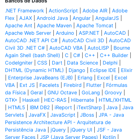
Bancos de Dados
.NET Framework
|
ActionScript
|
Adobe AIR
|
Adobe
Flex
|
AJAX
|
Android Java
|
Angular
|
AngularJS
|
Apache Ant
|
Apache Maven
|
Apache Tomcat
|
Apache Web Server
|
Arduino
|
ASP.NET
|
AutoCAD
|
AutoCAD .NET API C#
|
AutoCAD Civil 3D
|
AutoCAD
Civil 3D .NET C#
|
AutoCAD VBA
|
AutoLISP
|
Bourne
Again Shell (bash Shell)
|
C
|
C#
|
C++
|
C++ Builder
|
CodeIgniter
|
CSS
|
Dart
|
Data Science
|
Delphi
|
DHTML (Dynamic HTML)
|
Django
|
Eclipse IDE
|
Elixir
|
Enterprise JavaBeans (EJB)
|
Erlang
|
Excel
|
Excel
VBA
|
Ext JS
|
Facelets
|
Firebird
|
Flutter
|
Fórmulas
da Física
|
Geral
|
GNU Octave
|
GoLang
|
Groovy
|
GTK+
|
Haskell
|
HEC-RAS
|
Hibernate
|
HTML/XHTML
|
HTML5
|
IBM DB2
|
iReport
|
iTextSharp
|
Java
|
Java
Servlets
|
JavaFX
|
JavaScript
|
JBoss
|
JPA - Java
Persistence Architecture API - Arquitetura de
Persistência Java
|
jQuery
|
jQuery UI
|
JSF - Java
Server Faces
|
JSP (Java Server Pages)
|
Kotlin
|