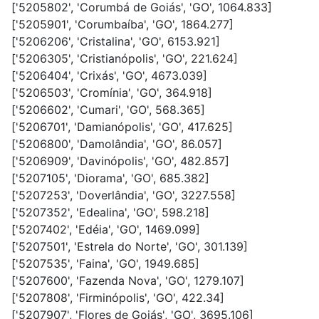
['5205802', 'Corumbá de Goiás', 'GO', 1064.833]
['5205901', 'Corumbaíba', 'GO', 1864.277]
['5206206', 'Cristalina', 'GO', 6153.921]
['5206305', 'Cristianópolis', 'GO', 221.624]
['5206404', 'Crixás', 'GO', 4673.039]
['5206503', 'Cromínia', 'GO', 364.918]
['5206602', 'Cumari', 'GO', 568.365]
['5206701', 'Damianópolis', 'GO', 417.625]
['5206800', 'Damolândia', 'GO', 86.057]
['5206909', 'Davinópolis', 'GO', 482.857]
['5207105', 'Diorama', 'GO', 685.382]
['5207253', 'Doverlândia', 'GO', 3227.558]
['5207352', 'Edealina', 'GO', 598.218]
['5207402', 'Edéia', 'GO', 1469.099]
['5207501', 'Estrela do Norte', 'GO', 301.139]
['5207535', 'Faina', 'GO', 1949.685]
['5207600', 'Fazenda Nova', 'GO', 1279.107]
['5207808', 'Firminópolis', 'GO', 422.34]
['5207907', 'Flores de Goiás', 'GO', 3695.106]