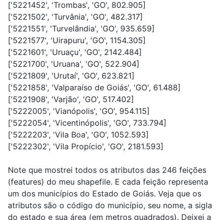
['5221452', 'Trombas', 'GO', 802.905]
['5221502', 'Turvânia', 'GO', 482.317]
['5221551', 'Turvelândia', 'GO', 935.659]
['5221577', 'Uirapuru', 'GO', 1154.305]
['5221601', 'Uruaçu', 'GO', 2142.484]
['5221700', 'Uruana', 'GO', 522.904]
['5221809', 'Urutaí', 'GO', 623.821]
['5221858', 'Valparaíso de Goiás', 'GO', 61.488]
['5221908', 'Varjão', 'GO', 517.402]
['5222005', 'Vianópolis', 'GO', 954.115]
['5222054', 'Vicentinópolis', 'GO', 733.794]
['5222203', 'Vila Boa', 'GO', 1052.593]
['5222302', 'Vila Propício', 'GO', 2181.593]
Note que mostrei todos os atributos das 246 feições
(features) do meu shapefile. E cada feição representa
um dos municípios do Estado de Goiás. Veja que os
atributos são o código do município, seu nome, a sigla
do estado e sua área (em metros quadrados). Deixei a