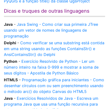
PyQGIS e a função title() da classe QgsProject
Dicas e truques de outras linguagens
Java
-
Java Swing - Como criar sua primeira JTree
usando um vetor de nomes de linguagens de
programação
Delphi
-
Como verificar se uma substring está contida
em uma string usando as funções ContainsStr() e
AnsiContainsStr() do Delphi
Python
-
Exercício Resolvido de Python - Ler um
número inteiro na faixa 0-999 e mostrar a soma de
seus dígitos - Apostila de Python Básico
HTML5
-
Programação gráfica para iniciantes - Como
desenhar círculos com ou sem preenchimento usando
o método arc() do objeto Canvas do HTML5
Java
-
Exercícios Resolvidos de Java - Escreva um
programa Java que usa uma função recursiva para