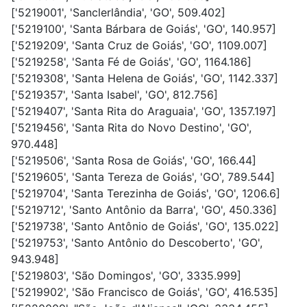
['5219001', 'Sanclerlândia', 'GO', 509.402]
['5219100', 'Santa Bárbara de Goiás', 'GO', 140.957]
['5219209', 'Santa Cruz de Goiás', 'GO', 1109.007]
['5219258', 'Santa Fé de Goiás', 'GO', 1164.186]
['5219308', 'Santa Helena de Goiás', 'GO', 1142.337]
['5219357', 'Santa Isabel', 'GO', 812.756]
['5219407', 'Santa Rita do Araguaia', 'GO', 1357.197]
['5219456', 'Santa Rita do Novo Destino', 'GO',
970.448]
['5219506', 'Santa Rosa de Goiás', 'GO', 166.44]
['5219605', 'Santa Tereza de Goiás', 'GO', 789.544]
['5219704', 'Santa Terezinha de Goiás', 'GO', 1206.6]
['5219712', 'Santo Antônio da Barra', 'GO', 450.336]
['5219738', 'Santo Antônio de Goiás', 'GO', 135.022]
['5219753', 'Santo Antônio do Descoberto', 'GO',
943.948]
['5219803', 'São Domingos', 'GO', 3335.999]
['5219902', 'São Francisco de Goiás', 'GO', 416.535]