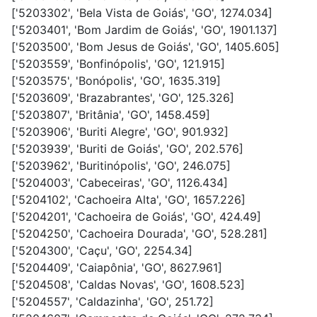
['5203302', 'Bela Vista de Goiás', 'GO', 1274.034]
['5203401', 'Bom Jardim de Goiás', 'GO', 1901.137]
['5203500', 'Bom Jesus de Goiás', 'GO', 1405.605]
['5203559', 'Bonfinópolis', 'GO', 121.915]
['5203575', 'Bonópolis', 'GO', 1635.319]
['5203609', 'Brazabrantes', 'GO', 125.326]
['5203807', 'Britânia', 'GO', 1458.459]
['5203906', 'Buriti Alegre', 'GO', 901.932]
['5203939', 'Buriti de Goiás', 'GO', 202.576]
['5203962', 'Buritinópolis', 'GO', 246.075]
['5204003', 'Cabeceiras', 'GO', 1126.434]
['5204102', 'Cachoeira Alta', 'GO', 1657.226]
['5204201', 'Cachoeira de Goiás', 'GO', 424.49]
['5204250', 'Cachoeira Dourada', 'GO', 528.281]
['5204300', 'Caçu', 'GO', 2254.34]
['5204409', 'Caiapônia', 'GO', 8627.961]
['5204508', 'Caldas Novas', 'GO', 1608.523]
['5204557', 'Caldazinha', 'GO', 251.72]