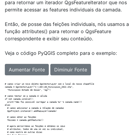
para retornar um iterador QgsFeatureIterator que nos
permite acessar as features individuais da camada.
Então, de posse das feições individuais, nós usamos a
função attributes() para retornar o QgsFeature
correspondente e exibir seu conteúdo.
Veja o código PyQGIS completo para o exemplo:
Aumentar Fonte
Diminuir Fonte
# vamos criar um novo objeto QgsVectorLayer com o local do nosso shapefile

camada = QgsVectorLayer("C:\\GO\\GO_Municipios_2022.shp",

  "Municípios Estado de Goiás", "ogr")

# vamos testar se a camada é válida  

if not camada.isValid():

  print("Não foi possível carregar a camada %s" % camada.name())

else:

  # vamos adicionar a camada à relação de camadas  

  QgsProject.instance().addMapLayer(camada)

  # vamos obter as feições

  feicoes = camada.getFeatures()

  # agora percorremos as feições e obtemos os seus

  # atributos, todos de uma só vez ou individual,

  # como mostro em outras dicas
