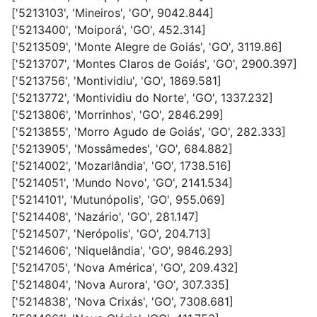
['5213103', 'Mineiros', 'GO', 9042.844]
['5213400', 'Moiporá', 'GO', 452.314]
['5213509', 'Monte Alegre de Goiás', 'GO', 3119.86]
['5213707', 'Montes Claros de Goiás', 'GO', 2900.397]
['5213756', 'Montividiu', 'GO', 1869.581]
['5213772', 'Montividiu do Norte', 'GO', 1337.232]
['5213806', 'Morrinhos', 'GO', 2846.299]
['5213855', 'Morro Agudo de Goiás', 'GO', 282.333]
['5213905', 'Mossâmedes', 'GO', 684.882]
['5214002', 'Mozarlândia', 'GO', 1738.516]
['5214051', 'Mundo Novo', 'GO', 2141.534]
['5214101', 'Mutunópolis', 'GO', 955.069]
['5214408', 'Nazário', 'GO', 281.147]
['5214507', 'Nerópolis', 'GO', 204.713]
['5214606', 'Niquelândia', 'GO', 9846.293]
['5214705', 'Nova América', 'GO', 209.432]
['5214804', 'Nova Aurora', 'GO', 307.335]
['5214838', 'Nova Crixás', 'GO', 7308.681]