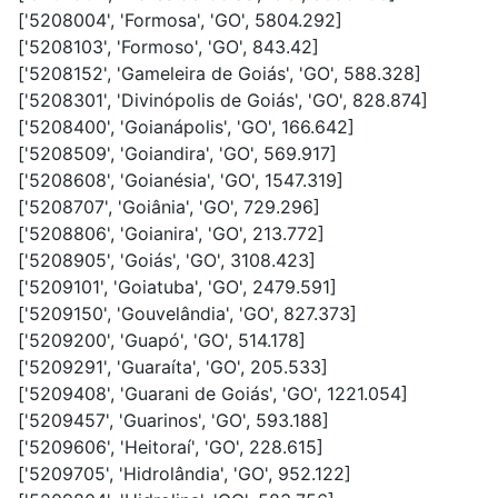
['5208004', 'Formosa', 'GO', 5804.292]
['5208103', 'Formoso', 'GO', 843.42]
['5208152', 'Gameleira de Goiás', 'GO', 588.328]
['5208301', 'Divinópolis de Goiás', 'GO', 828.874]
['5208400', 'Goianápolis', 'GO', 166.642]
['5208509', 'Goiandira', 'GO', 569.917]
['5208608', 'Goianésia', 'GO', 1547.319]
['5208707', 'Goiânia', 'GO', 729.296]
['5208806', 'Goianira', 'GO', 213.772]
['5208905', 'Goiás', 'GO', 3108.423]
['5209101', 'Goiatuba', 'GO', 2479.591]
['5209150', 'Gouvelândia', 'GO', 827.373]
['5209200', 'Guapó', 'GO', 514.178]
['5209291', 'Guaraíta', 'GO', 205.533]
['5209408', 'Guarani de Goiás', 'GO', 1221.054]
['5209457', 'Guarinos', 'GO', 593.188]
['5209606', 'Heitoraí', 'GO', 228.615]
['5209705', 'Hidrolândia', 'GO', 952.122]