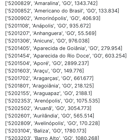
['5200829', 'Amaralina', 'GO', 1343.742]
['5200852', 'Americano do Brasil', 'GO', 133.834]
['5200902', 'Amorinópolis', 'GO', 406.93]
['5201108', 'Anápolis', 'GO', 935.672]
['5201207', 'Anhanguera', 'GO', 55.569]
['5201306', 'Anicuns', 'GO', 976.038]
['5201405', 'Aparecida de Goiânia', 'GO', 279.954]
['5201454', 'Aparecida do Rio Doce', 'GO', 603.254]
['5201504', 'Aporé', 'GO', 2899.237]
['5201603', 'Araçu', 'GO', 149.776]
['5201702', 'Aragarças', 'GO', 661.677]
['5201801', 'Aragoiânia', 'GO', 218.125]
['5202155', 'Araguapaz', 'GO', 2188.1]
['5202353', 'Arenópolis', 'GO', 1075.535]
['5202502', 'Aruanã', 'GO', 3054.773]
['5202601', 'Aurilândia', 'GO', 565.514]
['5202809', 'Avelinópolis', 'GO', 170.228]
['5203104', 'Baliza', 'GO', 1780.173]
['5203203', 'Barro Alto', 'GO', 1080.268]