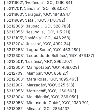
['5211602', 'Ivolândia', 'GO', 1260.841]
['5211701', 'Jandaia', 'GO', 863.087]
['5211800', 'Jaraguá', 'GO', 1848.947]
['5211909', 'Jataí', 'GO', 7178.792]
['5212006', 'Jaupaci', 'GO', 528.783]
['5212055', 'Jesúpolis', 'GO', 115.211]
['5212105', 'Joviânia', 'GO', 446.258]
['5212204', 'Jussara', 'GO', 4092.34]
['5212253', 'Lagoa Santa', 'GO', 463.289]
['5212303', 'Leopoldo de Bulhões', 'GO', 476.137]
['5212501', 'Luziânia', 'GO', 3962.107]
['5212600', 'Mairipotaba', 'GO', 468.029]
['5212709', 'Mambaí', 'GO', 858.27]
['5212808', 'Mara Rosa', 'GO', 1695.463]
['5212907', 'Marzagão', 'GO', 225.518]
['5212956', 'Matrinchã', 'GO', 1150.503]
['5213004', 'Maurilândia', 'GO', 389.959]
['5213053', 'Mimoso de Goiás', 'GO', 1380.701]
['5213087', 'Minaçu', 'GO', 2854.137]