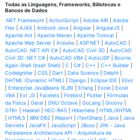
Todas as Linguagens, Frameworks, Biliotecas e
Bancos de Dados
.NET Framework
|
ActionScript
|
Adobe AIR
|
Adobe
Flex
|
AJAX
|
Android Java
|
Angular
|
AngularJS
|
Apache Ant
|
Apache Maven
|
Apache Tomcat
|
Apache Web Server
|
Arduino
|
ASP.NET
|
AutoCAD
|
AutoCAD .NET API C#
|
AutoCAD Civil 3D
|
AutoCAD
Civil 3D .NET C#
|
AutoCAD VBA
|
AutoLISP
|
Bourne
Again Shell (bash Shell)
|
C
|
C#
|
C++
|
C++ Builder
|
CodeIgniter
|
CSS
|
Dart
|
Data Science
|
Delphi
|
DHTML (Dynamic HTML)
|
Django
|
Eclipse IDE
|
Elixir
|
Enterprise JavaBeans (EJB)
|
Erlang
|
Excel
|
Excel
VBA
|
Ext JS
|
Facelets
|
Firebird
|
Flutter
|
Fórmulas
da Física
|
Geral
|
GNU Octave
|
GoLang
|
Groovy
|
GTK+
|
Haskell
|
HEC-RAS
|
Hibernate
|
HTML/XHTML
|
HTML5
|
IBM DB2
|
iReport
|
iTextSharp
|
Java
|
Java
Servlets
|
JavaFX
|
JavaScript
|
JBoss
|
JPA - Java
Persistence Architecture API - Arquitetura de