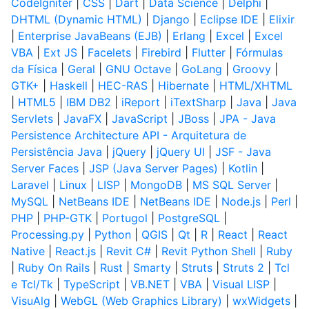
CodeIgniter
|
CSS
|
Dart
|
Data Science
|
Delphi
|
DHTML (Dynamic HTML)
|
Django
|
Eclipse IDE
|
Elixir
|
Enterprise JavaBeans (EJB)
|
Erlang
|
Excel
|
Excel
VBA
|
Ext JS
|
Facelets
|
Firebird
|
Flutter
|
Fórmulas
da Física
|
Geral
|
GNU Octave
|
GoLang
|
Groovy
|
GTK+
|
Haskell
|
HEC-RAS
|
Hibernate
|
HTML/XHTML
|
HTML5
|
IBM DB2
|
iReport
|
iTextSharp
|
Java
|
Java
Servlets
|
JavaFX
|
JavaScript
|
JBoss
|
JPA - Java
Persistence Architecture API - Arquitetura de
Persistência Java
|
jQuery
|
jQuery UI
|
JSF - Java
Server Faces
|
JSP (Java Server Pages)
|
Kotlin
|
Laravel
|
Linux
|
LISP
|
MongoDB
|
MS SQL Server
|
MySQL
|
NetBeans IDE
|
NetBeans IDE
|
Node.js
|
Perl
|
PHP
|
PHP-GTK
|
Portugol
|
PostgreSQL
|
Processing.py
|
Python
|
QGIS
|
Qt
|
R
|
React
|
React
Native
|
React.js
|
Revit C#
|
Revit Python Shell
|
Ruby
|
Ruby On Rails
|
Rust
|
Smarty
|
Struts
|
Struts 2
|
Tcl
e Tcl/Tk
|
TypeScript
|
VB.NET
|
VBA
|
Visual LISP
|
VisuAlg
|
WebGL (Web Graphics Library)
|
wxWidgets
|