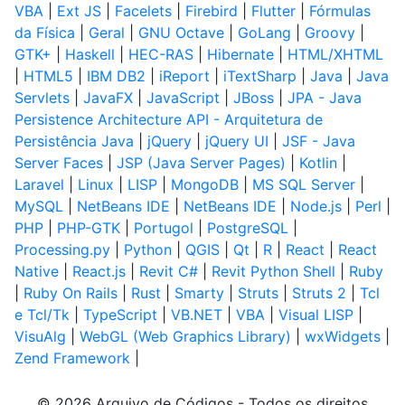
VBA
|
Ext JS
|
Facelets
|
Firebird
|
Flutter
|
Fórmulas
da Física
|
Geral
|
GNU Octave
|
GoLang
|
Groovy
|
GTK+
|
Haskell
|
HEC-RAS
|
Hibernate
|
HTML/XHTML
|
HTML5
|
IBM DB2
|
iReport
|
iTextSharp
|
Java
|
Java
Servlets
|
JavaFX
|
JavaScript
|
JBoss
|
JPA - Java
Persistence Architecture API - Arquitetura de
Persistência Java
|
jQuery
|
jQuery UI
|
JSF - Java
Server Faces
|
JSP (Java Server Pages)
|
Kotlin
|
Laravel
|
Linux
|
LISP
|
MongoDB
|
MS SQL Server
|
MySQL
|
NetBeans IDE
|
NetBeans IDE
|
Node.js
|
Perl
|
PHP
|
PHP-GTK
|
Portugol
|
PostgreSQL
|
Processing.py
|
Python
|
QGIS
|
Qt
|
R
|
React
|
React
Native
|
React.js
|
Revit C#
|
Revit Python Shell
|
Ruby
|
Ruby On Rails
|
Rust
|
Smarty
|
Struts
|
Struts 2
|
Tcl
e Tcl/Tk
|
TypeScript
|
VB.NET
|
VBA
|
Visual LISP
|
VisuAlg
|
WebGL (Web Graphics Library)
|
wxWidgets
|
Zend Framework
|
© 2026 Arquivo de Códigos - Todos os direitos