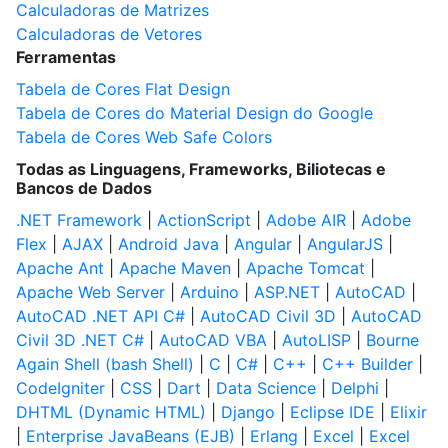
Calculadoras de Matrizes
Calculadoras de Vetores
Ferramentas
Tabela de Cores Flat Design
Tabela de Cores do Material Design do Google
Tabela de Cores Web Safe Colors
Todas as Linguagens, Frameworks, Biliotecas e
Bancos de Dados
.NET Framework
|
ActionScript
|
Adobe AIR
|
Adobe
Flex
|
AJAX
|
Android Java
|
Angular
|
AngularJS
|
Apache Ant
|
Apache Maven
|
Apache Tomcat
|
Apache Web Server
|
Arduino
|
ASP.NET
|
AutoCAD
|
AutoCAD .NET API C#
|
AutoCAD Civil 3D
|
AutoCAD
Civil 3D .NET C#
|
AutoCAD VBA
|
AutoLISP
|
Bourne
Again Shell (bash Shell)
|
C
|
C#
|
C++
|
C++ Builder
|
CodeIgniter
|
CSS
|
Dart
|
Data Science
|
Delphi
|
DHTML (Dynamic HTML)
|
Django
|
Eclipse IDE
|
Elixir
|
Enterprise JavaBeans (EJB)
|
Erlang
|
Excel
|
Excel