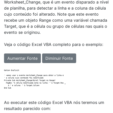
Worksheet_Change, que é um evento disparado a nível
de planilha, para detectar a linha e a coluna da célula
cujo conteúdo foi alterado. Note que este evento
recebe um objeto Range como uma variável chamada
Target, que é a célula ou grupo de células nas quais o
evento se originou.
Veja o código Excel VBA completo para o exemplo:
Aumentar Fonte
Diminuir Fonte
Option Explicit

' vamos usar o evento Worksheet_Change para obter a linha e

' a coluna cujo conteúdo foi modificado

Private Sub Worksheet_Change(ByVal Target As Range)

  MsgBox "A célula modificada está na linha: " & Target.Row _

    & " e coluna: " & Target.Column

Ao executar este código Excel VBA nós teremos um
resultado parecido com: