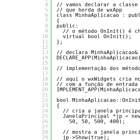
4
// vamos declarar a classe
5
// que herda de wxApp
6
class MinhaAplicacao : pub
7
{
8
public:
9
// o método OnInit() é c
10
virtual bool OnInit();
11
};
12
13
// declara MinhaAplicacao&
14
DECLARE_APP(MinhaAplicacao
15
16
// implementação dos métod
17
18
// aqui o wxWidgets cria n
19
// com a função de entrada
20
IMPLEMENT_APP(MinhaAplicac
21
22
bool MinhaAplicacao::OnIni
23
{
24
// cria a janela princip
25
JanelaPrincipal *jp = ne
26
50, 50, 500, 400);
27
28
// mostra a janela princ
29
jp->Show(true);