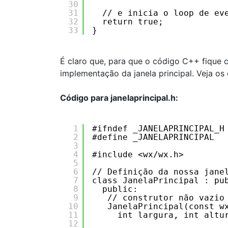
30
31
// e inicia o loop de ev
32
return true;
33
}
É claro que, para que o código C++ fique
implementação da janela principal. Veja os
Código para janelaprincipal.h:
1
#ifndef _JANELAPRINCIPAL_H
2
#define _JANELAPRINCIPAL
3
4
#include <wx/wx.h>
5
6
// Definição da nossa jane
7
class JanelaPrincipal : pu
8
public:
9
// construtor não vazio
10
JanelaPrincipal(const w
11
int largura, int altu
12