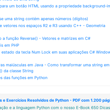
 para um botão HTML usando a propriedade background-i
 se uma string contém apenas números (dígitos)
e vetores nos espaços R2 e R3 usando C++ - Geometria
 a função Reverse() - Vetores e matrizes em C#
ais em PHP
o estado da tecla Num Lock em suas aplicações C# Windo
ras maiúsculas em Java - Como transformar uma string em
 da classe String
s das funções em Python
 e Exercícios Resolvidos de Python - PDF com 1.200 pág
ção e a linguagem Python com o nosso E-Book 650 Dicas, 