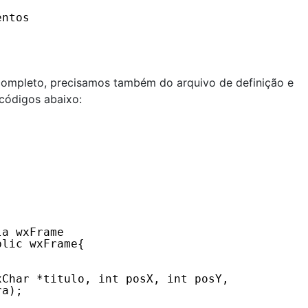
entos
 completo, precisamos também do arquivo de definição e
 códigos abaixo:
la wxFrame
blic wxFrame{
xChar *titulo, int posX, int posY, 
ra);