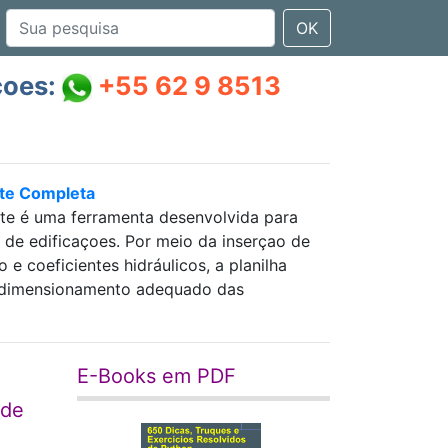
OK
çoes:
+55 62 9 8513
nte Completa
nte é uma ferramenta desenvolvida para
as de edificaçoes. Por meio da inserçao de
 coeficientes hidráulicos, a planilha
 e dimensionamento adequado das
E-Books em PDF
 de