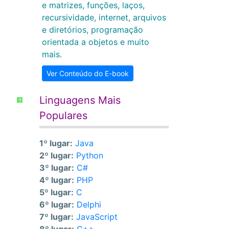
e matrizes, funções, laços,
recursividade, internet, arquivos
e diretórios, programação
orientada a objetos e muito
mais.
Ver Conteúdo do E-book
Linguagens Mais
?
Populares
1º lugar:
Java
2º lugar:
Python
3º lugar:
C#
4º lugar:
PHP
5º lugar:
C
6º lugar:
Delphi
7º lugar:
JavaScript