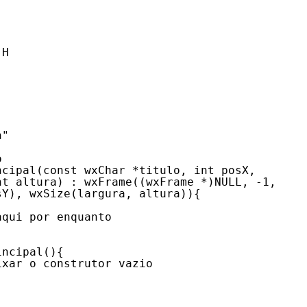
_H
h"
o
ncipal(const wxChar *titulo, int posX,
nt altura) : wxFrame((wxFrame *)NULL, -1,
sY), wxSize(largura, altura)){
aqui por enquanto  
incipal(){
ixar o construtor vazio