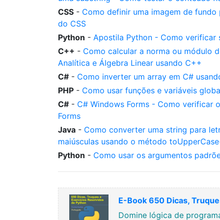
CSS
-
Como definir uma imagem de fundo
do CSS
Python
-
Apostila Python - Como verificar
C++
-
Como calcular a norma ou módulo d
Analítica e Álgebra Linear usando C++
C#
-
Como inverter um array em C# usando
PHP
-
Como usar funções e variáveis glob
C#
-
C# Windows Forms - Como verificar 
Forms
Java
-
Como converter uma string para let
maiúsculas usando o método toUpperCase()
Python
-
Como usar os argumentos padrõe
E-Book 650 Dicas, Truques
Domine lógica de programa