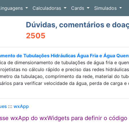
Linguagens
Calculadoras
Cards
Simulados
Dúvidas, comentários e doa
2505
amento de Tubulações Hidráulicas Água Fria e Água Que
ica de dimensionamento de tubulações de água fria e que
projetistas no cálculo rápido e preciso das redes hidráulic
etro da tubulaçao, comprimento da rede, material do tubo e
sários para verificar velocidade da água, perda de carga
ues
:::
wxApp
asse wxApp do wxWidgets para definir o código