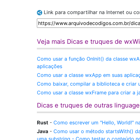
Link para compartilhar na Internet ou c
Veja mais Dicas e truques de wxW
Como usar a função OnInit() da classe wxA
aplicações
Como usar a classe wxApp em suas aplic
Como baixar, compilar a biblioteca e cria
Como usar a classe wxFrame para criar a j
Dicas e truques de outras linguag
Rust
-
Como escrever um "Hello, World!" n
Java
-
Como usar o método startsWith() da
uma substring - Como testar o conteúdo no