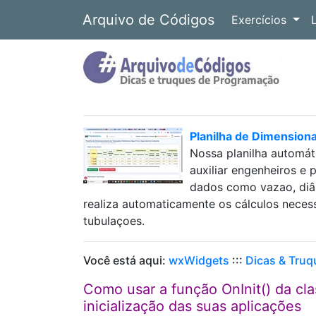
Arquivo de Códigos
Exercícios
Planilha de Dimension
Nossa planilha automát
auxiliar engenheiros e 
dados como vazao, diâm
realiza automaticamente os cálculos neces
tubulaçoes.
Você está aqui:
wxWidgets
:::
Dicas & Truq
Como usar a função OnInit() da cl
inicialização das suas aplicações