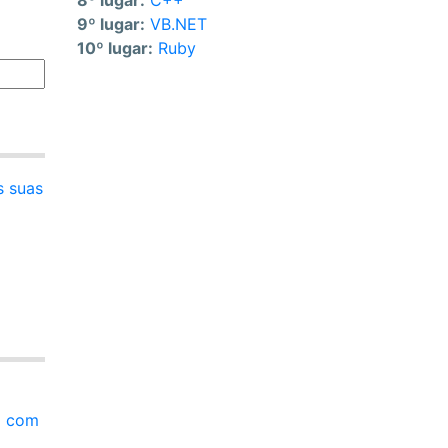
8º lugar:
C++
9º lugar:
VB.NET
10º lugar:
Ruby
s suas
a com