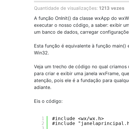
Quantidade de visualizações:
1213 vezes
A função OnInit() da classe wxApp do wxW
executar o nosso código, a saber: exibir um
um banco de dados, carregar configurações 
Esta função é equivalente à função main()
Win32.
Veja um trecho de código no qual criamo
para criar e exibir uma janela wxFrame, que
atenção, pois ele é a fundação para qualq
adiante.
Eis o código:
1
#include <wx/wx.h>
2
#include "janelaprincipal.
3