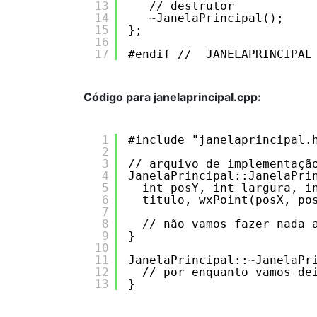
13
// destrutor
14
~JanelaPrincipal();
15
};
16
17
#endif // _JANELAPRINCIPAL
Código para janelaprincipal.cpp:
1
#include "janelaprincipal.
2
3
// arquivo de implementaçã
4
JanelaPrincipal::JanelaPri
5
int posY, int largura, i
6
titulo, wxPoint(posX, po
7
8
// não vamos fazer nada 
9
}
10
11
JanelaPrincipal::~JanelaPr
12
// por enquanto vamos de
13
}