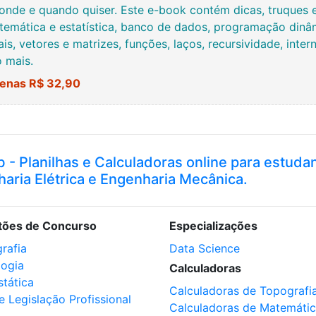
onde e quando quiser. Este e-book contém dicas, truques 
temática e estatística, banco de dados, programação dinâmi
ais, vetores e matrizes, funções, laços, recursividade, inte
o mais.
enas R$ 32,90
b - Planilhas e Calculadoras online para estuda
haria Elétrica e Engenharia Mecânica.
tões de Concurso
Especializações
rafia
Data Science
logia
Calculadoras
stática
Calculadoras de Topografi
e Legislação Profissional
Calculadoras de Matemáti