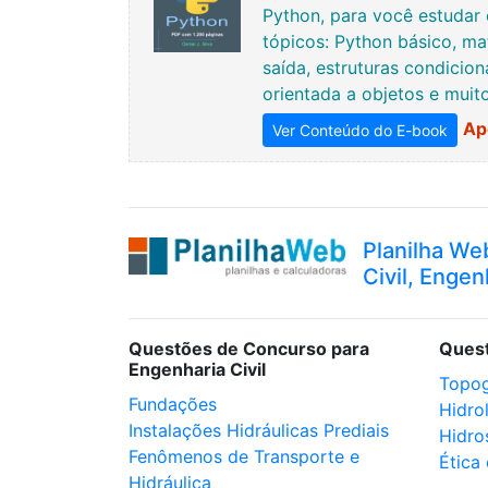
Python, para você estudar 
tópicos: Python básico, ma
saída, estruturas condicion
orientada a objetos e muit
Ap
Ver Conteúdo do E-book
Planilha We
Civil, Engen
Questões de Concurso para
Ques
Engenharia Civil
Topog
Fundações
Hidro
Instalações Hidráulicas Prediais
Hidro
Fenômenos de Transporte e
Ética 
Hidráulica