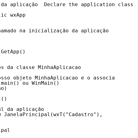
 da aplicação  Declare the application class
lic wxApp
hamado na inicialização da aplicação
 GetApp()
)
os da classe MinhaAplicacao
osso objeto MinhaAplicacao e o associa
 main() ou WinMain()
ao)
t()
al da aplicação
w JanelaPrincipal(wxT("Cadastro"),
ipal