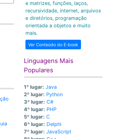
e matrizes, funções, laços,
recursividade, internet, arquivos
e diretórios, programação
orientada a objetos e muito
mais.
Ver Conteúdo do E-book
Linguagens Mais
Populares
1º lugar:
Java
2º lugar:
Python
nção
3º lugar:
C#
4º lugar:
PHP
5º lugar:
C
uia
6º lugar:
Delphi
7º lugar:
JavaScript