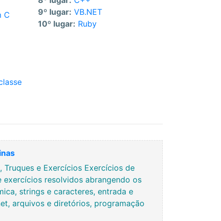
8º lugar:
C++
9º lugar:
VB.NET
m C
10º lugar:
Ruby
classe
inas
Truques e Exercícios Exercícios de
e exercícios resolvidos abrangendo os
ca, strings e caracteres, entrada e
rnet, arquivos e diretórios, programação