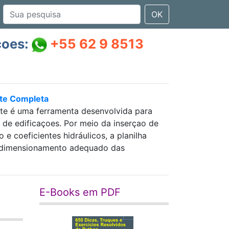
OK
çoes:
+55 62 9 8513
nte Completa
nte é uma ferramenta desenvolvida para
as de edificaçoes. Por meio da inserçao de
 coeficientes hidráulicos, a planilha
 e dimensionamento adequado das
E-Books em PDF