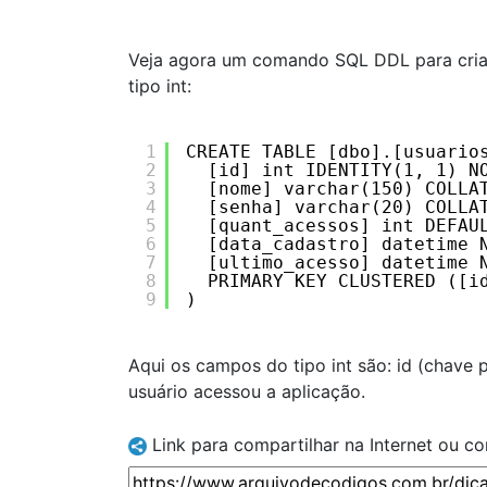
Veja agora um comando SQL DDL para cria
tipo int:
1
CREATE TABLE [dbo].[usuario
2
[id] int IDENTITY(1, 1) N
3
[nome] varchar(150) COLLA
4
[senha] varchar(20) COLLA
5
[quant_acessos] int DEFAU
6
[data_cadastro] datetime 
7
[ultimo_acesso] datetime 
8
PRIMARY KEY CLUSTERED ([i
9
)
Aqui os campos do tipo int são: id (chave 
usuário acessou a aplicação.
Link para compartilhar na Internet ou c