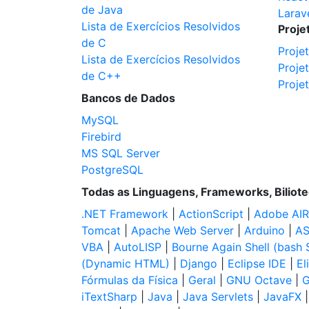
de Java
Larav
Lista de Exercícios Resolvidos
Proje
de C
Proje
Lista de Exercícios Resolvidos
Proje
de C++
Proje
Bancos de Dados
MySQL
Firebird
MS SQL Server
PostgreSQL
Todas as Linguagens, Frameworks, Biliot
.NET Framework
|
ActionScript
|
Adobe AIR
Tomcat
|
Apache Web Server
|
Arduino
|
AS
VBA
|
AutoLISP
|
Bourne Again Shell (bash S
(Dynamic HTML)
|
Django
|
Eclipse IDE
|
El
Fórmulas da Física
|
Geral
|
GNU Octave
|
G
iTextSharp
|
Java
|
Java Servlets
|
JavaFX