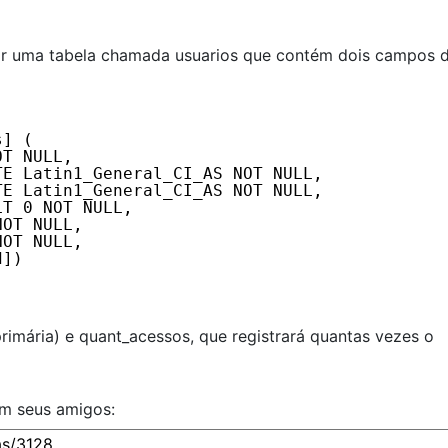
r uma tabela chamada usuarios que contém dois campos 
s] (
OT NULL,
TE Latin1_General_CI_AS NOT NULL,
TE Latin1_General_CI_AS NOT NULL,
LT 0 NOT NULL,
NOT NULL,
NOT NULL,
d])
primária) e quant_acessos, que registrará quantas vezes o
om seus amigos: