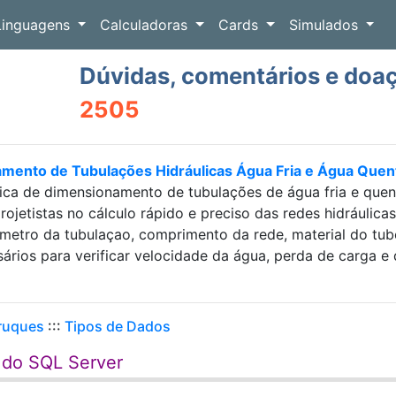
Linguagens
Calculadoras
Cards
Simulados
Dúvidas, comentários e doa
2505
amento de Tubulações Hidráulicas Água Fria e Água Que
ica de dimensionamento de tubulações de água fria e que
projetistas no cálculo rápido e preciso das redes hidráulic
etro da tubulaçao, comprimento da rede, material do tubo e
sários para verificar velocidade da água, perda de carga
Truques
:::
Tipos de Dados
t do SQL Server