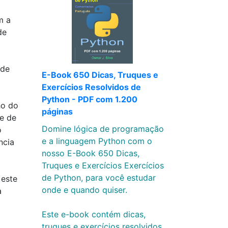
m a
de
 de
E-Book 650 Dicas, Truques e
Exercícios Resolvidos de
Python - PDF com 1.200
ho do
páginas
e de
Domine lógica de programação
o
e a linguagem Python com o
ncia
nosso E-Book 650 Dicas,
Truques e Exercícios Exercícios
de Python, para você estudar
 este
onde e quando quiser.
a
Este e-book contém dicas,
truques e exercícios resolvidos