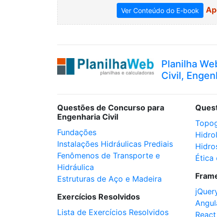
Ap
Ver Conteúdo do E-book
Planilha We
Civil, Engen
Questões de Concurso para
Ques
Engenharia Civil
Topog
Fundações
Hidro
Instalações Hidráulicas Prediais
Hidro
Fenômenos de Transporte e
Ética 
Hidráulica
Fram
Estruturas de Aço e Madeira
jQuer
Exercícios Resolvidos
Angul
Lista de Exercícios Resolvidos
React