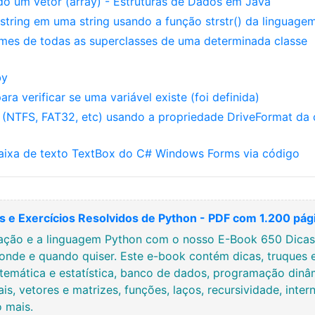
o um vetor (array) - Estruturas de Dados em Java
string em uma string usando a função strstr() da linguage
omes de todas as superclasses de uma determinada classe
by
a verificar se uma variável existe (foi definida)
 (NTFS, FAT32, etc) usando a propriedade DriveFormat da 
caixa de texto TextBox do C# Windows Forms via código
 e Exercícios Resolvidos de Python - PDF com 1.200 pág
ção e a linguagem Python com o nosso E-Book 650 Dicas, 
onde e quando quiser. Este e-book contém dicas, truques 
temática e estatística, banco de dados, programação dinâmi
ais, vetores e matrizes, funções, laços, recursividade, inte
o mais.