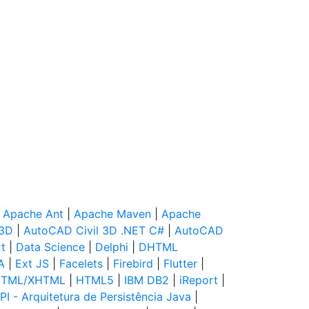
|
Apache Ant
|
Apache Maven
|
Apache
 3D
|
AutoCAD Civil 3D .NET C#
|
AutoCAD
t
|
Data Science
|
Delphi
|
DHTML
A
|
Ext JS
|
Facelets
|
Firebird
|
Flutter
|
TML/XHTML
|
HTML5
|
IBM DB2
|
iReport
|
PI - Arquitetura de Persistência Java
|