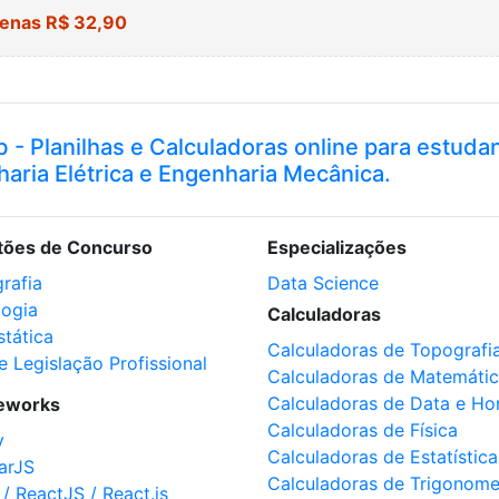
enas R$ 32,90
b - Planilhas e Calculadoras online para estuda
haria Elétrica e Engenharia Mecânica.
tões de Concurso
Especializações
rafia
Data Science
logia
Calculadoras
stática
Calculadoras de Topografi
e Legislação Profissional
Calculadoras de Matemáti
Calculadoras de Data e Ho
eworks
Calculadoras de Física
y
Calculadoras de Estatística
arJS
Calculadoras de Trigonome
 / ReactJS / React.js