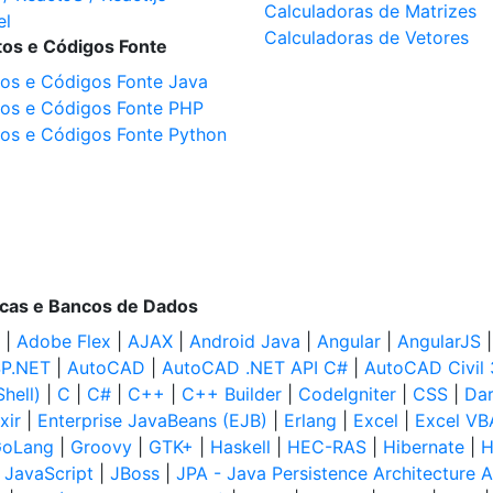
Calculadoras de Matrizes
el
Calculadoras de Vetores
tos e Códigos Fonte
tos e Códigos Fonte Java
tos e Códigos Fonte PHP
tos e Códigos Fonte Python
ecas e Bancos de Dados
|
Adobe Flex
|
AJAX
|
Android Java
|
Angular
|
AngularJS
P.NET
|
AutoCAD
|
AutoCAD .NET API C#
|
AutoCAD Civil
hell)
|
C
|
C#
|
C++
|
C++ Builder
|
CodeIgniter
|
CSS
|
Dar
ixir
|
Enterprise JavaBeans (EJB)
|
Erlang
|
Excel
|
Excel VB
oLang
|
Groovy
|
GTK+
|
Haskell
|
HEC-RAS
|
Hibernate
|
H
|
JavaScript
|
JBoss
|
JPA - Java Persistence Architecture A