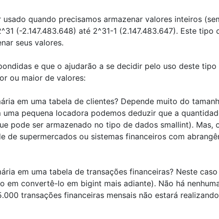
r usado quando precisamos armazenar valores inteiros (se
2^31 (-2.147.483.648) até 2^31-1 (2.147.483.647). Este tipo 
nar seus valores.
ondidas e que o ajudarão a se decidir pelo uso deste tipo
r ou maior de valores:
ária em uma tabela de clientes? Depende muito do taman
em uma pequena locadora podemos deduzir que a quantidad
que pode ser armazenado no tipo de dados smallint). Mas, 
e de supermercados ou sistemas financeiros com abrangê
ria em uma tabela de transações financeiras? Neste caso
o em convertê-lo em bigint mais adiante). Não há nenhum
5.000 transações financeiras mensais não estará realizando