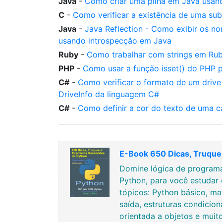
Java
-
Como criar uma pilha em Java usand
C
-
Como verificar a existência de uma sub
Java
-
Java Reflection - Como exibir os n
usando introspecção em Java
Ruby
-
Como trabalhar com strings em Ru
PHP
-
Como usar a função isset() do PHP par
C#
-
Como verificar o formato de um drive
DriveInfo da linguagem C#
C#
-
Como definir a cor do texto de uma 
E-Book 650 Dicas, Truques
Domine lógica de programa
Python, para você estudar 
tópicos: Python básico, ma
saída, estruturas condicion
orientada a objetos e muit