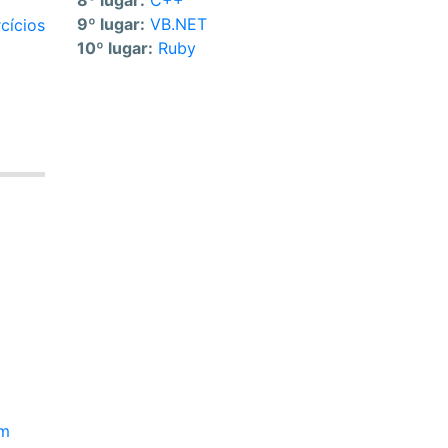
8º lugar:
C++
9º lugar:
VB.NET
cícios
10º lugar:
Ruby
em