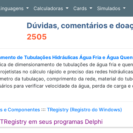
Linguagens
Calculadoras
Cards
Simulados
Dúvidas, comentários e doa
2505
amento de Tubulações Hidráulicas Água Fria e Água Que
ica de dimensionamento de tubulações de água fria e que
projetistas no cálculo rápido e preciso das redes hidráulic
etro da tubulaçao, comprimento da rede, material do tubo e
sários para verificar velocidade da água, perda de carga
es e Componentes
:::
TRegistry (Registro do Windows)
 TRegistry em seus programas Delphi