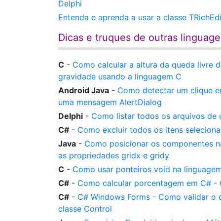
Delphi
Entenda e aprenda a usar a classe TRichEd
Dicas e truques de outras linguag
C
-
Como calcular a altura da queda livre
gravidade usando a linguagem C
Android Java
-
Como detectar um clique em
uma mensagem AlertDialog
Delphi
-
Como listar todos os arquivos de 
C#
-
Como excluir todos os itens selecio
Java
-
Como posicionar os componentes na
as propriedades gridx e gridy
C
-
Como usar ponteiros void na linguagem
C#
-
Como calcular porcentagem em C# - 
C#
-
C# Windows Forms - Como validar o c
classe Control