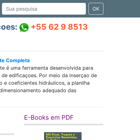
OK
çoes:
+55 62 9 8513
nte Completa
nte é uma ferramenta desenvolvida para
as de edificaçoes. Por meio da inserçao de
 coeficientes hidráulicos, a planilha
 e dimensionamento adequado das
E-Books em PDF