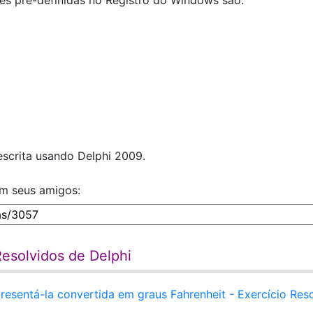
zes pré-definidas no Registro do Windows são:
 escrita usando Delphi 2009.
om seus amigos:
Resolvidos de Delphi
resentá-la convertida em graus Fahrenheit - Exercício Res