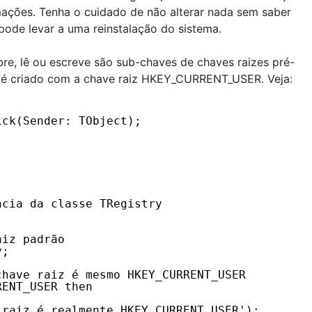
ormações. Tenha o cuidado de não alterar nada sem saber
pode levar a uma reinstalação do sistema.
re, lê ou escreve são sub-chaves de chaves raizes pré-
ry é criado com a chave raiz HKEY_CURRENT_USER. Veja:
ick(Sender: TObject);
ncia da classe TRegistry
aiz padrão
y;
chave raiz é mesmo HKEY_CURRENT_USER
RENT_USER then
 raiz é realmente HKEY_CURRENT_USER');