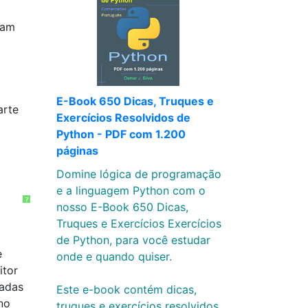
ram
E-Book 650 Dicas, Truques e
arte
Exercícios Resolvidos de
Python - PDF com 1.200
páginas
Domine lógica de programação
e a linguagem Python com o
?
nosso E-Book 650 Dicas,
Truques e Exercícios Exercícios
de Python, para você estudar
e
onde e quando quiser.
itor
zadas
Este e-book contém dicas,
no
truques e exercícios resolvidos