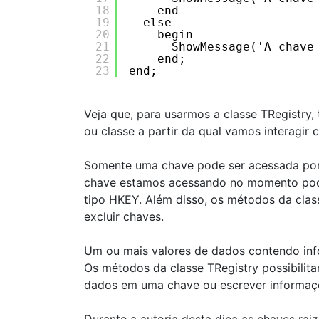
18
end
19
else
20
begin
21
ShowMessage('A chave
22
end;
23
end;
Veja que, para usarmos a classe TRegistry,
ou classe a partir da qual vamos interagir 
Somente uma chave pode ser acessada por 
chave estamos acessando no momento pode
tipo HKEY. Além disso, os métodos da classe
excluir chaves.
Um ou mais valores de dados contendo in
Os métodos da classe TRegistry possibilita
dados em uma chave ou escrever informaç