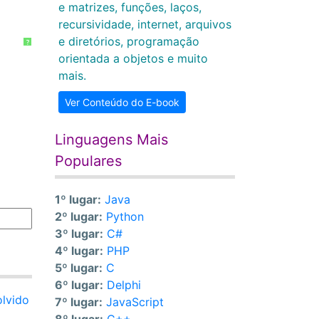
e matrizes, funções, laços,
recursividade, internet, arquivos
e diretórios, programação
?
orientada a objetos e muito
mais.
Ver Conteúdo do E-book
Linguagens Mais
Populares
1º lugar:
Java
2º lugar:
Python
3º lugar:
C#
4º lugar:
PHP
5º lugar:
C
6º lugar:
Delphi
olvido
7º lugar:
JavaScript