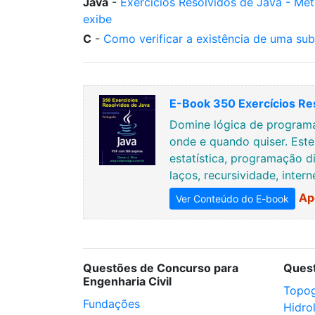
Java
-
Exercícios Resolvidos de Java - Mé
exibe
C
-
Como verificar a existência de uma sub
E-Book 350 Exercícios Re
Domine lógica de programa
onde e quando quiser. Est
estatística, programação di
laços, recursividade, inter
Ap
Ver Conteúdo do E-book
Questões de Concurso para
Ques
Engenharia Civil
Topog
Fundações
Hidro