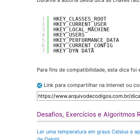
Durante a autoria desta dica as chaves rai
1
HKEY_CLASSES_ROOT
2
HKEY_CURRENT_USER
3
HKEY_LOCAL_MACHINE
4
HKEY_USERS
5
HKEY_PERFORMANCE_DATA
6
HKEY_CURRENT_CONFIG
7
HKEY_DYN_DATA
Para fins de compatibilidade, esta dica foi
Link para compartilhar na Internet ou c
Desafios, Exercícios e Algoritmos 
Ler uma temperatura em graus Celsius e ap
de Delphi