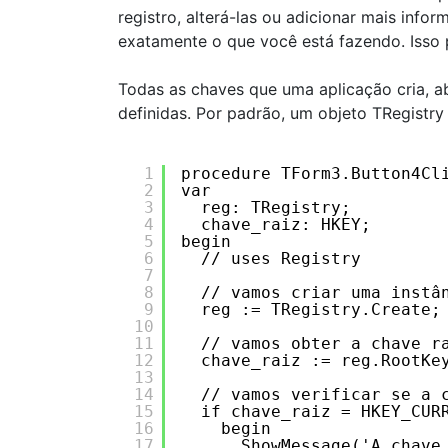
registro, alterá-las ou adicionar mais inf
exatamente o que você está fazendo. Isso 
Todas as chaves que uma aplicação cria, ab
definidas. Por padrão, um objeto TRegist
1
procedure TForm3.Button4Cl
2
var
3
reg: TRegistry;
4
chave_raiz: HKEY;
5
begin
6
// uses Registry
7
8
// vamos criar uma instâ
9
reg := TRegistry.Create;
10
11
// vamos obter a chave r
12
chave_raiz := reg.RootKe
13
14
// vamos verificar se a 
15
if chave_raiz = HKEY_CUR
16
begin
17
ShowMessage('A chave