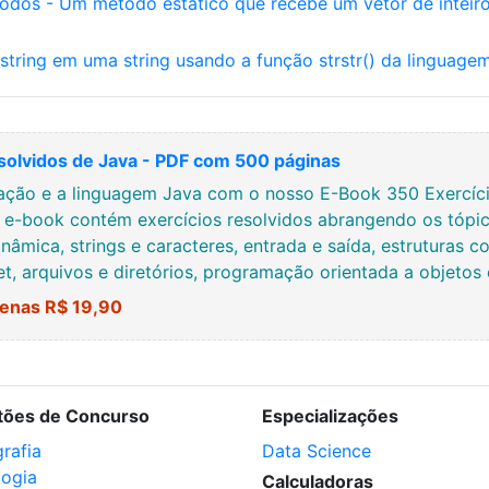
todos - Um método estático que recebe um vetor de inteiro
string em uma string usando a função strstr() da linguage
solvidos de Java - PDF com 500 páginas
ção e a linguagem Java com o nosso E-Book 350 Exercício
e e-book contém exercícios resolvidos abrangendo os tópic
nâmica, strings e caracteres, entrada e saída, estruturas co
net, arquivos e diretórios, programação orientada a objetos
enas R$ 19,90
tões de Concurso
Especializações
rafia
Data Science
logia
Calculadoras