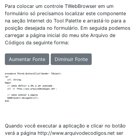
Para colocar um controle TWebBrowser em um
formulário só precisamos localizar este componente
na seção Internet do Tool Palette e arrastá-lo para a
posição desejada no formulário. Em seguida podemos
carregar a página inicial do meu site Arquivo de
Códigos da seguinte forma:
Aumentar Fonte
Diminuir Fonte
procedure TForm3.Button1Click(Sender: TObject);

var

  url: String;

begin

  // vamos definir a URL a ser acessada

  url := 'http://www.arquivodecodigos.net';

  // vamos acessar a página

  WebBrowser1.Navigate(url);

Quando você executar a aplicação e clicar no botão
verá a página http://www.arquivodecodigos.net ser