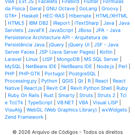
VBA
|
Ext JS
|
Facelets
|
Firebird
|
Flutter
|
Fórmulas
da Física
|
Geral
|
GNU Octave
|
GoLang
|
Groovy
|
GTK+
|
Haskell
|
HEC-RAS
|
Hibernate
|
HTML/XHTML
|
HTML5
|
IBM DB2
|
iReport
|
iTextSharp
|
Java
|
Java
Servlets
|
JavaFX
|
JavaScript
|
JBoss
|
JPA - Java
Persistence Architecture API - Arquitetura de
Persistência Java
|
jQuery
|
jQuery UI
|
JSF - Java
Server Faces
|
JSP (Java Server Pages)
|
Kotlin
|
Laravel
|
Linux
|
LISP
|
MongoDB
|
MS SQL Server
|
MySQL
|
NetBeans IDE
|
NetBeans IDE
|
Node.js
|
Perl
|
PHP
|
PHP-GTK
|
Portugol
|
PostgreSQL
|
Processing.py
|
Python
|
QGIS
|
Qt
|
R
|
React
|
React
Native
|
React.js
|
Revit C#
|
Revit Python Shell
|
Ruby
|
Ruby On Rails
|
Rust
|
Smarty
|
Struts
|
Struts 2
|
Tcl
e Tcl/Tk
|
TypeScript
|
VB.NET
|
VBA
|
Visual LISP
|
VisuAlg
|
WebGL (Web Graphics Library)
|
wxWidgets
|
Zend Framework
|
© 2026 Arquivo de Códigos - Todos os direitos