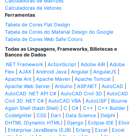
Calculadoras de Matrizes
Calculadoras de Vetores
Ferramentas
Tabela de Cores Flat Design
Tabela de Cores do Material Design do Google
Tabela de Cores Web Safe Colors
Todas as Linguagens, Frameworks, Biliotecas e
Bancos de Dados
.NET Framework
|
ActionScript
|
Adobe AIR
|
Adobe
Flex
|
AJAX
|
Android Java
|
Angular
|
AngularJS
|
Apache Ant
|
Apache Maven
|
Apache Tomcat
|
Apache Web Server
|
Arduino
|
ASP.NET
|
AutoCAD
|
AutoCAD .NET API C#
|
AutoCAD Civil 3D
|
AutoCAD
Civil 3D .NET C#
|
AutoCAD VBA
|
AutoLISP
|
Bourne
Again Shell (bash Shell)
|
C
|
C#
|
C++
|
C++ Builder
|
CodeIgniter
|
CSS
|
Dart
|
Data Science
|
Delphi
|
DHTML (Dynamic HTML)
|
Django
|
Eclipse IDE
|
Elixir
|
Enterprise JavaBeans (EJB)
|
Erlang
|
Excel
|
Excel