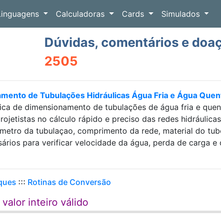
Linguagens
Calculadoras
Cards
Simulados
Dúvidas, comentários e doa
2505
amento de Tubulações Hidráulicas Água Fria e Água Que
ica de dimensionamento de tubulações de água fria e que
projetistas no cálculo rápido e preciso das redes hidráulic
etro da tubulaçao, comprimento da rede, material do tubo e
sários para verificar velocidade da água, perda de carga
ques
:::
Rotinas de Conversão
alor inteiro válido