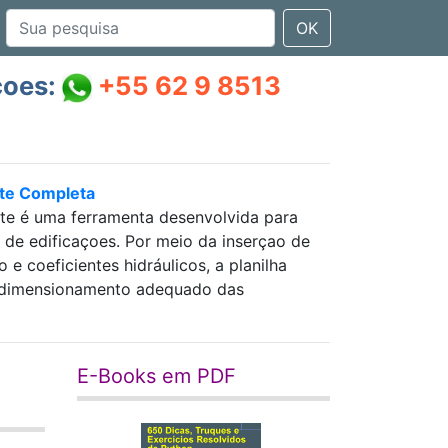
OK
çoes:
+55 62 9 8513
nte Completa
nte é uma ferramenta desenvolvida para
as de edificaçoes. Por meio da inserçao de
 coeficientes hidráulicos, a planilha
 e dimensionamento adequado das
E-Books em PDF