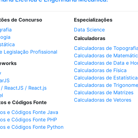
tões de Concurso
Especializações
rafia
Data Science
logia
Calculadoras
stática
Calculadoras de Topografi
e Legislação Profissional
Calculadoras de Matemáti
Calculadoras de Data e Ho
eworks
Calculadoras de Física
y
Calculadoras de Estatística
arJS
Calculadoras de Trigonome
 / ReactJS / React.js
Calculadoras de Matrizes
el
Calculadoras de Vetores
tos e Códigos Fonte
tos e Códigos Fonte Java
tos e Códigos Fonte PHP
tos e Códigos Fonte Python