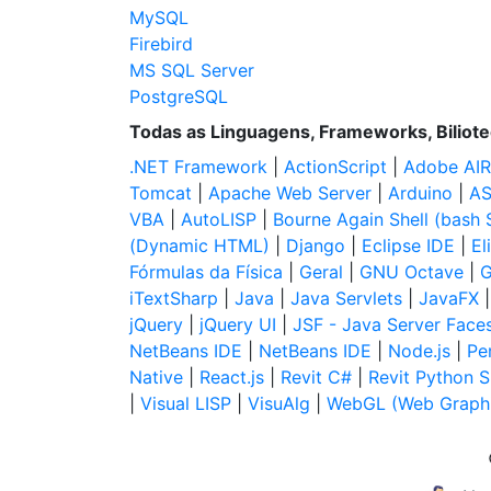
MySQL
Firebird
MS SQL Server
PostgreSQL
Todas as Linguagens, Frameworks, Biliot
.NET Framework
|
ActionScript
|
Adobe AIR
Tomcat
|
Apache Web Server
|
Arduino
|
AS
VBA
|
AutoLISP
|
Bourne Again Shell (bash S
(Dynamic HTML)
|
Django
|
Eclipse IDE
|
El
Fórmulas da Física
|
Geral
|
GNU Octave
|
G
iTextSharp
|
Java
|
Java Servlets
|
JavaFX
jQuery
|
jQuery UI
|
JSF - Java Server Face
NetBeans IDE
|
NetBeans IDE
|
Node.js
|
Per
Native
|
React.js
|
Revit C#
|
Revit Python S
|
Visual LISP
|
VisuAlg
|
WebGL (Web Graphi