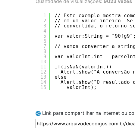
Quantidade de visualizações:
9023 vezes
1
// Este exemplo mostra com
2
// em um valor inteiro. Se
3
// convertida, o retorno s
4
5
var valor:String = "90fg9"
6
7
// vamos converter a strin
8
9
var valorInt:int = parseIn
10
11
if(isNaN(valorInt))
12
Alert.show("A conversão 
13
else
14
Alert.show("O resultado 
15
valorInt);
Link para compartilhar na Internet ou c