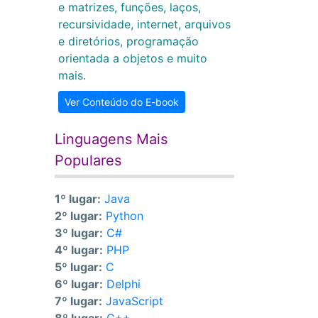
e matrizes, funções, laços,
recursividade, internet, arquivos
e diretórios, programação
orientada a objetos e muito
mais.
Ver Conteúdo do E-book
Linguagens Mais
Populares
1º lugar:
Java
2º lugar:
Python
3º lugar:
C#
4º lugar:
PHP
5º lugar:
C
6º lugar:
Delphi
7º lugar:
JavaScript