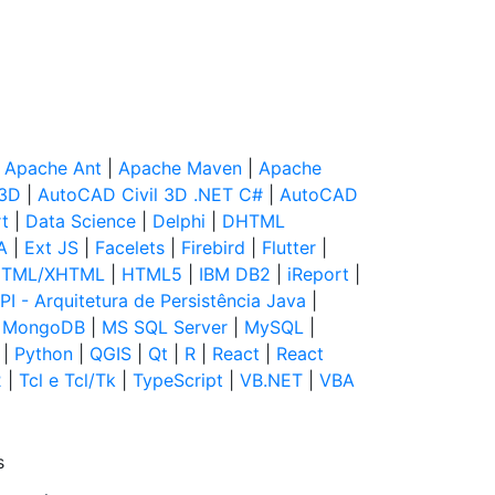
|
Apache Ant
|
Apache Maven
|
Apache
 3D
|
AutoCAD Civil 3D .NET C#
|
AutoCAD
t
|
Data Science
|
Delphi
|
DHTML
A
|
Ext JS
|
Facelets
|
Firebird
|
Flutter
|
TML/XHTML
|
HTML5
|
IBM DB2
|
iReport
|
PI - Arquitetura de Persistência Java
|
|
MongoDB
|
MS SQL Server
|
MySQL
|
|
Python
|
QGIS
|
Qt
|
R
|
React
|
React
2
|
Tcl e Tcl/Tk
|
TypeScript
|
VB.NET
|
VBA
s