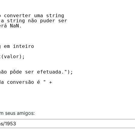
o converter uma string
 a string não puder ser
erá NaN.
;
g em inteiro
t(valor);
não pôde ser efetuada.");
da conversão é " +
om seus amigos: