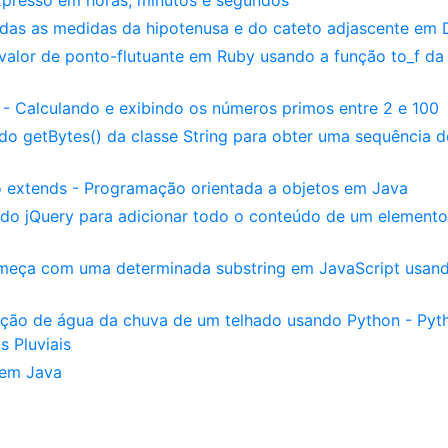
xpresso em horas, minutos e segundos
das as medidas da hipotenusa e do cateto adjascente em 
alor de ponto-flutuante em Ruby usando a função to_f da
 - Calculando e exibindo os números primos entre 2 e 100
 getBytes() da classe String para obter uma sequência d
 extends - Programação orientada a objetos em Java
o jQuery para adicionar todo o conteúdo de um elemento
omeça com uma determinada substring em JavaScript usan
uição de água da chuva de um telhado usando Python - Pyt
s Pluviais
 em Java