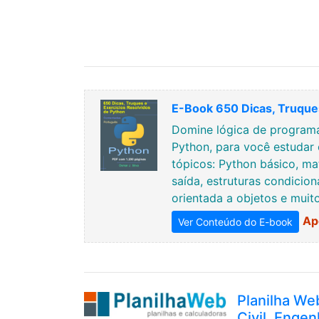
E-Book 650 Dicas, Truques
Domine lógica de programa
Python, para você estudar 
tópicos: Python básico, ma
saída, estruturas condicion
orientada a objetos e muit
Ap
Ver Conteúdo do E-book
Planilha We
Civil, Engen