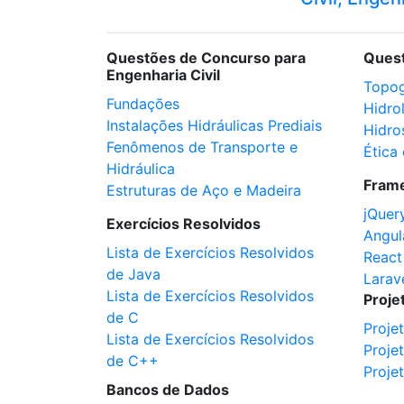
Questões de Concurso para
Ques
Engenharia Civil
Topog
Fundações
Hidro
Instalações Hidráulicas Prediais
Hidro
Fenômenos de Transporte e
Ética 
Hidráulica
Fram
Estruturas de Aço e Madeira
jQuer
Exercícios Resolvidos
Angul
Lista de Exercícios Resolvidos
React
de Java
Larav
Lista de Exercícios Resolvidos
Proje
de C
Proje
Lista de Exercícios Resolvidos
Proje
de C++
Proje
Bancos de Dados