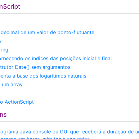
nScript
 decimal de um valor de ponto-flutuante
y
ring
necendo os índices das posições inicial e final
strutor Date() sem argumentos
enta a base dos logarítimos naturais
 um array
o ActionScript
ens
programa Java console ou GUI que receberá a duração de 