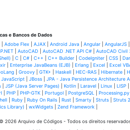
ecas e Bancos de Dados
|
Adobe Flex
|
AJAX
|
Android Java
|
Angular
|
AngularJS
P.NET
|
AutoCAD
|
AutoCAD .NET API C#
|
AutoCAD Civil
hell)
|
C
|
C#
|
C++
|
C++ Builder
|
CodeIgniter
|
CSS
|
Dar
ixir
|
Enterprise JavaBeans (EJB)
|
Erlang
|
Excel
|
Excel VB
oLang
|
Groovy
|
GTK+
|
Haskell
|
HEC-RAS
|
Hibernate
|
H
|
JavaScript
|
JBoss
|
JPA - Java Persistence Architecture A
s
|
JSP (Java Server Pages)
|
Kotlin
|
Laravel
|
Linux
|
LISP
l
|
PHP
|
PHP-GTK
|
Portugol
|
PostgreSQL
|
Processing.py
hell
|
Ruby
|
Ruby On Rails
|
Rust
|
Smarty
|
Struts
|
Struts 
cs Library)
|
wxWidgets
|
Zend Framework
|
© 2026 Arquivo de Códigos - Todos os direitos reservado