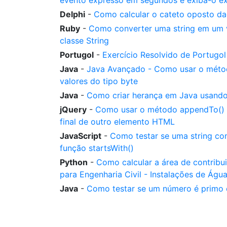
evento expresso em segundos e exiba-o e
Delphi
-
Como calcular o cateto oposto da
Ruby
-
Como converter uma string em um v
classe String
Portugol
-
Exercício Resolvido de Portugol
Java
-
Java Avançado - Como usar o método
valores do tipo byte
Java
-
Como criar herança em Java usando
jQuery
-
Como usar o método appendTo() d
final de outro elemento HTML
JavaScript
-
Como testar se uma string c
função startsWith()
Python
-
Como calcular a área de contrib
para Engenharia Civil - Instalações de Água
Java
-
Como testar se um número é primo