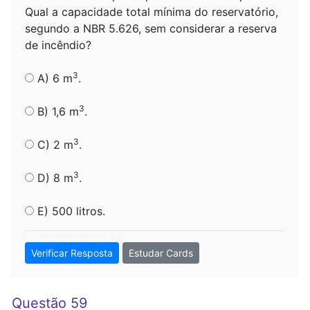
Qual a capacidade total mínima do reservatório,
segundo a NBR 5.626, sem considerar a reserva
de incêndio?
3
A) 6 m
.
3
B) 1,6 m
.
3
C) 2 m
.
3
D) 8 m
.
E) 500 litros.
Verificar Resposta
Estudar Cards
Questão 59