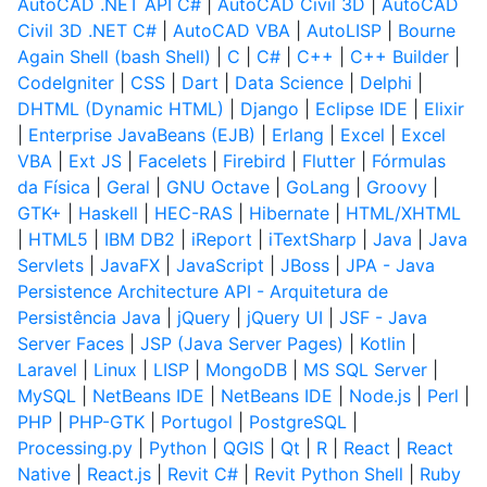
AutoCAD .NET API C#
|
AutoCAD Civil 3D
|
AutoCAD
Civil 3D .NET C#
|
AutoCAD VBA
|
AutoLISP
|
Bourne
Again Shell (bash Shell)
|
C
|
C#
|
C++
|
C++ Builder
|
CodeIgniter
|
CSS
|
Dart
|
Data Science
|
Delphi
|
DHTML (Dynamic HTML)
|
Django
|
Eclipse IDE
|
Elixir
|
Enterprise JavaBeans (EJB)
|
Erlang
|
Excel
|
Excel
VBA
|
Ext JS
|
Facelets
|
Firebird
|
Flutter
|
Fórmulas
da Física
|
Geral
|
GNU Octave
|
GoLang
|
Groovy
|
GTK+
|
Haskell
|
HEC-RAS
|
Hibernate
|
HTML/XHTML
|
HTML5
|
IBM DB2
|
iReport
|
iTextSharp
|
Java
|
Java
Servlets
|
JavaFX
|
JavaScript
|
JBoss
|
JPA - Java
Persistence Architecture API - Arquitetura de
Persistência Java
|
jQuery
|
jQuery UI
|
JSF - Java
Server Faces
|
JSP (Java Server Pages)
|
Kotlin
|
Laravel
|
Linux
|
LISP
|
MongoDB
|
MS SQL Server
|
MySQL
|
NetBeans IDE
|
NetBeans IDE
|
Node.js
|
Perl
|
PHP
|
PHP-GTK
|
Portugol
|
PostgreSQL
|
Processing.py
|
Python
|
QGIS
|
Qt
|
R
|
React
|
React
Native
|
React.js
|
Revit C#
|
Revit Python Shell
|
Ruby