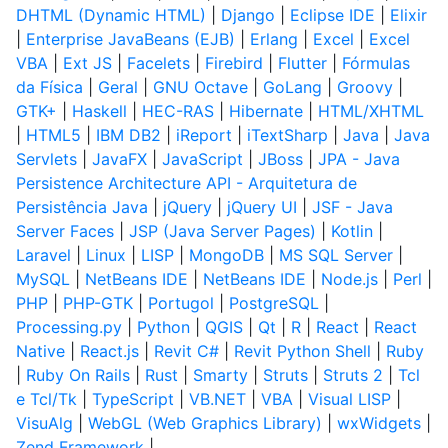
DHTML (Dynamic HTML)
|
Django
|
Eclipse IDE
|
Elixir
|
Enterprise JavaBeans (EJB)
|
Erlang
|
Excel
|
Excel
VBA
|
Ext JS
|
Facelets
|
Firebird
|
Flutter
|
Fórmulas
da Física
|
Geral
|
GNU Octave
|
GoLang
|
Groovy
|
GTK+
|
Haskell
|
HEC-RAS
|
Hibernate
|
HTML/XHTML
|
HTML5
|
IBM DB2
|
iReport
|
iTextSharp
|
Java
|
Java
Servlets
|
JavaFX
|
JavaScript
|
JBoss
|
JPA - Java
Persistence Architecture API - Arquitetura de
Persistência Java
|
jQuery
|
jQuery UI
|
JSF - Java
Server Faces
|
JSP (Java Server Pages)
|
Kotlin
|
Laravel
|
Linux
|
LISP
|
MongoDB
|
MS SQL Server
|
MySQL
|
NetBeans IDE
|
NetBeans IDE
|
Node.js
|
Perl
|
PHP
|
PHP-GTK
|
Portugol
|
PostgreSQL
|
Processing.py
|
Python
|
QGIS
|
Qt
|
R
|
React
|
React
Native
|
React.js
|
Revit C#
|
Revit Python Shell
|
Ruby
|
Ruby On Rails
|
Rust
|
Smarty
|
Struts
|
Struts 2
|
Tcl
e Tcl/Tk
|
TypeScript
|
VB.NET
|
VBA
|
Visual LISP
|
VisuAlg
|
WebGL (Web Graphics Library)
|
wxWidgets
|
Zend Framework
|