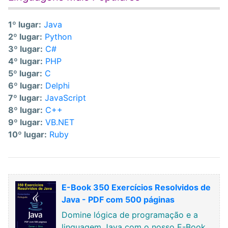
1º lugar:
Java
2º lugar:
Python
3º lugar:
C#
4º lugar:
PHP
5º lugar:
C
6º lugar:
Delphi
7º lugar:
JavaScript
8º lugar:
C++
9º lugar:
VB.NET
10º lugar:
Ruby
E-Book 350 Exercícios Resolvidos de
Java - PDF com 500 páginas
Domine lógica de programação e a
linguagem Java com o nosso E-Book