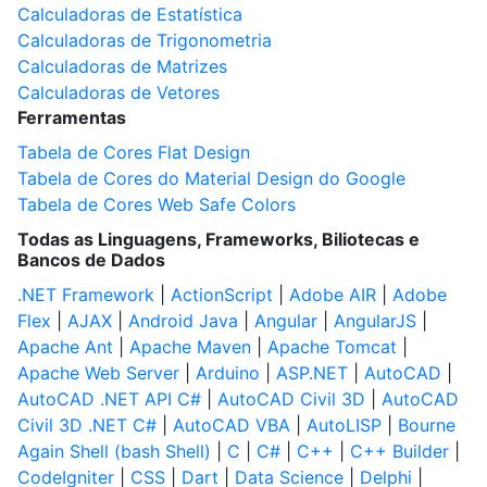
Calculadoras de Estatística
Calculadoras de Trigonometria
Calculadoras de Matrizes
Calculadoras de Vetores
Ferramentas
Tabela de Cores Flat Design
Tabela de Cores do Material Design do Google
Tabela de Cores Web Safe Colors
Todas as Linguagens, Frameworks, Biliotecas e
Bancos de Dados
.NET Framework
|
ActionScript
|
Adobe AIR
|
Adobe
Flex
|
AJAX
|
Android Java
|
Angular
|
AngularJS
|
Apache Ant
|
Apache Maven
|
Apache Tomcat
|
Apache Web Server
|
Arduino
|
ASP.NET
|
AutoCAD
|
AutoCAD .NET API C#
|
AutoCAD Civil 3D
|
AutoCAD
Civil 3D .NET C#
|
AutoCAD VBA
|
AutoLISP
|
Bourne
Again Shell (bash Shell)
|
C
|
C#
|
C++
|
C++ Builder
|
CodeIgniter
|
CSS
|
Dart
|
Data Science
|
Delphi
|