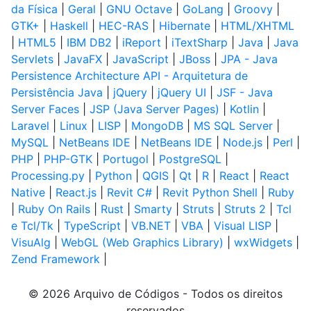
da Física
|
Geral
|
GNU Octave
|
GoLang
|
Groovy
|
GTK+
|
Haskell
|
HEC-RAS
|
Hibernate
|
HTML/XHTML
|
HTML5
|
IBM DB2
|
iReport
|
iTextSharp
|
Java
|
Java
Servlets
|
JavaFX
|
JavaScript
|
JBoss
|
JPA - Java
Persistence Architecture API - Arquitetura de
Persistência Java
|
jQuery
|
jQuery UI
|
JSF - Java
Server Faces
|
JSP (Java Server Pages)
|
Kotlin
|
Laravel
|
Linux
|
LISP
|
MongoDB
|
MS SQL Server
|
MySQL
|
NetBeans IDE
|
NetBeans IDE
|
Node.js
|
Perl
|
PHP
|
PHP-GTK
|
Portugol
|
PostgreSQL
|
Processing.py
|
Python
|
QGIS
|
Qt
|
R
|
React
|
React
Native
|
React.js
|
Revit C#
|
Revit Python Shell
|
Ruby
|
Ruby On Rails
|
Rust
|
Smarty
|
Struts
|
Struts 2
|
Tcl
e Tcl/Tk
|
TypeScript
|
VB.NET
|
VBA
|
Visual LISP
|
VisuAlg
|
WebGL (Web Graphics Library)
|
wxWidgets
|
Zend Framework
|
© 2026 Arquivo de Códigos - Todos os direitos
reservados