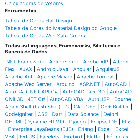
Calculadoras de Vetores
Ferramentas
Tabela de Cores Flat Design
Tabela de Cores do Material Design do Google
Tabela de Cores Web Safe Colors
Todas as Linguagens, Frameworks, Biliotecas e
Bancos de Dados
.NET Framework
|
ActionScript
|
Adobe AIR
|
Adobe
Flex
|
AJAX
|
Android Java
|
Angular
|
AngularJS
|
Apache Ant
|
Apache Maven
|
Apache Tomcat
|
Apache Web Server
|
Arduino
|
ASP.NET
|
AutoCAD
|
AutoCAD .NET API C#
|
AutoCAD Civil 3D
|
AutoCAD
Civil 3D .NET C#
|
AutoCAD VBA
|
AutoLISP
|
Bourne
Again Shell (bash Shell)
|
C
|
C#
|
C++
|
C++ Builder
|
CodeIgniter
|
CSS
|
Dart
|
Data Science
|
Delphi
|
DHTML (Dynamic HTML)
|
Django
|
Eclipse IDE
|
Elixir
|
Enterprise JavaBeans (EJB)
|
Erlang
|
Excel
|
Excel
VBA
|
Ext JS
|
Facelets
|
Firebird
|
Flutter
|
Fórmulas